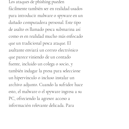
Los ataques de phishing pueden 
fácilmente también ser en realidad usados 
para introducir malware o spyware en un 
dañado computadora personal. Este tipo 
de asalto es llamado pesca submarina así 
como es en realidad mucho más enfocado 
que un tradicional pesca ataque. El 
asaltante enviará un correo electrónico 
que parece viniendo de un contado 
fuente, incluido un colega o socio, y 
también indagar la presa para seleccione 
un hipervínculo o incluso instalar un 
archivo adjunto. Cuando la sufridor hace 
esto, el malware o el spyware ingresa a su 
PC, ofreciendo la agresor acceso a 
información relevante delicada. Para 
defender usted mismo proveniente de 
ataques de pesca submarina,es necesario 
que usted siempre verifique además de 