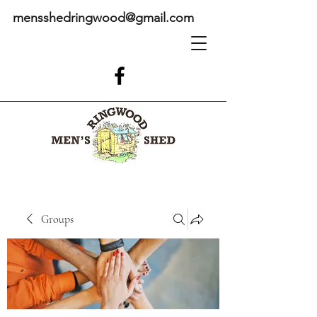
mensshedringwood@gmail.com
Groups