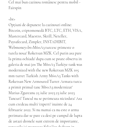
Cel mai bun cazinou românesc pentru mobil - 
Fairspin
<br>
Opțiuni de depunere la cazinouri online: 
Bitcoin, criptomonedă BTC, LTC, ETH, VISA, 
Mastercard, Maestro, Skrill, Neteller, 
Paysafecard, Zimpler, INSTADEBIT, 
Webmoney<br>M60A3 turcesc primeste o 
turela noua' Roketsan MZK. Cel putin asa pare 
la prima ochiada' dupa cum se poate observa in 
galeria de mai jos The M60A3 Turkiye tank was 
modernized with the new Roketsan MZK 105 
mm turret Turkish Army M60A3 Tanks with 
Roketsan New Armoured Turret Armata turca 
a primit primul tanc M60A3 modernizat' 
Marius Zgureanu 25 iulie 2023 23 iulie 2023 
Tancuri! Tancul nu se perimeaza niciodata' Asa 
cum credeau multi 'experti' inainte de 24 
februarie 2022. Si nu numai ca nu este o arma 
perimata dar se pare ca desi pe campul de lupta 
de astazi dronele sunt extrem de importante, 
tancurile isi pastreaza 'felia' lor de front in 