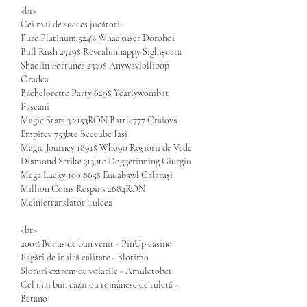
<br>
Cei mai de succes jucători:
Pure Platinum 524% Whackuser Dorohoi 
Bull Rush 2529$ Revealunhappy Sighișoara 
Shaolin Fortunes 2330$ Anywaylollipop 
Oradea 
Bachelorette Party 629$ Yearlywombat 
Pașcani 
Magic Stars 3 2153RON Battle777 Craiova 
Empirev 753btc Beecube Iași 
Magic Journey 1891$ Who90 Roșiorii de Vede 
Diamond Strike 313btc Doggerinning Giurgiu 
Mega Lucky 100 865$ Euuabawl Călărași 
Million Coins Respins 2684RON 
Meinietranslator Tulcea 
<br>
200€ Bonus de bun venit - PinUp casino
Pagări de înaltă calitate - Slotimo
Sloturi extrem de volatile - Amuletobet
Cel mai bun cazinou românesc de ruletă - 
Betano