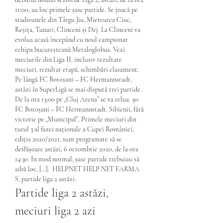
11:00, au loc primele șase partide. Se joacă pe 
stadioanele din Târgu Jiu, Miercurea Ciuc, 
Reșița, Tunari, Clinceni și Dej. La Clinceni va 
evolua acasă începând cu noul campionat 
echipa bucureșteană Metaloglobus. Vezi 
meciurile din Liga II, inclusiv rezultate 
meciuri, rezultat etapă, schimbări clasament. 
Pe lângă FC Botoșani – FC Hermannstadt, 
astăzi în SuperLigă se mai dispută trei partide. 
De la ora 13:00 pe „Cluj Arena” se va relua. 30: 
FC Botoșani – FC Hermannstadt. Sibienii, fără 
victorie pe „Municipal”. Primele meciuri din 
turul 3 al fazei naționale a Cupei României, 
ediția 2020/2021, sunt programate să se 
desfășoare astăzi, 6 octombrie 2020, de la ora 
14:30. În mod normal, șase partide trebuiau să 
aibă loc, […].  HELPNET HELP NET FARMA 
S, partide liga 2 astăzi.
Partide liga 2 astăzi, 
meciuri liga 2 azi