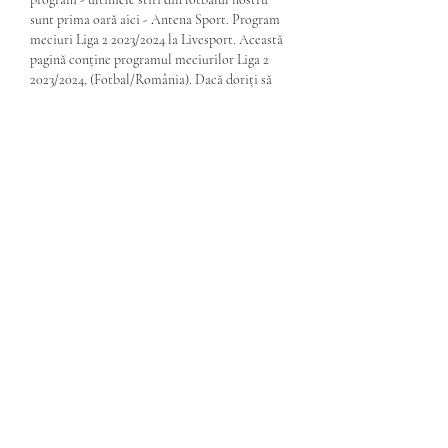
sunt prima oară aici - Antena Sport. Program 
meciuri Liga 2 2023/2024 la Livesport. Această 
pagină conține programul meciurilor Liga 2 
2023/2024, (Fotbal/România). Dacă doriți să 
aflați prorgamul meciurilor din altă 
competiție cu numele Liga 2, vă rugăm 
selectați sportul dorit din meniul de sus sau o 
categorie (țară) din stânga. Minaurul lui 
Miriuță nu s-a impus cu Metaloglobus. Liga 2, 
etapa 17 | Steaua a umilit satelitul neoficial al 
FCSB. FC Buzău, Miercurea Ciuc și Slobozia 
au obținut victorii și speră în continuare la 
play-off. Etapa a 17-a a Ligii 2, prima 
programată în 2022 și antepenultima a 
sezonului regular, continuă astăzi cu șase 
meciuri programate de la ora 11:00 și altul de la 
ora 12:30. S-au disputat primele meciuri din 
barajul pentru promovarea în Liga 2 | Cea mai 
clară victorie aparține celor de la Farul 2. 
Rezultat incredibil în Vâlcea, Reșița a reușit să 
revină de la 0-2. Corvinul s-a impus la Bistrița. 