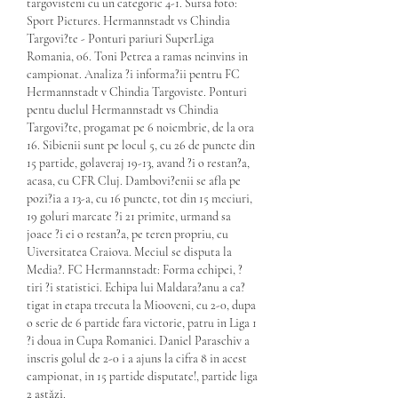
targovisteni cu un categoric 4-1. Sursa foto: 
Sport Pictures. Hermannstadt vs Chindia 
Targovi?te - Ponturi pariuri SuperLiga 
Romania, 06. Toni Petrea a ramas neinvins in 
campionat. Analiza ?i informa?ii pentru FC 
Hermannstadt v Chindia Targoviste. Ponturi 
pentu duelul Hermannstadt vs Chindia 
Targovi?te, progamat pe 6 noiembrie, de la ora 
16. Sibienii sunt pe locul 5, cu 26 de puncte din 
15 partide, golaveraj 19-13, avand ?i o restan?a, 
acasa, cu CFR Cluj. Dambovi?enii se afla pe 
pozi?ia a 13-a, cu 16 puncte, tot din 15 meciuri, 
19 goluri marcate ?i 21 primite, urmand sa 
joace ?i ei o restan?a, pe teren propriu, cu 
Uiversitatea Craiova. Meciul se disputa la 
Media?. FC Hermannstadt: Forma echipei, ?
tiri ?i statistici. Echipa lui Maldara?anu a ca?
tigat in etapa trecuta la Miooveni, cu 2-0, dupa 
o serie de 6 partide fara victorie, patru in Liga 1 
?i doua in Cupa Romaniei. Daniel Paraschiv a 
inscris golul de 2-0 i a ajuns la cifra 8 in acest 
campionat, in 15 partide disputate!, partide liga 
2 astăzi.