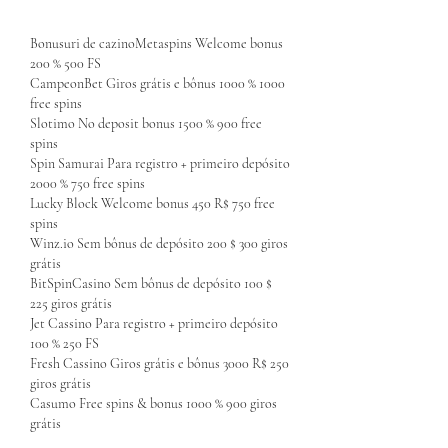
Bonusuri de cazinoMetaspins Welcome bonus 
200 % 500 FS
CampeonBet Giros grátis e bônus 1000 % 1000 
free spins
Slotimo No deposit bonus 1500 % 900 free 
spins
Spin Samurai Para registro + primeiro depósito 
2000 % 750 free spins
Lucky Block Welcome bonus 450 R$ 750 free 
spins
Winz.io Sem bônus de depósito 200 $ 300 giros 
grátis
BitSpinCasino Sem bônus de depósito 100 $ 
225 giros grátis
Jet Cassino Para registro + primeiro depósito 
100 % 250 FS
Fresh Cassino Giros grátis e bônus 3000 R$ 250 
giros grátis
Casumo Free spins & bonus 1000 % 900 giros 
grátis