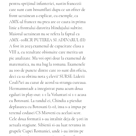
pentru sprijinul infanteriei, sustin francezii 
care sunt cam bosumflati dupa ce un ofiter de 
front ucrainean a explicat, cu exemple, ca 
AMX-ul francez nu prea are ce cauta in prima 
linie a frontului datorita blindajului subtire. 
Maiorul ucrainean nu se refera la faptul ca 
AMX -10RCR' PUTEREA SI ADEVARUL (II) 
A fost in 2023 examenul de capacitate clasa a 
VIII a, cu rezultate obisnuite care merita un 
pic analizate. Ma voi opri doar la examenul de 
matematica, nu ma bag la romana. Examenele 
au 100 de puncte dintre care 10 sunt din oficiu, 
deci ca sa obtina nota 5 elevii' SURSE: Liderii 
Coali?iei au cazut de acord sa stranga cureaua. 
Hermannstadt a inregistrat pana acum doua 
egaluri in play-out: 1-1 la Voluntari si 1-1 acasa 
cu Botosani. La randul ei, Chindia a pierdut 
deplasarea cu Botosani (1-0), insa s-a impus pe 
terenul codasei CS Mioveni cu acelasi scor. 
Cele doua formatii s-au intalnit deja de 3 ori in 
actuala stagiune. Sibienii si-au luat revansa in 
grupele Cupei Romaniei, unde i-au invins pe 