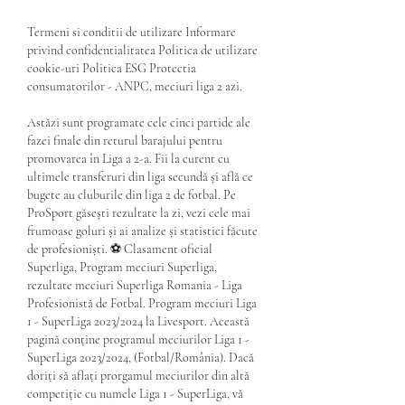
Termeni si conditii de utilizare Informare 
privind confidentialitatea Politica de utilizare 
cookie-uri Politica ESG Protectia 
consumatorilor - ANPC, meciuri liga 2 azi.
Astăzi sunt programate cele cinci partide ale 
fazei finale din returul barajului pentru 
promovarea în Liga a 2-a. Fii la curent cu 
ultimele transferuri din liga secundă și află ce 
bugete au cluburile din liga 2 de fotbal. Pe 
ProSport găsești rezultate la zi, vezi cele mai 
frumoase goluri și ai analize și statistici făcute 
de profesioniști. ⚽ Clasament oficial 
Superliga, Program meciuri Superliga, 
rezultate meciuri Superliga Romania - Liga 
Profesionistă de Fotbal. Program meciuri Liga 
1 - SuperLiga 2023/2024 la Livesport. Această 
pagină conține programul meciurilor Liga 1 - 
SuperLiga 2023/2024, (Fotbal/România). Dacă 
doriți să aflați prorgamul meciurilor din altă 
competiție cu numele Liga 1 - SuperLiga, vă 