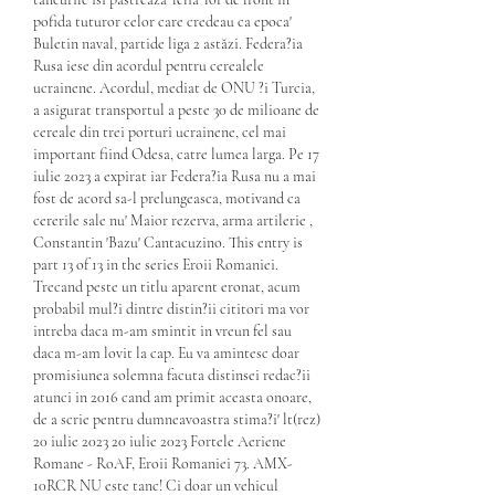
pofida tuturor celor care credeau ca epoca' 
Buletin naval, partide liga 2 astăzi. Federa?ia 
Rusa iese din acordul pentru cerealele 
ucrainene. Acordul, mediat de ONU ?i Turcia, 
a asigurat transportul a peste 30 de milioane de 
cereale din trei porturi ucrainene, cel mai 
important fiind Odesa, catre lumea larga. Pe 17 
iulie 2023 a expirat iar Federa?ia Rusa nu a mai 
fost de acord sa-l prelungeasca, motivand ca 
cererile sale nu' Maior rezerva, arma artilerie , 
Constantin 'Bazu' Cantacuzino. This entry is 
part 13 of 13 in the series Eroii Romaniei. 
Trecand peste un titlu aparent eronat, acum 
probabil mul?i dintre distin?ii cititori ma vor 
intreba daca m-am smintit in vreun fel sau 
daca m-am lovit la cap. Eu va amintesc doar 
promisiunea solemna facuta distinsei redac?ii 
atunci in 2016 cand am primit aceasta onoare, 
de a scrie pentru dumneavoastra stima?i' lt(rez) 
20 iulie 2023 20 iulie 2023 Fortele Aeriene 
Romane - RoAF, Eroii Romaniei 73. AMX-
10RCR NU este tanc! Ci doar un vehicul 