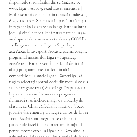
disponibile și românilor din străinătate pe 
www. Liga 3, etapa 3, rezultate și marcatori | 
Multe scoruri de maidan în această rundă: 9-1, 
8-2, 7-1 sau 6-2. Steaua s-a impus ”doar” cu 4-1 
în fața echipei cu care era la egalitate înaintea 
jocului din Ghencea. Încă patru partidei nu s-
au disputat din cauza infectărilor cu COVID-
19. Program meciuri Liga 1 - SuperLiga 
2023/2024 la Livesport. Această pagină conține 
programul meciurilor Liga 1 - SuperLiga 
2023/2024, (Fotbal/România). Dacă doriți să 
aflați prorgamul meciurilor din altă 
competiție cu numele Liga 1 - SuperLiga, vă 
rugăm selectați sportul dorit din meniul de sus 
sau o categorie (țară) din stânga. Etapa a 5-a a 
Ligii 2 are mai multe meciuri programate 
duminică și se încheie marți, cu un derby de 
clasament. Chiar că fotbal la matineu! Toate 
jocurile din etapa a 4-a a Ligii 2 au loc de la ora 
11:00. Astăzi sunt programate cele cinci 
partide ale fazei finale din returul barajului 
pentru promovarea în Liga a 2-a. Revenind la 
debutul noului sezon de Liga 2, astăzi, de la ora 