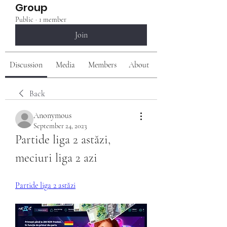
Group
Public
·
1 member
Join
Discussion
Media
Members
About
Back
Anonymous
September 24, 2023
Partide liga 2 astăzi, 
meciuri liga 2 azi
Partide liga 2 astăzi