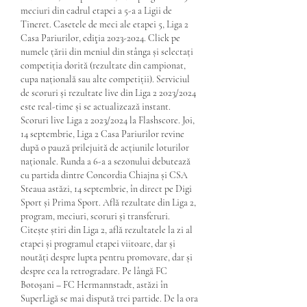
meciuri din cadrul etapei a 5-a a Ligii de 
Tineret. Casetele de meci ale etapei 5, Liga 2 
Casa Pariurilor, ediţia 2023-2024. Click pe 
numele țării din meniul din stânga și selectați 
competiția dorită (rezultate din campionat, 
cupa națională sau alte competiții). Serviciul 
de scoruri și rezultate live din Liga 2 2023/2024 
este real-time și se actualizează instant. 
Scoruri live Liga 2 2023/2024 la Flashscore. Joi, 
14 septembrie, Liga 2 Casa Pariurilor revine 
după o pauză prilejuită de acțiunile loturilor 
naționale. Runda a 6-a a sezonului debutează 
cu partida dintre Concordia Chiajna și CSA 
Steaua astăzi, 14 septembrie, în direct pe Digi 
Sport și Prima Sport. Află rezultate din Liga 2, 
program, meciuri, scoruri și transferuri. 
Citește știri din Liga 2, află rezultatele la zi al 
etapei și programul etapei viitoare, dar și 
noutăți despre lupta pentru promovare, dar și 
despre cea la retrogradare. Pe lângă FC 
Botoșani – FC Hermannstadt, astăzi în 
SuperLigă se mai dispută trei partide. De la ora 