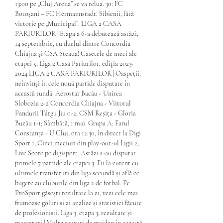
13:00 pe „Cluj Arena” se va relua. 30: FC 
Botoșani – FC Hermannstadt. Sibienii, fără 
victorie pe „Municipal”. LIGA 2 CASA 
PARIURILOR | Etapa a 6-a debutează astăzi, 
14 septembrie, cu duelul dintre Concordia 
Chiajna și CSA Steaua! Casetele de meci ale 
etapei 5, Liga 2 Casa Pariurilor, ediţia 2023-
2024 LIGA 2 CASA PARIURILOR | Oaspeții, 
neînvinși în cele nouă partide disputate în 
această rundă. Aerostar Bacău - Unirea 
Slobozia 2-2 Concordia Chiajna - Viitorul 
Pandurii Târgu Jiu 0-2; CSM Reșița - Gloria 
Buzău 1-1; Sâmbătă, 1 mai. Grupa A: Farul 
Constanța - U Cluj, ora 12:30, în direct la Digi 
Sport 1; Cinci meciuri din play-out-ul Ligii 2, 
Live Score pe digisport. Astăzi s-au disputat 
primele 7 partide ale etapei 3. Fii la curent cu 
ultimele transferuri din liga secundă și află ce 
bugete au cluburile din liga 2 de fotbal. Pe 
ProSport găsești rezultate la zi, vezi cele mai 
frumoase goluri și ai analize și statistici făcute 
de profesioniști. Liga 3, etapa 3, rezultate și 
marcatori | Multe scoruri de maidan în această 