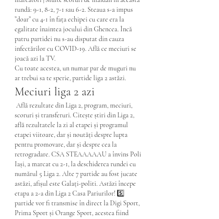
rundă: 9-1, 8-2, 7-1 sau 6-2. Steaua s-a impus 
”doar” cu 4-1 în fața echipei cu care era la 
egalitate înaintea jocului din Ghencea. Încă 
patru partidei nu s-au disputat din cauza 
infectărilor cu COVID-19. Află ce meciuri se 
joacă azi la TV. 
Cu toate acestea, un numar par de muguri nu 
ar trebui sa te sperie, partide liga 2 astăzi.
Meciuri liga 2 azi
 Află rezultate din Liga 2, program, meciuri, 
scoruri și transferuri. Citește știri din Liga 2, 
află rezultatele la zi al etapei și programul 
etapei viitoare, dar și noutăți despre lupta 
pentru promovare, dar și despre cea la 
retrogradare. CSA STEAAAAAU a învins Poli 
Iași, a marcat cu 2-1, la deschiderea rundei cu 
numărul 5 Liga 2. Alte 7 partide au fost jucate 
astăzi, afișul este Galați-politi. Astăzi începe 
etapa a 2-a din Liga 2 Casa Pariurilor! 5️⃣ 
partide vor fi transmise în direct la Digi Sport, 
Prima Sport și Orange Sport, acestea fiind 