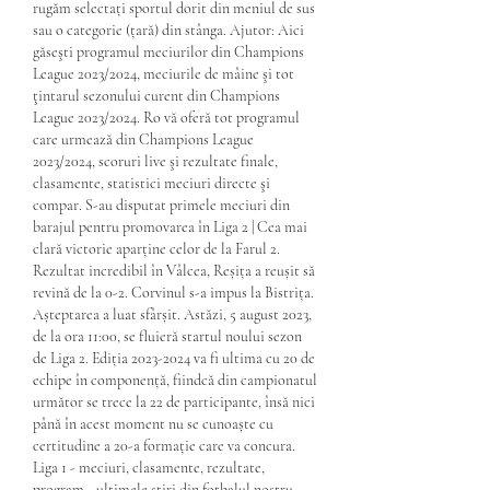
rugăm selectați sportul dorit din meniul de sus 
sau o categorie (țară) din stânga. Ajutor: Aici 
găseşti programul meciurilor din Champions 
League 2023/2024, meciurile de mâine şi tot 
ţintarul sezonului curent din Champions 
League 2023/2024. Ro vă oferă tot programul 
care urmează din Champions League 
2023/2024, scoruri live şi rezultate finale, 
clasamente, statistici meciuri directe şi 
compar. S-au disputat primele meciuri din 
barajul pentru promovarea în Liga 2 | Cea mai 
clară victorie aparține celor de la Farul 2. 
Rezultat incredibil în Vâlcea, Reșița a reușit să 
revină de la 0-2. Corvinul s-a impus la Bistrița. 
Așteptarea a luat sfârșit. Astăzi, 5 august 2023, 
de la ora 11:00, se fluieră startul noului sezon 
de Liga 2. Ediția 2023-2024 va fi ultima cu 20 de 
echipe în componență, fiindcă din campionatul 
următor se trece la 22 de participante, însă nici 
până în acest moment nu se cunoaște cu 
certitudine a 20-a formație care va concura. 
Liga 1 - meciuri, clasamente, rezultate, 
program - ultimele stiri din fotbalul nostru 