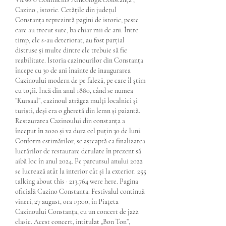
Cazino , istorie. Cetățile din județul 
Constanța reprezintă pagini de istorie, peste 
care au trecut sute, ba chiar mii de ani. Între 
timp, ele s-au deteriorat, au fost parțial 
distruse și multe dintre ele trebuie să fie 
reabilitate. Istoria cazinourilor din Constanța 
începe cu 30 de ani înainte de inaugurarea 
Cazinoului modern de pe faleză, pe care îl știm 
cu toții. Încă din anul 1880, când se numea 
”Kursaal”, cazinoul atrăgea mulți localnici și 
turiști, deși era o gheretă din lemn și paiantă. 
Restaurarea Cazinoului din constanța a 
început în 2020 și va dura cel puțin 30 de luni. 
Conform estimărilor, se așteaptă ca finalizarea 
lucrărilor de restaurare derulate în prezent să 
aibă loc în anul 2024. Pe parcursul anului 2022 
se lucrează atât la interior cât și la exterior. 255 
talking about this · 213,764 were here. Pagina 
oficială Cazino Constanta. Festivalul continuă 
vineri, 27 august, ora 19:00, în Piațeta 
Cazinoului Constanța, cu un concert de jazz 
clasic. Acest concert, intitulat „Bon Ton”, 