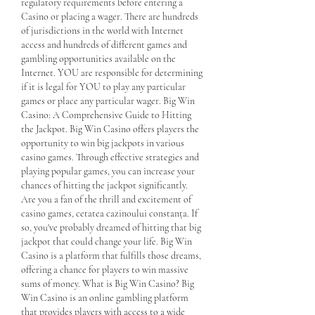
regulatory requirements before entering a 
Casino or placing a wager. There are hundreds 
of jurisdictions in the world with Internet 
access and hundreds of different games and 
gambling opportunities available on the 
Internet. YOU are responsible for determining 
if it is legal for YOU to play any particular 
games or place any particular wager. Big Win 
Casino: A Comprehensive Guide to Hitting 
the Jackpot. Big Win Casino offers players the 
opportunity to win big jackpots in various 
casino games. Through effective strategies and 
playing popular games, you can increase your 
chances of hitting the jackpot significantly. 
Are you a fan of the thrill and excitement of 
casino games, cetatea cazinoului constanța. If 
so, you've probably dreamed of hitting that big 
jackpot that could change your life. Big Win 
Casino is a platform that fulfills those dreams, 
offering a chance for players to win massive 
sums of money. What is Big Win Casino? Big 
Win Casino is an online gambling platform 
that provides players with access to a wide 