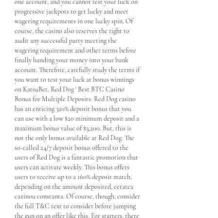
one account, and you cannot test your luck on 
progressive jackpots to get lucky and meet 
wagering requirements in one lucky spin. Of 
course, the casino also reserves the right to 
audit any successful party meeting the 
wagering requirement and other terms before 
finally handing your money into your bank 
account. Therefore, carefully study the terms if 
you want to test your luck at bonus winnings 
on KatsuBet. Red Dog ' Best BTC Casino 
Bonus for Multiple Deposits. Red Dog casino 
has an enticing 320% deposit bonus that you 
can use with a low $20 minimum deposit and a 
maximum bonus value of $3,200. But, this is 
not the only bonus available at Red Dog. The 
so-called 24/7 deposit bonus offered to the 
users of Red Dog is a fantastic promotion that 
users can activate weekly. This bonus offers 
users to receive up to a 160% deposit match, 
depending on the amount deposited, cetatea 
cazinou constanta. Of course, though, consider 
the full T&C text to consider before jumping 
the gun on an offer like this. For starters, there 