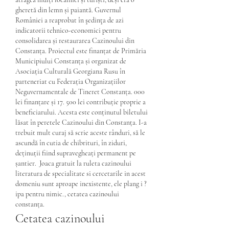
gheretă din lemn și paiantă. Guvernul 
României a reaprobat în şedinţa de azi 
indicatorii tehnico-economici pentru 
consolidarea și restaurarea Cazinoului din 
Constanța. Proiectul este finanțat de Primăria 
Municipiului Constanța și organizat de 
Asociația Culturală Georgiana Rusu în 
parteneriat cu Federația Organizațiilor 
Neguvernamentale de Tineret Constanța. 000 
lei finanțare și 17. 500 lei contribuție proprie a 
beneficiarului. Acesta este conținutul biletului 
lăsat în peretele Cazinoului din Constanța. I-a 
trebuit mult curaj să scrie aceste rânduri, să le 
ascundă în cutia de chibrituri, în ziduri, 
deținuții fiind supravegheați permanent pe 
șantier.  Joaca gratuit la ruleta cazinoului 
literatura de specialitate si cercetarile in acest 
domeniu sunt aproape inexistente, ele plang i ?
ipa pentru nimic., cetatea cazinoului 
constanța.
Cetatea cazinoului 