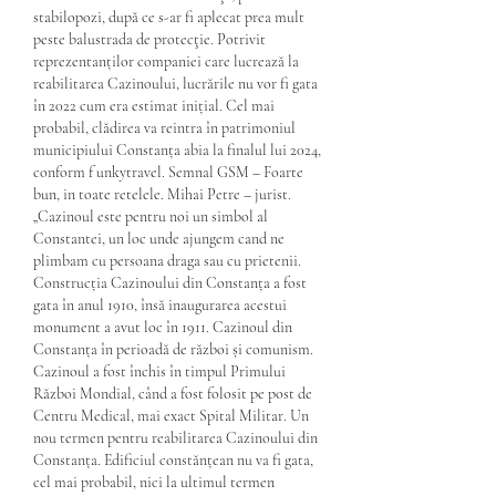
stabilopozi, după ce s-ar fi aplecat prea mult 
peste balustrada de protecţie. Potrivit 
reprezentanților companiei care lucrează la 
reabilitarea Cazinoului, lucrările nu vor fi gata 
în 2022 cum era estimat inițial. Cel mai 
probabil, clădirea va reintra în patrimoniul 
municipiului Constanța abia la finalul lui 2024, 
conform f unkytravel. Semnal GSM – Foarte 
bun, in toate retelele. Mihai Petre – jurist. 
„Cazinoul este pentru noi un simbol al 
Constantei, un loc unde ajungem cand ne 
plimbam cu persoana draga sau cu prietenii. 
Construcția Cazinoului din Constanța a fost 
gata în anul 1910, însă inaugurarea acestui 
monument a avut loc în 1911. Cazinoul din 
Constanța în perioadă de război și comunism. 
Cazinoul a fost închis în timpul Primului 
Război Mondial, când a fost folosit pe post de 
Centru Medical, mai exact Spital Militar. Un 
nou termen pentru reabilitarea Cazinoului din 
Constanța. Edificiul constănțean nu va fi gata, 
cel mai probabil, nici la ultimul termen 