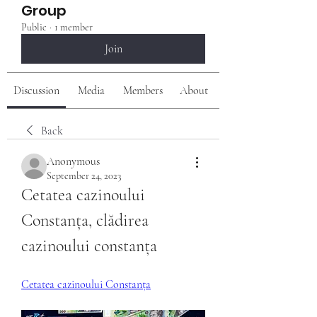
Group
Public
·
1 member
Join
Discussion
Media
Members
About
Back
Anonymous
September 24, 2023
Cetatea cazinoului 
Constanța, clădirea 
cazinoului constanța
Cetatea cazinoului Constanța