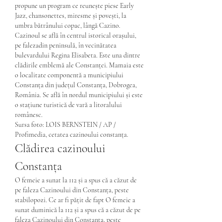
propune un program ce reunește piese Early 
Jazz, chansonettes, miresme și povești, la 
umbra bătrânului copac, lângă Cazino. 
Cazinoul se află în centrul istorical orașului, 
pe falezadin peninsulă, în vecinătatea 
bulevardului Regina Elisabeta. Este una dintre 
clădirile emblemă ale Constanței. Mamaia este 
o localitate componentă a municipiului 
Constanța din județul Constanța, Dobrogea, 
România. Se află în nordul municipiului și este 
o stațiune turistică de vară a litoralului 
românesc. 
Sursa foto: LOIS BERNSTEIN / AP / 
Profimedia, cetatea cazinoului constanța.
Clădirea cazinoului 
Constanța
O femeie a sunat la 112 și a spus că a căzut de 
pe faleza Cazinoului din Constanța, peste 
stabilopozi. Ce ar fi pățit de fapt O femeie a 
sunat duminică la 112 și a spus că a căzut de pe 
faleza Cazinoului din Constanţa, peste 