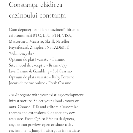
Constanța, clădirea 
cazinoului constanța
Cum depuneți bani la un cazinou?: Bitcoin, 
criptomonedă BTC, LTC, ETH, VISA, 
Mastercard, Maestro, Skrill, Neteller, 
Paysafecard, Zimpler, INSTADEBIT, 
Webmoney<br>
Opțiuni de plată variate - Casumo
Site mobil de excepție - Brazino777
Live Casino & Gambling - Sol Cassino
Opțiuni de plată variate - Ruby Fortune
Jocuri de noroc online - Fresh Cassino
<br>Integrate with your existing development 
infrastructure. Select your cloud - yours or 
ours. Choose IDEs and editors. Customize 
themes and extensions. Connect any dev 
resource. From QA to PMs to designers, 
anyone can preview, open or share a dev 
environment. Jump in with your immediate 