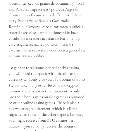
Constanța! Zeci de grame de cocaină. 03 - 10:46 
415; Parcarea supraetajată pe aleea Argeș din 
Constanța va fi construită de Confort Urban 
2023. Pagina web oficială a Guvernului 
României. Guvernul este autoritatea publică a 
puterii executive, care funcționează în baza 
votului de încredere acordat de Parlament și 
care asigură realizarea politicii interne și 
externe a țării și exercită conducerea generală a 
administrației publice. 
To get the total bonus offered at this casino, 
you will need to deposit with Bitcoin, as fiat 
currency will only give you a full bonus of up to 
$1,500. Like many other Bitcoin and crypto 
casinos, there is a strict requirement to only 
use these bonus spins on slot games as opposed 
to other online casino games. There is also a 
50x wagering requirement, which is a little 
higher than some of the other deposit bonuses 
you might receive from BTC casinos. In 
addition, you can only receive the bonus on 