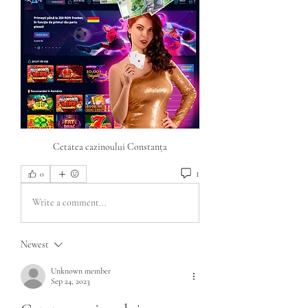
Cetatea cazinoului Constanța
1
0
Write a comment...
Newest
Unknown member
Sep 24, 2023