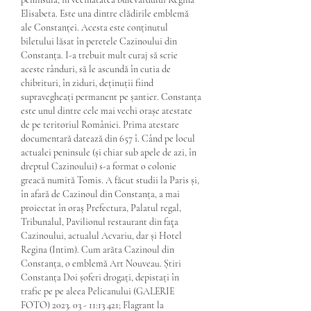
Elisabeta. Este una dintre clădirile emblemă 
ale Constanței. Acesta este conținutul 
biletului lăsat în peretele Cazinoului din 
Constanța. I-a trebuit mult curaj să scrie 
aceste rânduri, să le ascundă în cutia de 
chibrituri, în ziduri, deținuții fiind 
supravegheați permanent pe șantier. Constanța 
este unul dintre cele mai vechi orașe atestate 
de pe teritoriul României. Prima atestare 
documentară datează din 657 î. Când pe locul 
actualei peninsule (și chiar sub apele de azi, în 
dreptul Cazinoului) s-a format o colonie 
greacă numită Tomis. A făcut studii la Paris și, 
în afară de Cazinoul din Constanța, a mai 
proiectat în oraș Prefectura, Palatul regal, 
Tribunalul, Pavilionul restaurant din faţa 
Cazinoului, actualul Acvariu, dar și Hotel 
Regina (Intim). Cum arăta Cazinoul din 
Constanța, o emblemă Art Nouveau. Știri 
Constanța Doi șoferi drogați, depistați în 
trafic pe pe aleea Pelicanului (GALERIE 
FOTO) 2023. 03 - 11:13 421; Flagrant la 