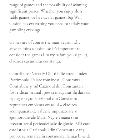
range of games and the possibility of winning 
significant prizes. Whether you enjoy slots, 
table games, or live dealer games, Big Win 
Casino has everything you need to satisfy your 
gambling cravings.
Games are of course the main reason why 
anyone joins a casino, so it's important to 
consider the games library before you sign up, 
clădirea cazinoului constanța.
Contributor Vatra MCP | 6 iulie 2022. | Index 
Patrimoniu, Palate românești, Constanța. | 
Contribuie și tu! Cazinoul din Constanța a 
fost ridicat în anul 1909 și inaugurat îla data de 
15 august 1910. Cazinoul din Constanta 
reprezinta emblema orasului – cladirea 
acompaniata de valurile impunatoare si 
zgomotoase ale Marii Negre emana si in 
prezent aerul perioadei sale de glorie. Află care 
este istoria Cazinoului din Constanța, dar și 
prin ce se remarcă în continuare, la mai bine de 