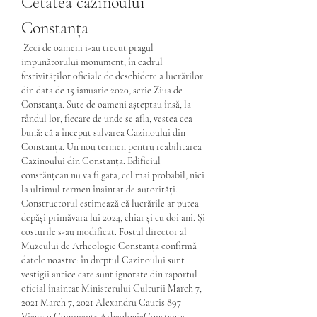
Cetatea cazinoului 
Constanța
 Zeci de oameni i-au trecut pragul 
impunătorului monument, în cadrul 
festivităților oficiale de deschidere a lucrărilor 
din data de 15 ianuarie 2020, scrie Ziua de 
Constanța. Sute de oameni așteptau însă, la 
rândul lor, fiecare de unde se afla, vestea cea 
bună: că a început salvarea Cazinoului din 
Constanța. Un nou termen pentru reabilitarea 
Cazinoului din Constanța. Edificiul 
constănțean nu va fi gata, cel mai probabil, nici 
la ultimul termen înaintat de autorități. 
Constructorul estimează că lucrările ar putea 
depăși primăvara lui 2024, chiar și cu doi ani. Și 
costurile s-au modificat. Fostul director al 
Muzeului de Arheologie Constanța confirmă 
datele noastre: în dreptul Cazinoului sunt 
vestigii antice care sunt ignorate din raportul 
oficial înaintat Ministerului Culturii March 7, 
2021 March 7, 2021 Alexandru Cautis 897 
Views 0 Comments ArheologieConstanța , 