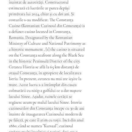
înaintat de autorități. Constructorul 
estimează că lucrările ar putea depăși 
primăvara lui 2024, chiar și cu doi ani. Și 
costurile s-au modificat. The Constanța 
Casino (Romanian: Cazinoul din Constanța) is 
a defunct casino located in Constanța, 
Romania. Designated by the Romanian 
Ministry of Culture and National Patrimony as 
a historic monument , [1] the casino is situated 
on the Constanța seafront along the Black Sea 
in the historic Peninsulă District of the city. 
Cetatea Histria se află la 65 km distanță de 
orașul Constanța, în apropiere de localitatea 
Istria. În prezent, cetatea nu mai are ieșire la 
mare. Acest lucru s-a întâmplat din cauza 
colmatării cu nisip a golfului ce a dat naștere 
lacului Sinoe. Așadar, ruinele cetății se 
regăsesc acum pe malul lacului Sinoe. Istoria 
cazinourilor din Constanța începe cu 30 de ani 
înainte de inaugurarea Cazinoului modern de 
pe faleză, pe care îl știm cu toții. Încă din anul 
1880, când se numea ”Kursaal”, cazinoul 
atrăgea mulți localnici și turiști, deși era o 