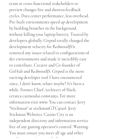
team or cross-functional stakeholders to 
preview changes live and shorten feedback 
cycles. Data center performance, less overhead. 
Pre-built environments speed up development 
by building branches in the background, 
without killing your laptop battery. Trusted by 
developers globally. Gitpod totally changed the 
development velocity for RedwoodJS'it 
removed any issues related to configurations of 
dev environments and made it incredibly easy 
to contribute. Creator and Co-founder of 
GitHub and RedwoodJS. Gitpod is the most 
exciting developer tool I have encountered 
since, I don't know, telnet maybe? It's been a 
while. Former Chief Architect of Slack, 
cetatea cazinoului constanța. For more 
information visit www. You can contact Jerry 
"Stickman" at stickmanGTC@aol. Jerry 
Stickman Websites: Casino City is an 
independent directory and information service 
free of any gaming operator's control. Warning: 
You must ensure you meet all age and other 