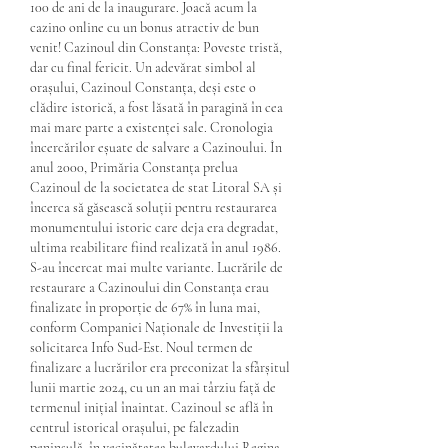
100 de ani de la inaugurare. Joacă acum la 
cazino online cu un bonus atractiv de bun 
venit! Cazinoul din Constanța: Poveste tristă, 
dar cu final fericit. Un adevărat simbol al 
orașului, Cazinoul Constanța, deși este o 
clădire istorică, a fost lăsată în paragină în cea 
mai mare parte a existenței sale. Cronologia 
încercărilor eșuate de salvare a Cazinoului. În 
anul 2000, Primăria Constanța prelua 
Cazinoul de la societatea de stat Litoral SA și 
încerca să găsească soluții pentru restaurarea 
monumentului istoric care deja era degradat, 
ultima reabilitare fiind realizată în anul 1986. 
S-au încercat mai multe variante. Lucrările de 
restaurare a Cazinoului din Constanța erau 
finalizate în proporție de 67% în luna mai, 
conform Companiei Naționale de Investiții la 
solicitarea Info Sud-Est. Noul termen de 
finalizare a lucrărilor era preconizat la sfârșitul 
lunii martie 2024, cu un an mai târziu față de 
termenul inițial înaintat. Cazinoul se află în 
centrul istorical orașului, pe falezadin 
peninsulă, în vecinătatea bulevardului Regina 