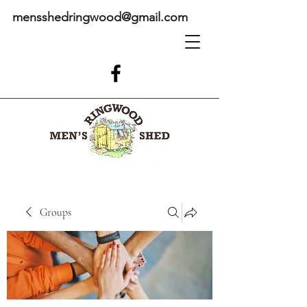
mensshedringwood@gmail.com
Groups