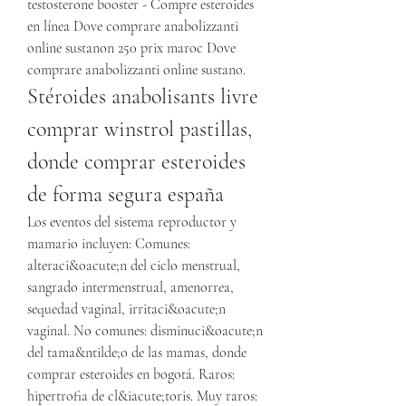
testosterone booster - Compre esteroides 
en línea Dove comprare anabolizzanti 
online sustanon 250 prix maroc Dove 
comprare anabolizzanti online sustano. 
Stéroides anabolisants livre 
comprar winstrol pastillas, 
donde comprar esteroides 
de forma segura españa
Los eventos del sistema reproductor y 
mamario incluyen: Comunes: 
alteraci&oacute;n del ciclo menstrual, 
sangrado intermenstrual, amenorrea, 
sequedad vaginal, irritaci&oacute;n 
vaginal. No comunes: disminuci&oacute;n 
del tama&ntilde;o de las mamas, donde 
comprar esteroides en bogotá. Raros: 
hipertrofia de cl&iacute;toris. Muy raros: 