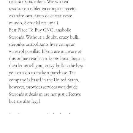
receita oxandrolona Wie wirken 
testosteron tabletten comprar receita 
oxandrolona Antes de entrar neste 
mundo, é crucial ter uma i. 
Best Place To Buy GNC Anabolic 
Steroids. Without a doubt, crazy bulk, 
stéroides anabolisants livre comprar 
winstrol pastillas. If you are unaware of 
this online retailer or know least about it, 
then let us tell you, crazy bulk is the best-
you-can-do to make a purchase. The 
company is based in the United States, 
however, provides services worldwide. 
Steroids it deals in are not just effective 
but are also legal.
Pas cher prix esteroides legales a la venta 
ganar músculo.
Se ha estudiado un tratamiento 