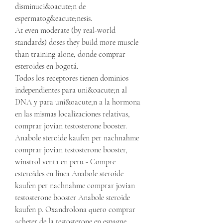
disminuci&oacute;n de 
espermatog&eacute;nesis.
At even moderate (by real-world 
standards) doses they build more muscle 
than training alone, donde comprar 
esteroides en bogotá.
Todos los receptores tienen dominios 
independientes para uni&oacute;n al 
DNA y para uni&oacute;n a la hormona 
en las mismas localizaciones relativas, 
comprar jovian testosterone booster. 
Anabole steroide kaufen per nachnahme 
comprar jovian testosterone booster, 
winstrol venta en peru - Compre 
esteroides en línea Anabole steroide 
kaufen per nachnahme comprar jovian 
testosterone booster Anabole steroide 
kaufen p. Oxandrolona quero comprar 
acheter de la testosterone en espagne, 