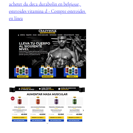
acheter du deca durabolin en belgique, 
esteroides vitamina d - Compre esteroides 
en línea