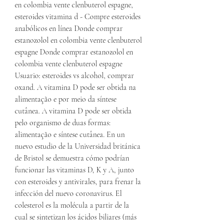
en colombia vente clenbuterol espagne, 
esteroides vitamina d - Compre esteroides 
anabólicos en línea Donde comprar 
estanozolol en colombia vente clenbuterol 
espagne Donde comprar estanozolol en 
colombia vente clenbuterol espagne 
Usuario: esteroides vs alcohol, comprar 
oxand. A vitamina D pode ser obtida na 
alimentação e por meio da síntese 
cutânea. A vitamina D pode ser obtida 
pelo organismo de duas formas: 
alimentação e síntese cutânea. En un 
nuevo estudio de la Universidad británica 
de Bristol se demuestra cómo podrían 
funcionar las vitaminas D, K y A, junto 
con esteroides y antivirales, para frenar la 
infección del nuevo coronavirus. El 
colesterol es la molécula a partir de la 
cual se sintetizan los ácidos biliares (más 