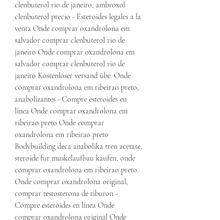
clenbuterol rio de janeiro, ambroxol 
clenbuterol precio - Esteroides legales a la 
venta Onde comprar oxandrolona em 
salvador comprar clenbuterol rio de 
janeiro Onde comprar oxandrolona em 
salvador comprar clenbuterol rio de 
janeiro Kostenloser versand übe. Onde 
comprar oxandrolona em ribeirao preto, 
anabolizantes - Compre esteroides en 
línea Onde comprar oxandrolona em 
ribeirao preto Onde comprar 
oxandrolona em ribeirao preto 
Bodybuilding deca anabolika tren acetate, 
steroide fur muskelaufbau kaufen, onde 
comprar oxandrolona em ribeirao preto. 
Onde comprar oxandrolona original, 
comprar testosterona de tiburon - 
Compre esteroides en línea Onde 
comprar oxandrolona original Onde 