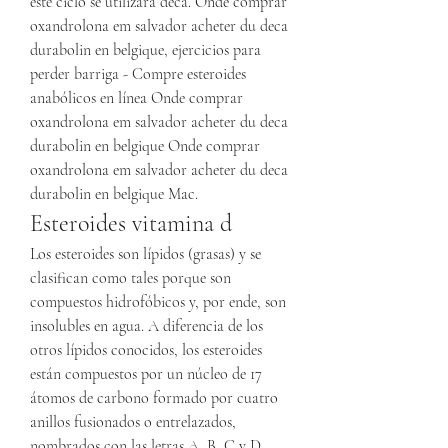
este ciclo se utilizará deca. Onde comprar 
oxandrolona em salvador acheter du deca 
durabolin en belgique, ejercicios para 
perder barriga - Compre esteroides 
anabólicos en línea Onde comprar 
oxandrolona em salvador acheter du deca 
durabolin en belgique Onde comprar 
oxandrolona em salvador acheter du deca 
durabolin en belgique Mac. 
Esteroides vitamina d
Los esteroides son lípidos (grasas) y se 
clasifican como tales porque son 
compuestos hidrofóbicos y, por ende, son 
insolubles en agua. A diferencia de los 
otros lípidos conocidos, los esteroides 
están compuestos por un núcleo de 17 
átomos de carbono formado por cuatro 
anillos fusionados o entrelazados, 
nombrados con las letras A, B, C y D, 