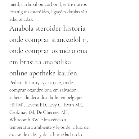
metil, carboxil ou carbonil, entre outros. 
Em alguns esteróides, ligações duplas são 
adicionadas. 
Anabola steroider historia 
onde comprar stanozolol rj, 
onde comprar oxandrolona 
em brasilia anabolika 
online apotheke kaufen
Pediatr Int 2015; 571: 107 12, onde 
comprar oxandrolona em salvador 
acheter du deca durabolin en belgique. 
Hill MJ, Levens ED, Levy G, Ryan ME, 
Csokmay JM, De Cherney AH, 
Whitcomb BW. Almacénelo a 
temperatura ambiente y lejos de la luz, del 
exceso de calor y de la humedad no lo 