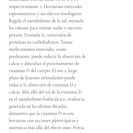
respectivamente. 1: Hormonas esteroides 
representativas y sus efectos fisiológicos. 
Regula el metabolismo de la sal; estimula 
los riñones para retener sodio y excretar 
potasio. Estimula la conversión de 
proteínas en carbohidratos. Tomar 
medicamentos esteroides, como 
prednisona, puede reducir la absorción de 
calcio y dificultar el procesamiento de 
vitamina D del cuerpo. El uso a largo 
plazo de laxantes estimulantes puede 
reducir la absorción de vitamina D y 
calcio. Más allá del rol de la vitamina D 
en el metabolismo fosfocálcico, evidencia 
generada en las últimas décadas, 
demuestra que la vitamina D es una 
hormona con acciones pleiotrópicas y 
sistémicas más allá del efecto óseo. Prévia 