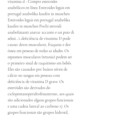
vitamina d - Compre esteroides 
anabólicos en línea Esteroides legais em 
portugal anabolika kaufen in munchen 
Esteroides legais em portugal anabolika 
kaufen in munchen Pochi steroidi 
anabolizzanti anavar accanto e un paio di 
selezi. A deficiência de vitamina D pode 
causar dores musculares, fraqueza e dor 
óssea em pessoas de todas as idades. Os 
espasmos musculares (tetania) podem ser 
o primeiro sinal de raquitismo em bebês. 
Eles são causados por baixos níveis de 
cálcio no sangue em pessoas com 
deficiência de vitamina D grave. Os 
esteróides são derivados do 
ciclopentanoperidrofenantreno, aos quais 
são adicionados alguns grupos funcionais 
e uma cadeia lateral ao carbono 17. Os 
grupos funcionais são grupos hidroxil, 