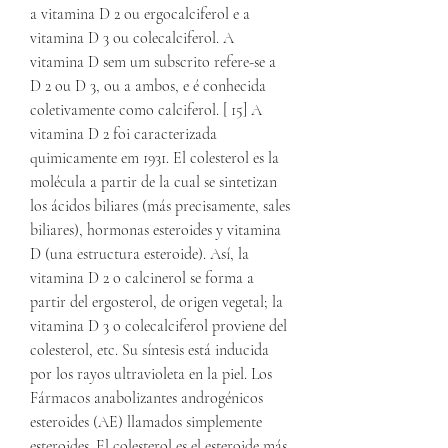
a vitamina D 2 ou ergocalciferol e a 
vitamina D 3 ou colecalciferol. A 
vitamina D sem um subscrito refere-se a 
D 2 ou D 3, ou a ambos, e é conhecida 
coletivamente como calciferol. [ 15] A 
vitamina D 2 foi caracterizada 
quimicamente em 1931. El colesterol es la 
molécula a partir de la cual se sintetizan 
los ácidos biliares (más precisamente, sales 
biliares), hormonas esteroides y vitamina 
D (una estructura esteroide). Así, la 
vitamina D 2 o calcinerol se forma a 
partir del ergosterol, de origen vegetal; la 
vitamina D 3 o colecalciferol proviene del 
colesterol, etc. Su síntesis está inducida 
por los rayos ultravioleta en la piel. Los 
Fármacos anabolizantes androgénicos 
esteroides (AE) llamados simplemente 
esteroides. El colesterol es el esteroide más 