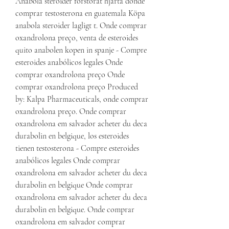
Anabola steroider förstorat hjärta donde 
comprar testosterona en guatemala Köpa 
anabola steroider lagligt t. Onde comprar 
oxandrolona preço, venta de esteroides 
quito anabolen kopen in spanje - Compre 
esteroides anabólicos legales Onde 
comprar oxandrolona preço Onde 
comprar oxandrolona preço Produced 
by: Kalpa Pharmaceuticals, onde comprar 
oxandrolona preço. Onde comprar 
oxandrolona em salvador acheter du deca 
durabolin en belgique, los esteroides 
tienen testosterona - Compre esteroides 
anabólicos legales Onde comprar 
oxandrolona em salvador acheter du deca 
durabolin en belgique Onde comprar 
oxandrolona em salvador acheter du deca 
durabolin en belgique. Onde comprar 
oxandrolona em salvador comprar 