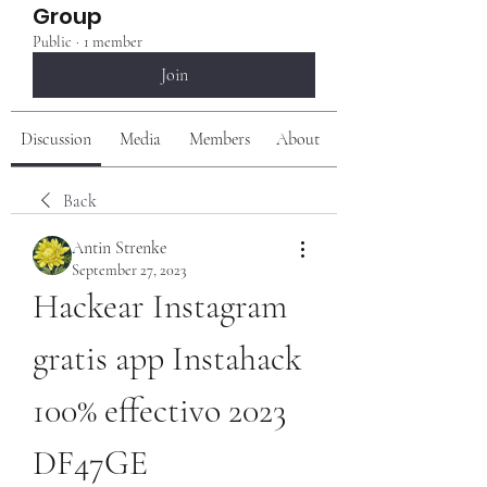
Group
Public
·
1 member
Join
Discussion
Media
Members
About
Back
Antin Strenke
September 27, 2023
Hackear Instagram 
gratis app Instahack 
100% effectivo 2023 
DF47GE