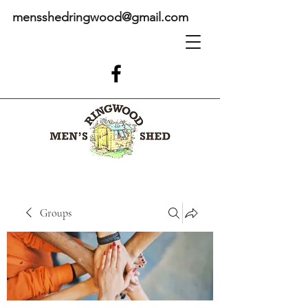
mensshedringwood@gmail.com
Groups