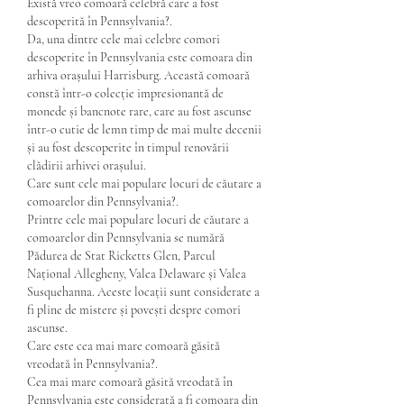
Există vreo comoară celebră care a fost 
descoperită în Pennsylvania?.
Da, una dintre cele mai celebre comori 
descoperite în Pennsylvania este comoara din 
arhiva orașului Harrisburg. Această comoară 
constă într-o colecție impresionantă de 
monede și bancnote rare, care au fost ascunse 
într-o cutie de lemn timp de mai multe decenii 
și au fost descoperite în timpul renovării 
clădirii arhivei orașului.
Care sunt cele mai populare locuri de căutare a 
comoarelor din Pennsylvania?.
Printre cele mai populare locuri de căutare a 
comoarelor din Pennsylvania se numără 
Pădurea de Stat Ricketts Glen, Parcul 
Național Allegheny, Valea Delaware și Valea 
Susquehanna. Aceste locații sunt considerate a 
fi pline de mistere și povești despre comori 
ascunse.
Care este cea mai mare comoară găsită 
vreodată în Pennsylvania?.
Cea mai mare comoară găsită vreodată în 
Pennsylvania este considerată a fi comoara din 