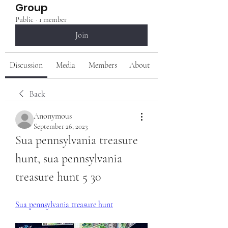
Group
Public
·
1 member
Join
Discussion
Media
Members
About
Back
Anonymous
September 26, 2023
Sua pennsylvania treasure 
hunt, sua pennsylvania 
treasure hunt 5 30
Sua pennsylvania treasure hunt