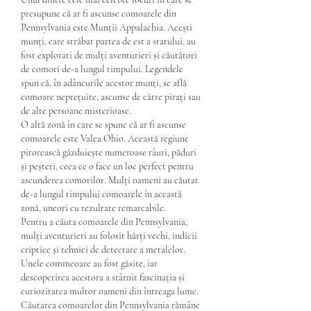
presupune că ar fi ascunse comoarele din 
Pennsylvania este Munții Appalachia. Acești 
munți, care străbat partea de est a statului, au 
fost explorati de mulți aventurieri și căutători 
de comori de-a lungul timpului. Legendele 
spun că, în adâncurile acestor munți, se află 
comoare neprețuite, ascunse de către pirați sau 
de alte persoane misterioase.
O altă zonă în care se spune că ar fi ascunse 
comoarele este Valea Ohio. Această regiune 
pitorească găzduiește numeroase râuri, păduri 
și peșteri, ceea ce o face un loc perfect pentru 
ascunderea comorilor. Mulți oameni au căutat 
de-a lungul timpului comoarele în această 
zonă, uneori cu rezultate remarcabile.
Pentru a căuta comoarele din Pennsylvania, 
mulți aventurieri au folosit hărți vechi, indicii 
criptice și tehnici de detectare a metalelor. 
Unele commeoare au fost găsite, iar 
descoperirea acestora a stârnit fascinația și 
curiozitatea multor oameni din întreaga lume. 
Căutarea comoarelor din Pennsylvania rămâne 