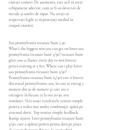
căutați comori. De asemenea, este util să aveți 
echipament adecvat, cum ar fi un detector de 
metale și unelte de săpat. Nu uitați să 
respectați legile și să protejați mediul în 
timpul căutării.
Sua pennsylvania treasure hunt 5 30.
What’s the biggest win you can get on lotto usa 
pennsylvania treasure hunt 5/30? treasure hunt 
gives you a chance every day to win lottery 
prizes starting at a $10. Where can i play lotto 
usa pennsylvania treasure hunt 5/30? 
Pennsylvania treasure hunt (5/30) este o loterie 
din statul pennsyilvania, usa, în care se extrag 5 
numere din 30 de numere şi care are o 
extragere în fiecare zi la ora 20:30, ora 
româniei. Vezi toate rezultatele remize simple 
pentru a vedea mai multe combinaţii, apăsă pe 
sistemul dorit. Top remize simple feedback 
&amp; ajutor. Loto pennsylvania treasure hunt 
5/30, care a apărut pentru prima dată pe piața 
de jocuri de noroc din sua în 2007, oferă 