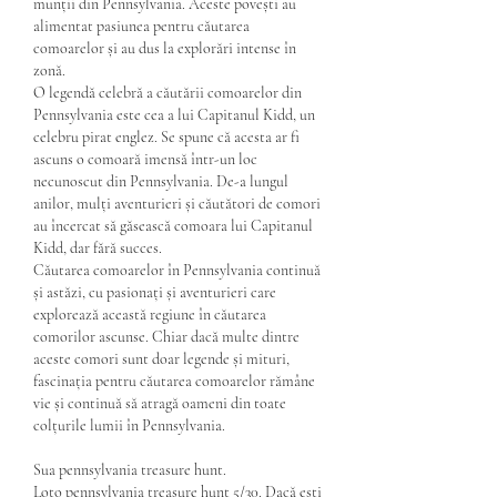
munții din Pennsylvania. Aceste povești au 
alimentat pasiunea pentru căutarea 
comoarelor și au dus la explorări intense în 
zonă.
O legendă celebră a căutării comoarelor din 
Pennsylvania este cea a lui Capitanul Kidd, un 
celebru pirat englez. Se spune că acesta ar fi 
ascuns o comoară imensă într-un loc 
necunoscut din Pennsylvania. De-a lungul 
anilor, mulți aventurieri și căutători de comori 
au încercat să găsească comoara lui Capitanul 
Kidd, dar fără succes.
Căutarea comoarelor în Pennsylvania continuă 
și astăzi, cu pasionați și aventurieri care 
explorează această regiune în căutarea 
comorilor ascunse. Chiar dacă multe dintre 
aceste comori sunt doar legende și mituri, 
fascinația pentru căutarea comoarelor rămâne 
vie și continuă să atragă oameni din toate 
colțurile lumii în Pennsylvania.
Sua pennsylvania treasure hunt.
Loto pennsylvania treasure hunt 5/30. Dacă ești 