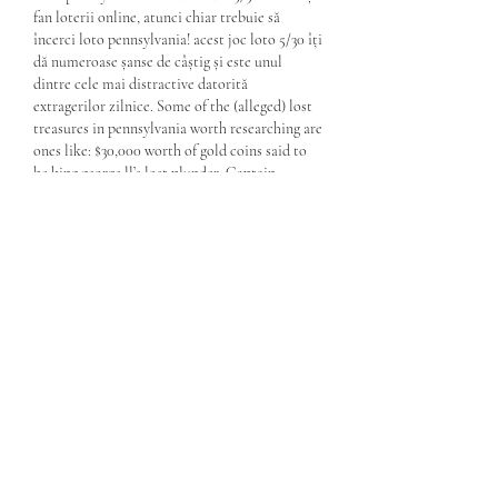
fan loterii online, atunci chiar trebuie să 
încerci loto pennsylvania! acest joc loto 5/30 îți 
dă numeroase șanse de câștig și este unul 
dintre cele mai distractive datorită 
extragerilor zilnice. Some of the (alleged) lost 
treasures in pennsylvania worth researching are 
ones like: $30,000 worth of gold coins said to 
be king george ll’s lost plunder. Captain 
blackbeard’s lost silver, said to be $1. The 
hidden fortunes of the doan boys gang, said to 
be $2 million at least. Consultă toate 
rezultatele loteriei pennsylvania treasure hunt 
(5/30) de la înfiinţarea ei şi până în prezent. 
Pennsylvania treasure hunt 5/30 statistics. The 
pennsylvania lottery treasure hunt has a 
jackpot that starts from $10, 000. It is drawn 
by mid- day every day with just $1. 
Locații populare pentru 
căutarea comoarelor în 
Pennsylvania. Sua 