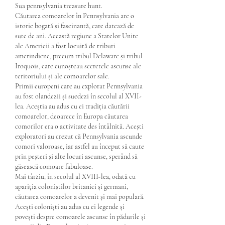
Sua pennsylvania treasure hunt.
Căutarea comoarelor în Pennsylvania are o 
istorie bogată și fascinantă, care datează de 
sute de ani. Această regiune a Statelor Unite 
ale Americii a fost locuită de triburi 
amerindiene, precum tribul Delaware și tribul 
Iroquois, care cunoșteau secretele ascunse ale 
teritoriului și ale comoarelor sale.
Primii europeni care au explorat Pennsylvania 
au fost olandezii și suedezi în secolul al XVII-
lea. Aceștia au adus cu ei tradiția căutării 
comoarelor, deoarece în Europa căutarea 
comorilor era o activitate des întâlnită. Acești 
exploratori au crezut că Pennsylvania ascunde 
comori valoroase, iar astfel au început să caute 
prin peșteri și alte locuri ascunse, sperând să 
găsească comoare fabuloase.
Mai târziu, în secolul al XVIII-lea, odată cu 
apariția coloniștilor britanici și germani, 
căutarea comoarelor a devenit și mai populară. 
Acești coloniști au adus cu ei legende și 
povești despre comoarele ascunse în pădurile și 