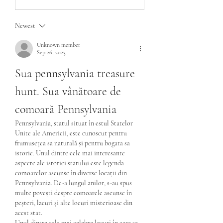
Newest
Unknown member
Sep 26, 2023
Sua pennsylvania treasure 
hunt. Sua vânătoare de 
comoară Pennsylvania
Pennsylvania, statul situat în estul Statelor 
Unite ale Americii, este cunoscut pentru 
frumusețea sa naturală și pentru bogata sa 
istorie. Unul dintre cele mai interesante 
aspecte ale istoriei statului este legenda 
comoarelor ascunse în diverse locații din 
Pennsylvania. De-a lungul anilor, s-au spus 
multe povești despre comoarele ascunse în 
peșteri, lacuri și alte locuri misterioase din 
acest stat.
Unul dintre cele mai celebre locuri în care se 