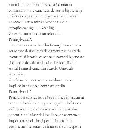
mina Lost Dutchman. Această comoară 
conținea o mare cantitate de aur și bijuterii și 
a fost descoperită de un grup de aventurieri 
norocoși într-o mină abandonată din 
apropierea orașului Reading.
Ce este căutarea comoarelor din 
Pennsylvania?.
Căutarea comoarelor din Pennsylvania este o 
activitate desfășurată de oameni pasionați de 
aventură și istorie, care caută comori legendare 
și obiecte de valoare în diferite locații din 
statul Pennsylvania din Statele Unite ale 
Americii.
Ce sfaturi ai pentru cei care doresc să se 
implice în căutarea comoarelor din 
Pennsylvania?.
Pentru cei care doresc să se implice în căutarea 
comoarelor din Pennsylvania, primul sfat este 
să facă o cercetare intensă asupra locațiilor 
potențiale și a istoriei lor. Este, de asemenea, 
important să obțineți permisiunea de la 
proprietarii terenurilor înainte de a începe să 