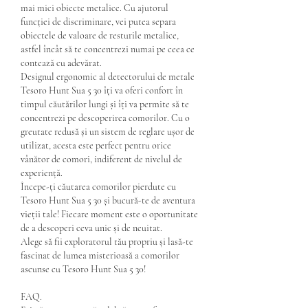
mai mici obiecte metalice. Cu ajutorul 
funcției de discriminare, vei putea separa 
obiectele de valoare de resturile metalice, 
astfel încât să te concentrezi numai pe ceea ce 
contează cu adevărat.
Designul ergonomic al detectorului de metale 
Tesoro Hunt Sua 5 30 îți va oferi confort în 
timpul căutărilor lungi și îți va permite să te 
concentrezi pe descoperirea comorilor. Cu o 
greutate redusă și un sistem de reglare ușor de 
utilizat, acesta este perfect pentru orice 
vânător de comori, indiferent de nivelul de 
experiență.
Începe-ți căutarea comorilor pierdute cu 
Tesoro Hunt Sua 5 30 și bucură-te de aventura 
vieții tale! Fiecare moment este o oportunitate 
de a descoperi ceva unic și de neuitat.
Alege să fii exploratorul tău propriu și lasă-te 
fascinat de lumea misterioasă a comorilor 
ascunse cu Tesoro Hunt Sua 5 30!
FAQ.