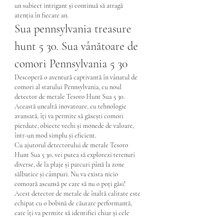
un subiect intrigant și continuă să atragă 
atenția în fiecare an.
Sua pennsylvania treasure 
hunt 5 30. Sua vânătoare de 
comori Pennsylvania 5 30
Descoperă o aventură captivantă în vânatul de 
comori al statului Pennsylvania, cu noul 
detector de metale Tesoro Hunt Sua 5 30.
Această unealtă inovatoare, cu tehnologie 
avansată, îți va permite să găsești comori 
pierdute, obiecte vechi și monede de valoare, 
într-un mod simplu și eficient.
Cu ajutorul detectorului de metale Tesoro 
Hunt Sua 5 30, vei putea să explorezi terenuri 
diverse, de la plaje și parcuri până la zone 
sălbatice și câmpuri. Nu va exista nicio 
comoară ascunsă pe care să nu o poți găsi!
Acest detector de metale de înaltă calitate este 
echipat cu o bobină de căutare performantă, 
care îți va permite să identifici chiar și cele 