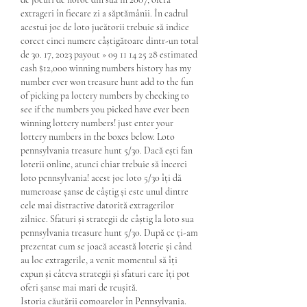
extrageri în fiecare zi a săptămânii. În cadrul 
acestui joc de loto jucătorii trebuie să indice 
corect cinci numere câștigătoare dintr-un total 
de 30. 17, 2023 payout » 09 11 14 25 28 estimated 
cash $12,000 winning numbers history has my 
number ever won treasure hunt add to the fun 
of picking pa lottery numbers by checking to 
see if the numbers you picked have ever been 
winning lottery numbers! just enter your 
lottery numbers in the boxes below. Loto 
pennsylvania treasure hunt 5/30. Dacă ești fan 
loterii online, atunci chiar trebuie să încerci 
loto pennsylvania! acest joc loto 5/30 îți dă 
numeroase șanse de câștig și este unul dintre 
cele mai distractive datorită extragerilor 
zilnice. Sfaturi și strategii de câștig la loto sua 
pennsylvania treasure hunt 5/30. După ce ți-am 
prezentat cum se joacă această loterie și când 
au loc extragerile, a venit momentul să îți 
expun și câteva strategii și sfaturi care îți pot 
oferi șanse mai mari de reușită. 
Istoria căutării comoarelor în Pennsylvania. 