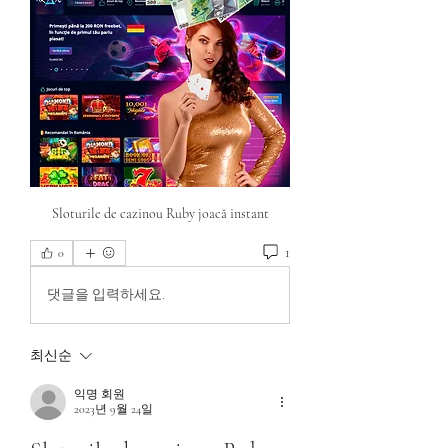
Sloturile de cazinou Ruby joacă instant
1
0
댓글을 입력하세요.
최신순
익명 회원
2023년 9월 24일