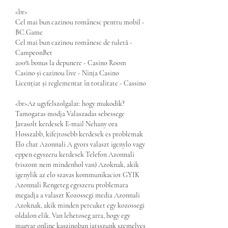
<br>
Cel mai bun cazinou românesc pentru mobil - 
BC.Game
Cel mai bun cazinou românesc de ruletă - 
CampeonBet
200% bonus la depunere - Casino Room
Casino și cazinou live - Ninja Casino
Licențiat și reglementat în totalitate - Cassino
<br>Az ugyfelszolgalat: hogy mukodik? 
Tamogatas modja Valaszadas sebessege 
Javasolt kerdesek E-mail Nehany ora 
Hosszabb, kifejtosebb kerdesek es problemak 
Elo chat Azonnali A gyors valaszt igenylo vagy 
eppen egyszeru kerdesek Telefon Azonnali 
(viszont nem mindenhol van) Azoknak, akik 
igenylik az elo szavas kommunikaciot GYIK 
Azonnali Rengeteg egyszeru problemara 
megadja a valaszt Kozossegi media Azonnali 
Azoknak, akik minden percuket egy kozossegi 
oldalon elik. Van lehetoseg arra, hogy egy 
magyar online kaszinoban jatsszunk szemelyes 