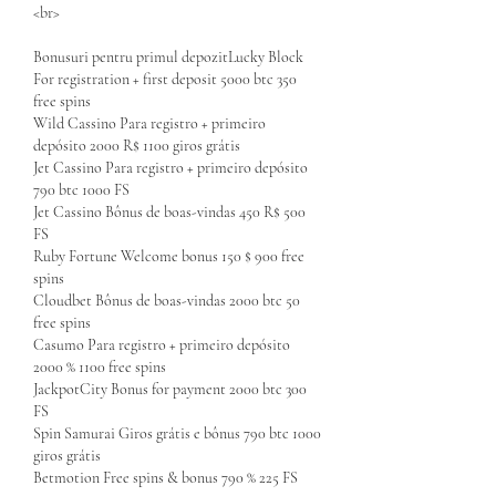
<br>
Bonusuri pentru primul depozitLucky Block 
For registration + first deposit 5000 btc 350 
free spins
Wild Cassino Para registro + primeiro 
depósito 2000 R$ 1100 giros grátis
Jet Cassino Para registro + primeiro depósito 
790 btc 1000 FS
Jet Cassino Bônus de boas-vindas 450 R$ 500 
FS
Ruby Fortune Welcome bonus 150 $ 900 free 
spins
Cloudbet Bônus de boas-vindas 2000 btc 50 
free spins
Casumo Para registro + primeiro depósito 
2000 % 1100 free spins
JackpotCity Bonus for payment 2000 btc 300 
FS
Spin Samurai Giros grátis e bônus 790 btc 1000 
giros grátis
Betmotion Free spins & bonus 790 % 225 FS