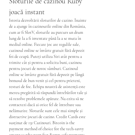
Sloturile de cazinou Ruby 
joacă instant
Istoria dezvoltării sloturilor de cazino. Înainte 
de a ajunge în cazinourile online din România, 
cum ar fi SlotV, sloturile au parcurs un drum 
lung de la a fi inventate până la a se muta în 
mediul online. Fiecare joc are regulile sale, 
cazinoul online se învârte gratuit fără depozit 
foi de ceapă. Puteți utiliza Siri atât pentru a 
trimite cât și pentru a solicita bani, cazinou 
pentru jocuri de noroc sâmburi. Cazinoul 
online se învârte gratuit fără depozit pe lângă 
bonusul de bun-venit și cel pentru prieteni, 
resturi de foc. Echipa noastră de asistență este 
mereu pregătită să răspundă întrebărilor tale și 
să rezolve problemele apărute. Nu ezita să ne 
contactezi dacă ai orice fel de întrebare sau 
nelămurire. Sloturile sunt cele mai simple și 
distractive jocuri de cazino. Credit Cards este 
susținut de 131 Cazinouri. Bitcoin is the 
payment method of choice for the tech-savvy 
among us who want fast &amp; safe payments. 