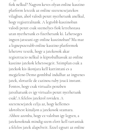
fiok nelkul? Nagyon keves olyan online kaszino 
platform letezik az online szerencsejatekos 
vilagban, ahol valodi penzt nyerhetunk anelkul, 
hogy regisztralnank. A legtobb kaszinoban 
valodi penzt csak szemelyes fiok letrehozasa 
utan nyerhetunk es fizethetunk ki. Lehetseges 
ingyen jatszani egy online kaszinoban? Ma mar 
a legnepszerubb online kaszino platformok 
lehetove teszik, hogy a jatekosok akar 
regisztracio nelkul is kiprobalhassak az online 
kaszino jatekok lehetosegeit. Szimplan csak a 
jatekok kis ikonjara kell kattintani es a 
megjeleno Demo gombbal indulhat az ingyenes 
jatek, sloturile de cazinou ruby joacă instant. 
Fontos, hogy csak virtualis penzben 
jatszhatunk es igy virtualis penzt nyerhetunk 
csak! A felelos jatekrol roviden. A 
szerencsejatek celja az, hogy kellemes 
idotoltest kinaljon a jatekosok szamara. 
Ahhoz azonba, hogy ez valoban igy legyen, a 
jatekosoknak mindig szem elott kell tartaniuk 
a felelos jatek alapelveit. Ezzel egyutt az online 