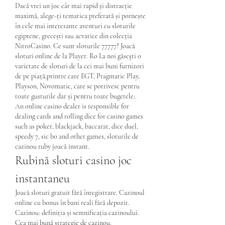
Dacă vrei un joc cât mai rapid și distracție 
maximă, alege-ți tematica preferată și pornește 
în cele mai interesante aventuri cu sloturile 
egiptene, grecești sau acvatice din colecția 
NitroCasino. Ce sunt sloturile 77777? Joacă 
sloturi online de la Player. Ro La noi găseşti o 
varietate de sloturi de la cei mai buni furnizori 
de pe piață,printre care EGT, Pragmatic Play, 
Playson, Novomatic, care se potrivesc pentru 
toate gusturile dar și pentru toate bugetele:. 
An online casino dealer is responsible for 
dealing cards and rolling dice for casino games 
such as poker, blackjack, baccarat, dice duel, 
speedy 7, sic bo and other games, sloturile de 
cazinou ruby joacă instant.
Rubină sloturi casino joc 
instantaneu
Joacă sloturi gratuit fără înregistrare. Cazinoul 
online cu bonus în bani reali fără depozit. 
Cazinou: definiția și semnificația cazinoului. 
Cea mai bună strategie de cazinou, 