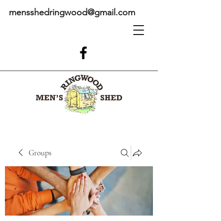
mensshedringwood@gmail.com
Groups