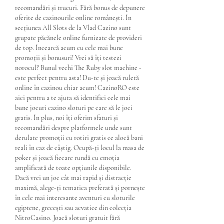
recomandări și trucuri. Fără bonus de depunere 
oferite de cazinourile online românești. În 
secțiunea All Slots de la Vlad Cazino sunt 
grupate păcănele online furnizate de provideri 
de top. Încearcă acum cu cele mai bune 
promoții și bonusuri! Vrei să îți testezi 
norocul? Bunul vechi The Ruby slot machine - 
este perfect pentru asta! Du-te și joacă ruletă 
online în cazinou chiar acum! CazinoRO este 
aici pentru a te ajuta să identifici cele mai 
bune jocuri cazino sloturi pe care să le joci 
gratis. În plus, noi îți oferim sfaturi și 
recomandări despre platformele unde sunt 
derulate promoții cu rotiri gratis ce alocă bani 
reali în caz de câștig. Ocupă-ți locul la masa de 
poker și joacă fiecare rundă cu emoția 
amplificată de toate opțiunile disponibile. 
Dacă vrei un joc cât mai rapid și distracție 
maximă, alege-ți tematica preferată și pornește 
în cele mai interesante aventuri cu sloturile 
egiptene, grecești sau acvatice din colecția 
NitroCasino. Joacă sloturi gratuit fără 