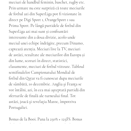
meciuri de handbal feminin, baschet, rugby etc. 
Prin urmare nu este surpriză că toate meciurile 
de fotbal azi din SuperLiga pot fi vizionate în 
direct pe Digi Sport 1, OrangeSport 1 sau 
Prima Sport. Pe lângă partidele de fotbal din 
SuperLiga azi mai sunt și confruntări 
interesante din a doua divizie, acolo unde 
meciul unei echipe îndrăgite, precum Dinamo, 
captează atenția. Meciuri live la TV, meciuri 
de astăzi, rezultate ale meciurilor din Europa și 
din lume, scoruri în direct, statistici, 
clasamente, meciuri de fotbal viitoare. Tabloul 
semifinalelor Campionatului Mondial de 
fotbal din Qatar va fi cunoscut dupa meciurile 
de sâmbătă, 10 decembrie. Anglia şi Franţa se 
vor întâlni, azi, în cea mai aşteptată partidă din 
sferturile de finală ale turneului final. Tot 
astăzi, joacă şi revelaţia Maroc, împotriva 
Portugaliei. 
Bonus de la Booi. Pana la 250% + 125FS. Bonus 
de la PlayLuck. Analizeaza op?iunile de 
deposit care sunt mai conforme cu propria 