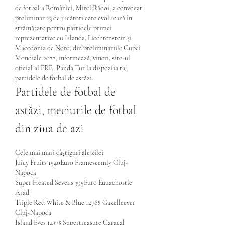
de fotbal a României, Mirel Rădoi, a convocat 
preliminar 23 de jucători care evoluează în 
străinătate pentru partidele primei 
reprezentative cu Islanda, Liechtenstein şi 
Macedonia de Nord, din preliminariile Cupei 
Mondiale 2022, informează, vineri, site-ul 
oficial al FRF.  Panda Tur la dispoziia ta!, 
partidele de fotbal de astăzi.
Partidele de fotbal de 
astăzi, meciurile de fotbal 
din ziua de azi
Cele mai mari câștiguri ale zilei:
Juicy Fruits 1540Euro Frameseemly Cluj-
Napoca 
Super Heated Sevens 395Euro Euuachortle 
Arad 
Triple Red White & Blue 1276$ Gazelleever 
Cluj-Napoca 
Island Eyes 1437$ Supertreasure Caracal 