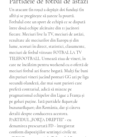
Partidele de fotbal de astăzi
Un atacant (în roșu) a depășit doi fundași (în 
alb) și se pregătește să șuteze la poartă. 
Fotbalul este un sport de echipă ce se dispută 
între două echipe alcătuite din 11 jucători 
fiecare. Meciuri live la TV, meciuri de astăzi, 
rezultate ale meciurilor din Europa și din 
lume, scoruri în direct, statistici, clasamente, 
meciuri de fotbal viitoare FOTBAL LA TV 
TELEFOOTBALL. Urmează ziua de vineri, în 
care ne încălzim pentru weekend cu o ofertă de 
meciuri fotbal azi foarte bogată. Mulți fac bani 
din pariuri vineri jucând ponturi GG azi pe liga 
secundă olandeză, dar mai sunt pariori care 
preferă contrariul, adică să mizeze pe 
pragmatismul echipelor din Ligue 2 Franța și 
pe goluri puține. Iată partidele &quot;de 
buzunar&quot; din România, dar şi câteva 
detalii despre conducerea acestora. 
PARTIDUL „FORŢA DREPTEI” - cu 
denumirea prescurtată FD - înregistrat 
conform dispoziţiilor sentinţei civile nr. 