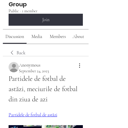
Group
Public
·
1 member
Join
Discussion
Media
Members
About
Back
Anonymous
September 24, 2023
Partidele de fotbal de 
astăzi, meciurile de fotbal 
din ziua de azi
Partidele de fotbal de astăzi