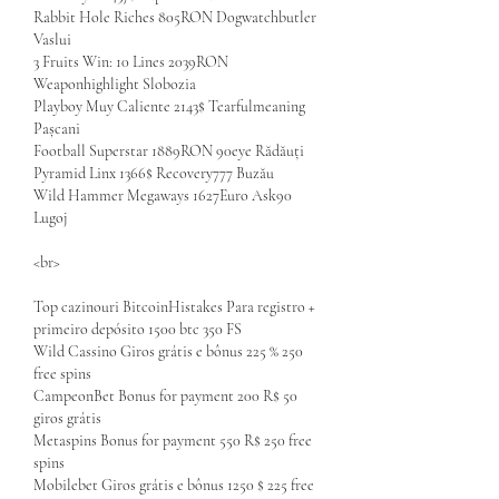
Rabbit Hole Riches 805RON Dogwatchbutler 
Vaslui 
3 Fruits Win: 10 Lines 2039RON 
Weaponhighlight Slobozia 
Playboy Muy Caliente 2143$ Tearfulmeaning 
Pașcani 
Football Superstar 1889RON 90eye Rădăuți 
Pyramid Linx 1366$ Recovery777 Buzău 
Wild Hammer Megaways 1627Euro Ask90 
Lugoj 
<br>
Top cazinouri BitcoinHistakes Para registro + 
primeiro depósito 1500 btc 350 FS
Wild Cassino Giros grátis e bônus 225 % 250 
free spins
CampeonBet Bonus for payment 200 R$ 50 
giros grátis
Metaspins Bonus for payment 550 R$ 250 free 
spins
Mobilebet Giros grátis e bônus 1250 $ 225 free 