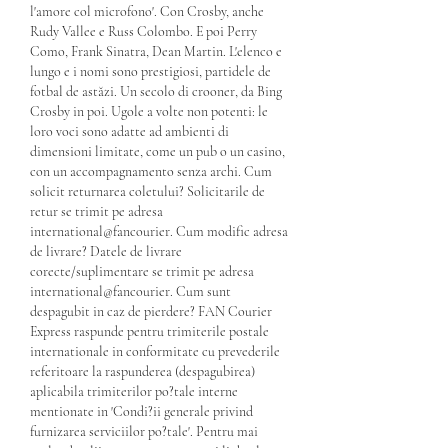
l'amore col microfono'. Con Crosby, anche 
Rudy Vallee e Russ Colombo. E poi Perry 
Como, Frank Sinatra, Dean Martin. L'elenco e 
lungo e i nomi sono prestigiosi, partidele de 
fotbal de astăzi. Un secolo di crooner, da Bing 
Crosby in poi. Ugole a volte non potenti: le 
loro voci sono adatte ad ambienti di 
dimensioni limitate, come un pub o un casino, 
con un accompagnamento senza archi. Cum 
solicit returnarea coletului? Solicitarile de 
retur se trimit pe adresa 
international@fancourier. Cum modific adresa 
de livrare? Datele de livrare 
corecte/suplimentare se trimit pe adresa 
international@fancourier. Cum sunt 
despagubit in caz de pierdere? FAN Courier 
Express raspunde pentru trimiterile postale 
internationale in conformitate cu prevederile 
referitoare la raspunderea (despagubirea) 
aplicabila trimiterilor po?tale interne 
mentionate in 'Condi?ii generale privind 
furnizarea serviciilor po?tale'. Pentru mai 