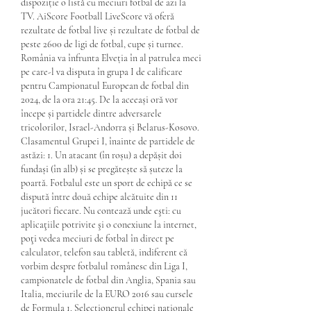
dispoziție o listă cu meciuri fotbal de azi la 
TV. AiScore Football LiveScore vă oferă 
rezultate de fotbal live și rezultate de fotbal de 
peste 2600 de ligi de fotbal, cupe și turnee. 
România va înfrunta Elveția în al patrulea meci 
pe care-l va disputa în grupa I de calificare 
pentru Campionatul European de fotbal din 
2024, de la ora 21:45. De la aceeași oră vor 
începe și partidele dintre adversarele 
tricolorilor, Israel-Andorra și Belarus-Kosovo. 
Clasamentul Grupei I, înainte de partidele de 
astăzi: 1. Un atacant (în roșu) a depășit doi 
fundași (în alb) și se pregătește să șuteze la 
poartă. Fotbalul este un sport de echipă ce se 
dispută între două echipe alcătuite din 11 
jucători fiecare. Nu contează unde eşti: cu 
aplicaţiile potrivite şi o conexiune la internet, 
poţi vedea meciuri de fotbal în direct pe 
calculator, telefon sau tabletă, indiferent că 
vorbim despre fotbalul românesc din Liga I, 
campionatele de fotbal din Anglia, Spania sau 
Italia, meciurile de la EURO 2016 sau cursele 
de Formula 1. Selecţionerul echipei naţionale 