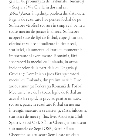
5/DEC/P, pronunţată de Tribunalul Bucureşti 
– Secţia a IV-a Civilă în dosarul nr. 
36642/3/2021, în şedinţa publică din data de 21. 
Pagina de rezultate live pentru fotbal de pe 
Sofascore vă oferă scoruri în timp real pentru 
toate meciurile jucate în direct. Sofascore 
acoperă sute de ligi de fotbal, cupe și turnee, 
oferind rezulate actualizate în timp real, 
statistici, clasamente, clipuri cu momentele 
importante și evenimente. România, fără 
spectatori la meciul cu Finlanda, în urma 
incidentelor de la partidele cu Ungaria şi 
Grecia 17. România va juca fără spectatori 
meciul cu Finlanda, din preliminariile Euro 
2016, a anunţat Federaţia Română de Fotbal. 
Meciurile live de la toate ligile de fotbal au 
actualizări rapide și precise pentru minute, 
scoruri, pauze și rezultate fotbal cu normă 
întreagă, marcatori și asistenți, cărți, înlocuiri, 
statistici de meci și flux live. Asociația Club 
Sportiv Sepsi OSK Sfântu Gheorghe, cunoscut 
sub numele de Sepsi OSK, Sepsi Sfântu 
Gheorghe, sau pe scurt Sepsi, este un club 