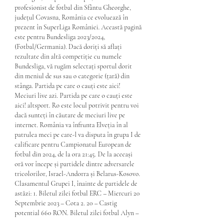
profesionist de fotbal din Sfântu Gheorghe, 
județul Covasna, România ce evoluează în 
prezent în SuperLiga României. Această pagină 
este pentru Bundesliga 2023/2024, 
(Fotbal/Germania). Dacă doriți să aflați 
rezultate din altă competiție cu numele 
Bundesliga, vă rugăm selectați sportul dorit 
din meniul de sus sau o categorie (țară) din 
stânga. Partida pe care o cauți este aici! 
Meciuri live azi. Partida pe care o cauți este 
aici! altsport. Ro este locul potrivit pentru voi 
dacă sunteți în căutare de meciuri live pe 
internet. România va înfrunta Elveția în al 
patrulea meci pe care-l va disputa în grupa I de 
calificare pentru Campionatul European de 
fotbal din 2024, de la ora 21:45. De la aceeași 
oră vor începe și partidele dintre adversarele 
tricolorilor, Israel-Andorra și Belarus-Kosovo. 
Clasamentul Grupei I, înainte de partidele de 
astăzi: 1. Biletul zilei fotbal ERC – Miercuri 20 
Septembrie 2023 – Cota 2. 20 – Castig 
potential 660 RON. Biletul zilei fotbal Alyn – 