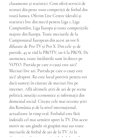
clasamente și statistici. Com oferă servicii de 
scoruri din peste 1000 competiții de fotbal din 
toată lumea. Oferim Live Centre (detalii și 
statistici live din meci) pentru Liga 1, Liga 
Campionilor, Liga Europa și toate competițiile 
majore din Europa. Toate meciurile de la 
Campionatul European din acest an vor fi 
difuzate de Pro TV și Pro X. Din cele 51 de 
partide, 45 se văd la PROTV, iar 6 la PROX. De 
asemenea, toate întâlnirile sunt în direct pe 
VOYO. Partida pe care o cauți este aici! 
Meciuri live azi. Partida pe care o cauți este 
aici! altsport. Ro este locul potrivit pentru voi 
dacă sunteți în căutare de meciuri live pe 
internet. Află ultimele știri de azi de pe scena 
politică, noutăți economice și informații din 
domeniul social. Citește cele mai recente știri 
din România și de la nivel internațional, 
actualizate în timp real. Fotbalul este fără 
îndoială cel mai urmărit sport la TV. Din acest 
motiv ne-am gândit să grupăm mai sus toate 
meciurile de fotbal de azi de la TV. Ai la 