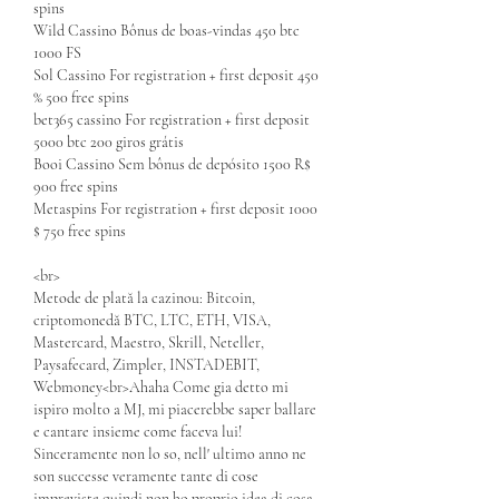
spins
Wild Cassino Bônus de boas-vindas 450 btc 
1000 FS
Sol Cassino For registration + first deposit 450 
% 500 free spins
bet365 cassino For registration + first deposit 
5000 btc 200 giros grátis
Booi Cassino Sem bônus de depósito 1500 R$ 
900 free spins
Metaspins For registration + first deposit 1000 
$ 750 free spins
<br>
Metode de plată la cazinou: Bitcoin, 
criptomonedă BTC, LTC, ETH, VISA, 
Mastercard, Maestro, Skrill, Neteller, 
Paysafecard, Zimpler, INSTADEBIT, 
Webmoney<br>Ahaha Come gia detto mi 
ispiro molto a MJ, mi piacerebbe saper ballare 
e cantare insieme come faceva lui! 
Sinceramente non lo so, nell' ultimo anno ne 
son successe veramente tante di cose 
impreviste quindi non ho proprio idea di cosa 