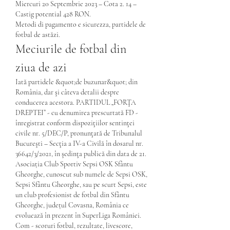
Miercuri 20 Septembrie 2023 – Cota 2. 14 – 
Castig potential 428 RON. 
Metodi di pagamento e sicurezza, partidele de 
fotbal de astăzi.
Meciurile de fotbal din 
ziua de azi
Iată partidele &quot;de buzunar&quot; din 
România, dar şi câteva detalii despre 
conducerea acestora. PARTIDUL „FORŢA 
DREPTEI” - cu denumirea prescurtată FD - 
înregistrat conform dispoziţiilor sentinţei 
civile nr. 5/DEC/P, pronunţată de Tribunalul 
Bucureşti – Secţia a IV-a Civilă în dosarul nr. 
36642/3/2021, în şedinţa publică din data de 21. 
Asociația Club Sportiv Sepsi OSK Sfântu 
Gheorghe, cunoscut sub numele de Sepsi OSK, 
Sepsi Sfântu Gheorghe, sau pe scurt Sepsi, este 
un club profesionist de fotbal din Sfântu 
Gheorghe, județul Covasna, România ce 
evoluează în prezent în SuperLiga României. 
Com - scoruri fotbal, rezultate, livescore, 