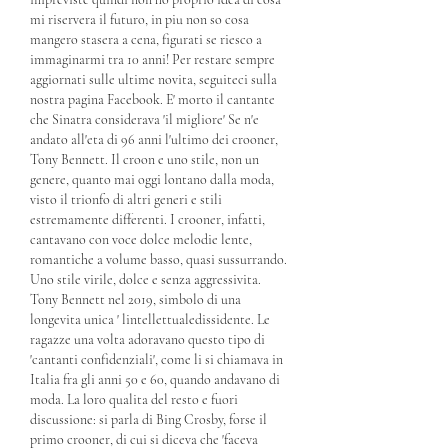
mi riservera il futuro, in piu non so cosa 
mangero stasera a cena, figurati se riesco a 
immaginarmi tra 10 anni! Per restare sempre 
aggiornati sulle ultime novita, seguiteci sulla 
nostra pagina Facebook. E' morto il cantante 
che Sinatra considerava 'il migliore' Se n'e 
andato all'eta di 96 anni l'ultimo dei crooner, 
Tony Bennett. Il croon e uno stile, non un 
genere, quanto mai oggi lontano dalla moda, 
visto il trionfo di altri generi e stili 
estremamente differenti. I crooner, infatti, 
cantavano con voce dolce melodie lente, 
romantiche a volume basso, quasi sussurrando. 
Uno stile virile, dolce e senza aggressivita. 
Tony Bennett nel 2019, simbolo di una 
longevita unica ' lintellettualedissidente. Le 
ragazze una volta adoravano questo tipo di 
'cantanti confidenziali', come li si chiamava in 
Italia fra gli anni 50 e 60, quando andavano di 
moda. La loro qualita del resto e fuori 
discussione: si parla di Bing Crosby, forse il 
primo crooner, di cui si diceva che 'faceva 