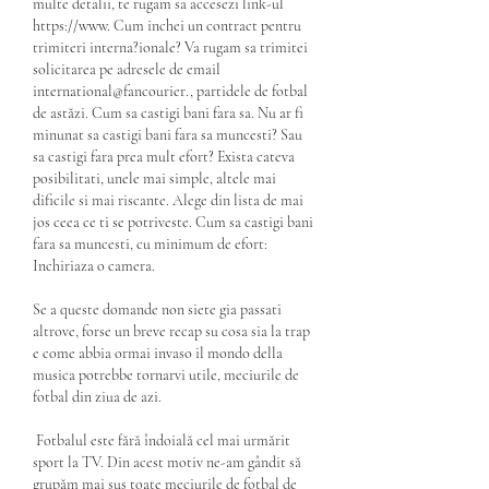
multe detalii, te rugam sa accesezi link-ul 
https://www. Cum inchei un contract pentru 
trimiteri interna?ionale? Va rugam sa trimitei 
solicitarea pe adresele de email 
international@fancourier., partidele de fotbal 
de astăzi. Cum sa castigi bani fara sa. Nu ar fi 
minunat sa castigi bani fara sa muncesti? Sau 
sa castigi fara prea mult efort? Exista cateva 
posibilitati, unele mai simple, altele mai 
dificile si mai riscante. Alege din lista de mai 
jos ceea ce ti se potriveste. Cum sa castigi bani 
fara sa muncesti, cu minimum de efort: 
Inchiriaza o camera.
Se a queste domande non siete gia passati 
altrove, forse un breve recap su cosa sia la trap 
e come abbia ormai invaso il mondo della 
musica potrebbe tornarvi utile, meciurile de 
fotbal din ziua de azi.
 Fotbalul este fără îndoială cel mai urmărit 
sport la TV. Din acest motiv ne-am gândit să 
grupăm mai sus toate meciurile de fotbal de 