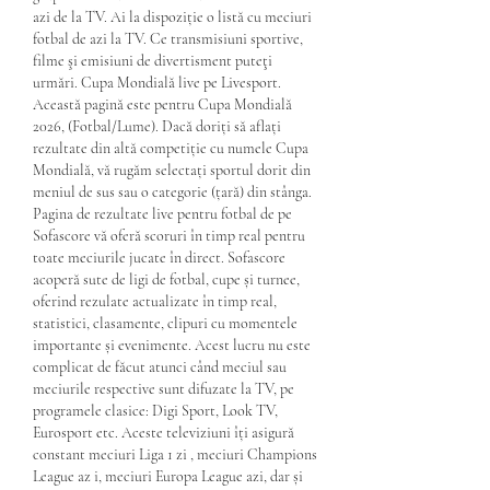
azi de la TV. Ai la dispoziție o listă cu meciuri 
fotbal de azi la TV. Ce transmisiuni sportive, 
filme şi emisiuni de divertisment puteţi 
urmări. Cupa Mondială live pe Livesport. 
Această pagină este pentru Cupa Mondială 
2026, (Fotbal/Lume). Dacă doriți să aflați 
rezultate din altă competiție cu numele Cupa 
Mondială, vă rugăm selectați sportul dorit din 
meniul de sus sau o categorie (țară) din stânga. 
Pagina de rezultate live pentru fotbal de pe 
Sofascore vă oferă scoruri în timp real pentru 
toate meciurile jucate în direct. Sofascore 
acoperă sute de ligi de fotbal, cupe și turnee, 
oferind rezulate actualizate în timp real, 
statistici, clasamente, clipuri cu momentele 
importante și evenimente. Acest lucru nu este 
complicat de făcut atunci când meciul sau 
meciurile respective sunt difuzate la TV, pe 
programele clasice: Digi Sport, Look TV, 
Eurosport etc. Aceste televiziuni îți asigură 
constant meciuri Liga 1 zi , meciuri Champions 
League az i, meciuri Europa League azi, dar și 