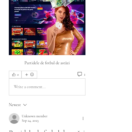
Partidele de fotbal de astăzi
1
0
Write a comment...
Newest
Unknown member
Sep 24, 2023