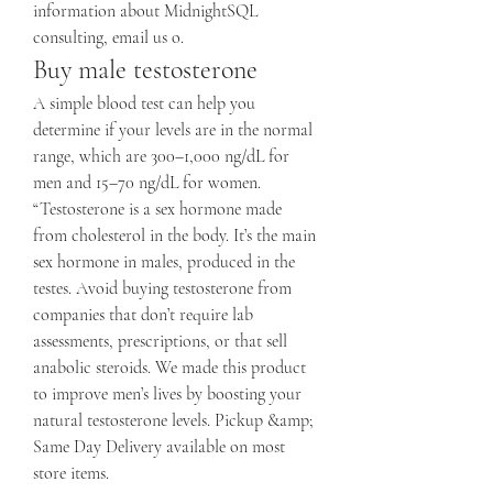
information about MidnightSQL 
consulting, email us o. 
Buy male testosterone
A simple blood test can help you 
determine if your levels are in the normal 
range, which are 300–1,000 ng/dL for 
men and 15–70 ng/dL for women. 
“Testosterone is a sex hormone made 
from cholesterol in the body. It’s the main 
sex hormone in males, produced in the 
testes. Avoid buying testosterone from 
companies that don’t require lab 
assessments, prescriptions, or that sell 
anabolic steroids. We made this product 
to improve men’s lives by boosting your 
natural testosterone levels. Pickup &amp; 
Same Day Delivery available on most 
store items. 