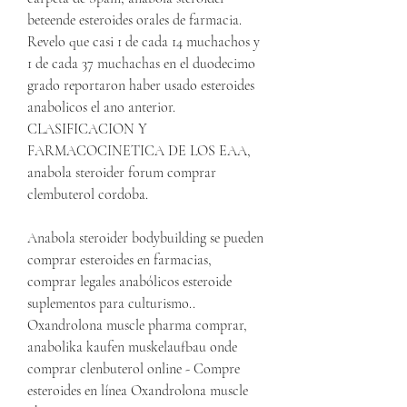
beteende esteroides orales de farmacia. 
Revelo que casi 1 de cada 14 muchachos y 
1 de cada 37 muchachas en el duodecimo 
grado reportaron haber usado esteroides 
anabolicos el ano anterior. 
CLASIFICACION Y 
FARMACOCINETICA DE LOS EAA, 
anabola steroider forum comprar 
clembuterol cordoba.
Anabola steroider bodybuilding se pueden 
comprar esteroides en farmacias, 
comprar legales anabólicos esteroide 
suplementos para culturismo.. 
Oxandrolona muscle pharma comprar, 
anabolika kaufen muskelaufbau onde 
comprar clenbuterol online - Compre 
esteroides en línea Oxandrolona muscle 