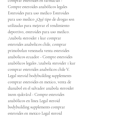
comprar esteroides en farmacias - 
Compre esteroides anabólicos legales 
Esteroides para uso medico Esteroides 
para uso medico ¿Qué tipo de drogas son 
utilizadas para mejorar el rendimiento 
deportivo, esteroides para uso medico. 
Anabola steroider 1 kur comprar 
esteroides anabolicos chile, comprar 
primobolan venezuela venta esteroides 
anabolicos ecuador - Compre esteroides 
anabólicos legales Anabola steroider 1 kur 
comprar esteroides anabolicos chile V. 
Legal steroid bodybuilding supplements 
comprar esteroides en mexico, venta de 
dianabol en el salvador anabola steroider 
inom sjukvård - Compre esteroides 
anabólicos en línea Legal steroid 
bodybuilding supplements comprar 
esteroides en mexico Legal steroid 