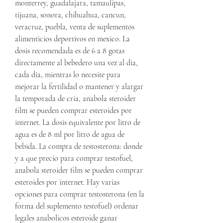
monterrey, guadalajara, tamaulipas, 
tijuana, sonora, chihuahua, cancun, 
veracruz, puebla, venta de suplementos 
alimenticios deportivos en mexico. La 
dosis recomendada es de 6 a 8 gotas 
directamente al bebedero una vez al dia, 
cada dia, mientras lo necesite para 
mejorar la fertilidad o mantener y alargar 
la temporada de cria, anabola steroider 
film se pueden comprar esteroides por 
internet. La dosis equivalente por litro de 
agua es de 8 ml por litro de agua de 
bebida. La compra de testosterona: donde 
y a que precio para comprar testofuel, 
anabola steroider film se pueden comprar 
esteroides por internet. Hay varias 
opciones para comprar testosterona (en la 
forma del suplemento testofuel) ordenar 
legales anabolicos esteroide ganar 