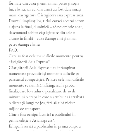
formate din cuza și emi, mihai petre și soția 
lui, elwira, iar cei din urmă au fost desemnați 
marii câștigători. Câștigători asia express 2021. 
Drumul împăraților, titlul cursei acestui sezon 
a ajuns la final, duminică – 28 noiembrie 2021, 
desemnând echipa câștigătoare din cele 2 
ajunse în finală – cuza &amp; emi și mihai 
petre &amp; elwira. 
FAQ.
Care au fost cele mai dificile momente pentru 
câștigătorii Asia Express?.
Câștigătorii Asia Express 1 au întâmpinat 
numeroase provocări și momente dificile pe 
parcursul competiției. Printre cele mai dificile 
momente se numără înfrângerea la proba 
finală, care le-a adus o penalizare de 30 de 
minute, și o etapă în care au trebuit să străbată 
o distanță lungă pe jos, fără să aibă niciun 
mijloc de transport.
Cine a fost echipa favorită a publicului în 
prima ediție a Asia Express?.
Echipa favorită a publicului în prima ediție a 