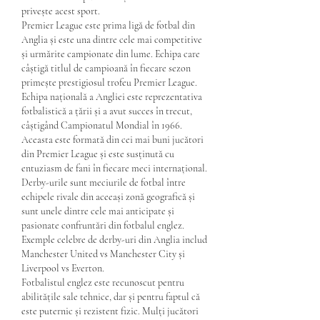
privește acest sport.
Premier League este prima ligă de fotbal din 
Anglia și este una dintre cele mai competitive 
și urmărite campionate din lume. Echipa care 
câștigă titlul de campioană în fiecare sezon 
primește prestigiosul trofeu Premier League.
Echipa națională a Angliei este reprezentativa 
fotbalistică a țării și a avut succes în trecut, 
câștigând Campionatul Mondial în 1966. 
Aceasta este formată din cei mai buni jucători 
din Premier League și este susținută cu 
entuziasm de fani în fiecare meci internațional.
Derby-urile sunt meciurile de fotbal între 
echipele rivale din aceeași zonă geografică și 
sunt unele dintre cele mai anticipate și 
pasionate confruntări din fotbalul englez. 
Exemple celebre de derby-uri din Anglia includ 
Manchester United vs Manchester City și 
Liverpool vs Everton.
Fotbalistul englez este recunoscut pentru 
abilitățile sale tehnice, dar și pentru faptul că 
este puternic și rezistent fizic. Mulți jucători 