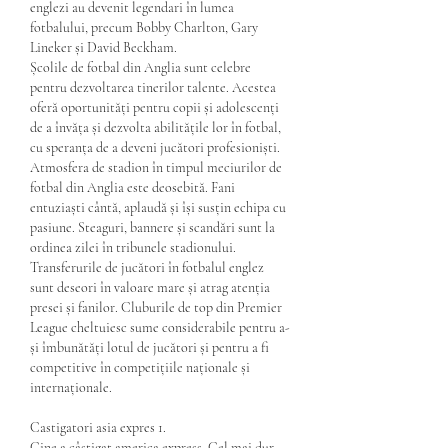
englezi au devenit legendari în lumea 
fotbalului, precum Bobby Charlton, Gary 
Lineker și David Beckham.
Școlile de fotbal din Anglia sunt celebre 
pentru dezvoltarea tinerilor talente. Acestea 
oferă oportunități pentru copii și adolescenți 
de a învăța și dezvolta abilitățile lor în fotbal, 
cu speranța de a deveni jucători profesioniști.
Atmosfera de stadion în timpul meciurilor de 
fotbal din Anglia este deosebită. Fani 
entuziaști cântă, aplaudă și își susțin echipa cu 
pasiune. Steaguri, bannere și scandări sunt la 
ordinea zilei în tribunele stadionului.
Transferurile de jucători în fotbalul englez 
sunt deseori în valoare mare și atrag atenția 
presei și fanilor. Cluburile de top din Premier 
League cheltuiesc sume considerabile pentru a-
și îmbunătăți lotul de jucători și pentru a fi 
competitive în competițiile naționale și 
internaționale.
Castigatori asia expres 1.
Cine a câștigat america express. Cel mai dur 