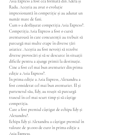
Asia Express a fost cea formată din Adela și 
Radu. Aceștia au avut o evoluție 
impresionantă în competiție și au adunat un 
număr mare de fani.
Cum s-a desfășurat competiția Asia Express?.
Competiția Asia Express a fost o cursă 
aventuroasă în care concurenții au trebuit să 
parcurgă mai multe etape în diverse țări 
asiatice. Aceștia au fost nevoiți să rezolve 
diverse provocări și să se descurce în situații 
dificile pentru a ajunge primii la destinație.
Cine a fost cel mai bun aventurier din prima 
ediție a Asia Express?.
În prima ediție a Asia Express, Alexandru a 
fost considerat cel mai bun aventurier. El și 
partenerul său, Edy, au reușit să parcurgă 
traseul în cel mai scurt timp și să câștige 
competiția.
Care a fost premiul câștigat de echipa Edy și 
Alexandru?.
Echipa Edy și Alexandru a câștigat premiul în 
valoare de 30.000 de euro în prima ediție a 
Asia Express.