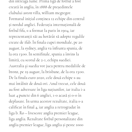
din întreaga lume. Prima ligă de fotbal a fost 
creată în anglia, în 1888 de președintele 
clubului aston villa, william mcgregor. 
Formatul inițial conținea 12 echipe din centrul 
și nordul angliei. Federația internațională de 
fotbal fifa, s-a format la paris în 1904, iar 
reprezentanții săi au hotărât să adopte regulile 
create de ifab. În finala cupei mondiale, pe 20 
august, la sydney, anglia va înfrunta spania, de 
la ora 13:00. În semifinale, spania a învins la 
limită, cu scorul de 2-1, echipa suediei. 
Australia şi suedia vor juca pentru medaliile de 
bronz, pe 19 august, la brisbane, de la ora 13:00. 
De la finala euro 2020, cele două echipe s-au 
mai întâlnit de două ori. Anul trecut, cele două 
au fost adversare în liga națiunilor, iar italia i-a 
luat 4 puncte din 6 angliei, 1-0 acasă și 0-0 în 
deplasare. În urma acestor rezultate, italia s-a 
calificat în final 4, iar anglia a retrogradat în 
liga b. Ro – livescore anglia premier league, 
liga anglia. Rezultate fotbal personalizate din 
anglia premier league, liga anglia și peste 1000 
de ligi, cupe şi campionate de fotbal. Rezultate 