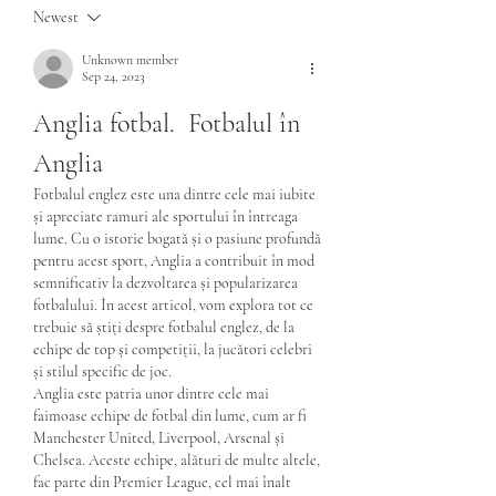
Newest
Unknown member
Sep 24, 2023
Anglia fotbal.  Fotbalul în 
Anglia 
Fotbalul englez este una dintre cele mai iubite 
și apreciate ramuri ale sportului în întreaga 
lume. Cu o istorie bogată și o pasiune profundă 
pentru acest sport, Anglia a contribuit în mod 
semnificativ la dezvoltarea și popularizarea 
fotbalului. În acest articol, vom explora tot ce 
trebuie să știți despre fotbalul englez, de la 
echipe de top și competiții, la jucători celebri 
și stilul specific de joc.
Anglia este patria unor dintre cele mai 
faimoase echipe de fotbal din lume, cum ar fi 
Manchester United, Liverpool, Arsenal și 
Chelsea. Aceste echipe, alături de multe altele, 
fac parte din Premier League, cel mai înalt 