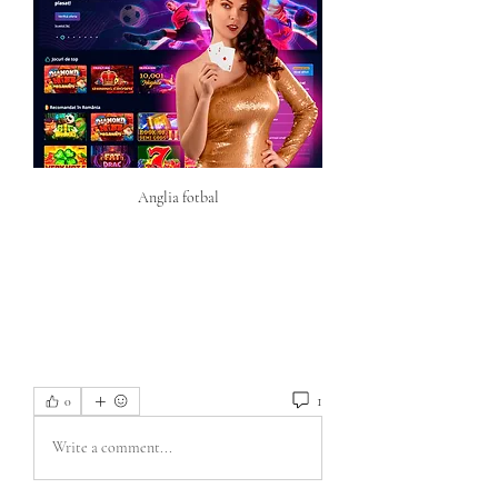
Anglia fotbal
1
0
Write a comment...