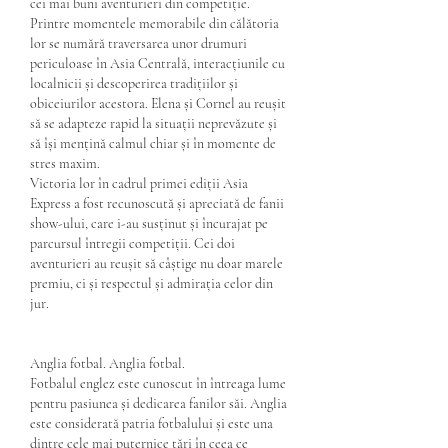
cei mai buni aventurieri din competiție.
Printre momentele memorabile din călătoria 
lor se numără traversarea unor drumuri 
periculoase în Asia Centrală, interacțiunile cu 
localnicii și descoperirea tradițiilor și 
obiceiurilor acestora. Elena și Cornel au reușit 
să se adapteze rapid la situații neprevăzute și 
să își mențină calmul chiar și în momente de 
stres maxim.
Victoria lor în cadrul primei ediții Asia 
Express a fost recunoscută și apreciată de fanii 
show-ului, care i-au susținut și încurajat pe 
parcursul întregii competiții. Cei doi 
aventurieri au reușit să câștige nu doar marele 
premiu, ci și respectul și admirația celor din 
jur.
Anglia fotbal. Anglia fotbal.
Fotbalul englez este cunoscut în întreaga lume 
pentru pasiunea și dedicarea fanilor săi. Anglia 
este considerată patria fotbalului și este una 
dintre cele mai puternice țări în ceea ce 