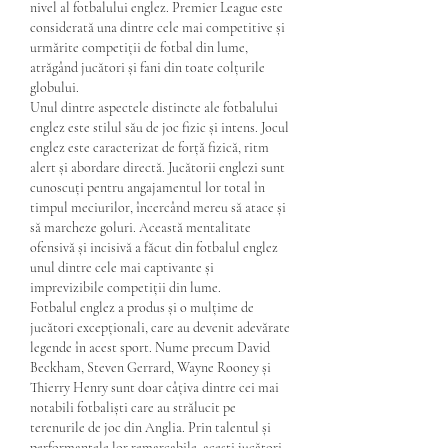
nivel al fotbalului englez. Premier League este 
considerată una dintre cele mai competitive și 
urmărite competiții de fotbal din lume, 
atrăgând jucători și fani din toate colțurile 
globului.
Unul dintre aspectele distincte ale fotbalului 
englez este stilul său de joc fizic și intens. Jocul 
englez este caracterizat de forță fizică, ritm 
alert și abordare directă. Jucătorii englezi sunt 
cunoscuți pentru angajamentul lor total în 
timpul meciurilor, încercând mereu să atace și 
să marcheze goluri. Această mentalitate 
ofensivă și incisivă a făcut din fotbalul englez 
unul dintre cele mai captivante și 
imprevizibile competiții din lume.
Fotbalul englez a produs și o mulțime de 
jucători excepționali, care au devenit adevărate 
legende în acest sport. Nume precum David 
Beckham, Steven Gerrard, Wayne Rooney și 
Thierry Henry sunt doar câțiva dintre cei mai 
notabili fotbaliști care au strălucit pe 
terenurile de joc din Anglia. Prin talentul și 
performanțele lor remarcabile, acești jucători 