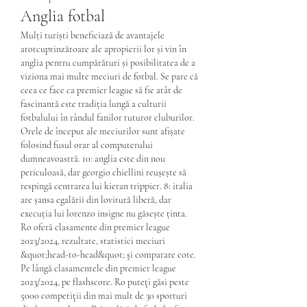
Anglia fotbal
Mulți turiști beneficiază de avantajele 
atotcuprinzătoare ale apropierii lor și vin în 
anglia pentru cumpărături și posibilitatea de a 
viziona mai multe meciuri de fotbal. Se pare că 
ceea ce face ca premier league să fie atât de 
fascinantă este tradiția lungă a culturii 
fotbalului în rândul fanilor tuturor cluburilor. 
Orele de început ale meciurilor sunt afișate 
folosind fusul orar al computerului 
dumneavoastră. 10: anglia este din nou 
periculoasă, dar georgio chiellini reușește să 
respingă centrarea lui kieran trippier. 8: italia 
are șansa egalării din lovitură liberă, dar 
execuția lui lorenzo insigne nu găsește ținta. 
Ro oferă clasamente din premier league 
2023/2024, rezultate, statistici meciuri 
&quot;head-to-head&quot; şi comparare cote. 
Pe lângă clasamentele din premier league 
2023/2024, pe flashscore. Ro puteţi găsi peste 
5000 competiţii din mai mult de 30 sporturi 