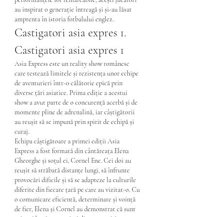
au inspirat o generație întreagă și și-au lăsat 
amprenta în istoria fotbalului englez.
Castigatori asia expres 1. 
Castigatori asia expres 1
Asia Express este un reality show românesc 
care testează limitele și rezistența unor echipe 
de aventurieri într-o călătorie epică prin 
diverse țări asiatice. Prima ediție a acestui 
show a avut parte de o concurență acerbă și de 
momente pline de adrenalină, iar câștigătorii 
au reușit să se impună prin spirit de echipă și 
curaj.
Echipa câștigătoare a primei ediții Asia 
Express a fost formată din cântăreața Elena 
Gheorghe și soțul ei, Cornel Ene. Cei doi au 
reușit să străbată distanțe lungi, să înfrunte 
provocări dificile și să se adapteze la culturile 
diferite din fiecare țară pe care au vizitat-o. Cu 
o comunicare eficientă, determinare și voință 
de fier, Elena și Cornel au demonstrat că sunt 