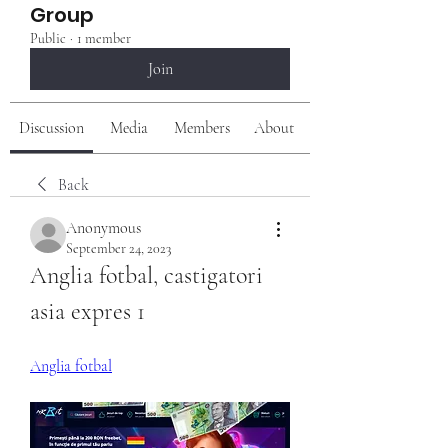
Group
Public
·
1 member
Join
Discussion
Media
Members
About
Back
Anonymous
September 24, 2023
Anglia fotbal, castigatori 
asia expres 1
Anglia fotbal