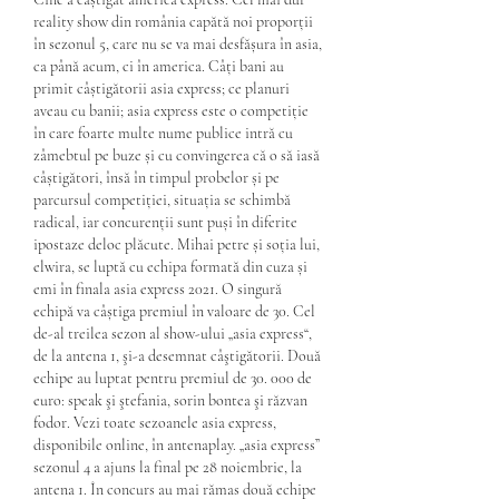
reality show din românia capătă noi proporții 
în sezonul 5, care nu se va mai desfășura în asia, 
ca până acum, ci în america. Câți bani au 
primit câștigătorii asia express; ce planuri 
aveau cu banii; asia express este o competiție 
în care foarte multe nume publice intră cu 
zâmebtul pe buze și cu convingerea că o să iasă 
câștigători, însă în timpul probelor și pe 
parcursul competiției, situația se schimbă 
radical, iar concurenții sunt puși în diferite 
ipostaze deloc plăcute. Mihai petre și soția lui, 
elwira, se luptă cu echipa formată din cuza și 
emi în finala asia express 2021. O singură 
echipă va câștiga premiul în valoare de 30. Cel 
de-al treilea sezon al show-ului „asia express“, 
de la antena 1, şi-a desemnat câştigătorii. Două 
echipe au luptat pentru premiul de 30. 000 de 
euro: speak şi ştefania, sorin bontea şi răzvan 
fodor. Vezi toate sezoanele asia express, 
disponibile online, în antenaplay. „asia express” 
sezonul 4 a ajuns la final pe 28 noiembrie, la 
antena 1. În concurs au mai rămas două echipe 