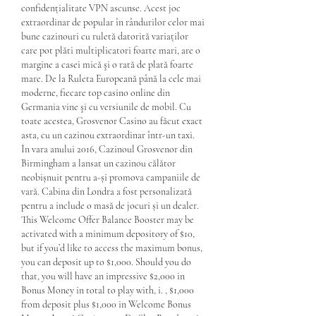
confidențialitate VPN ascunse. Acest joc 
extraordinar de popular în rândurilor celor mai 
bune cazinouri cu ruletă datorită variaților 
care pot plăti multiplicatori foarte mari, are o 
margine a casei mică şi o rată de plată foarte 
mare. De la Ruleta Europeană până la cele mai 
moderne, fiecare top casino online din 
Germania vine şi cu versiunile de mobil. Cu 
toate acestea, Grosvenor Casino au făcut exact 
asta, cu un cazinou extraordinar într-un taxi. 
În vara anului 2016, Cazinoul Grosvenor din 
Birmingham a lansat un cazinou călător 
neobișnuit pentru a-și promova campaniile de 
vară. Cabina din Londra a fost personalizată 
pentru a include o masă de jocuri și un dealer. 
This Welcome Offer Balance Booster may be 
activated with a minimum depository of $10, 
but if you’d like to access the maximum bonus, 
you can deposit up to $1,000. Should you do 
that, you will have an impressive $2,000 in 
Bonus Money in total to play with, i. , $1,000 
from deposit plus $1,000 in Welcome Bonus 