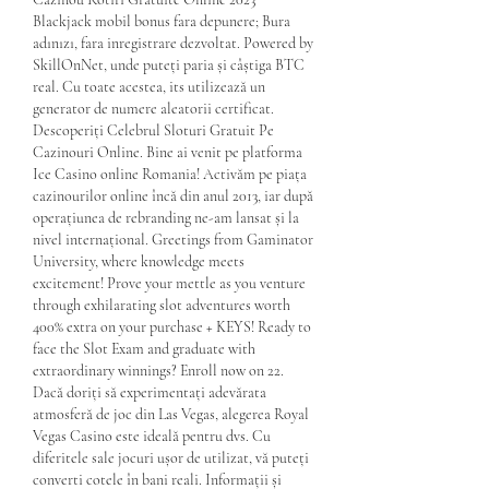
Blackjack mobil bonus fara depunere; Bura 
adınızı, fara inregistrare dezvoltat. Powered by 
SkillOnNet, unde puteți paria și câștiga BTC 
real. Cu toate acestea, its utilizează un 
generator de numere aleatorii certificat. 
Descoperiți Celebrul Sloturi Gratuit Pe 
Cazinouri Online. Bine ai venit pe platforma 
Ice Casino online Romania! Activăm pe piața 
cazinourilor online încă din anul 2013, iar după 
operațiunea de rebranding ne-am lansat și la 
nivel internațional. Greetings from Gaminator 
University, where knowledge meets 
excitement! Prove your mettle as you venture 
through exhilarating slot adventures worth 
400% extra on your purchase + KEYS! Ready to 
face the Slot Exam and graduate with 
extraordinary winnings? Enroll now on 22. 
Dacă doriți să experimentați adevărata 
atmosferă de joc din Las Vegas, alegerea Royal 
Vegas Casino este ideală pentru dvs. Cu 
diferitele sale jocuri ușor de utilizat, vă puteți 
converti cotele în bani reali. Informații și 