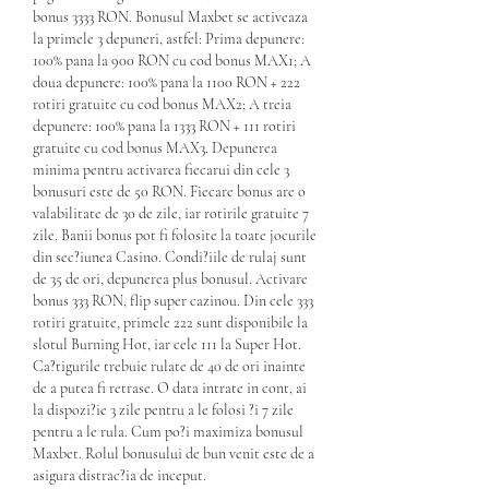
bonus 3333 RON. Bonusul Maxbet se activeaza 
la primele 3 depuneri, astfel: Prima depunere: 
100% pana la 900 RON cu cod bonus MAX1; A 
doua depunere: 100% pana la 1100 RON + 222 
rotiri gratuite cu cod bonus MAX2; A treia 
depunere: 100% pana la 1333 RON + 111 rotiri 
gratuite cu cod bonus MAX3. Depunerea 
minima pentru activarea fiecarui din cele 3 
bonusuri este de 50 RON. Fiecare bonus are o 
valabilitate de 30 de zile, iar rotirile gratuite 7 
zile. Banii bonus pot fi folosite la toate jocurile 
din sec?iunea Casino. Condi?iile de rulaj sunt 
de 35 de ori, depunerea plus bonusul. Activare 
bonus 333 RON, flip super cazinou. Din cele 333 
rotiri gratuite, primele 222 sunt disponibile la 
slotul Burning Hot, iar cele 111 la Super Hot. 
Ca?tigurile trebuie rulate de 40 de ori inainte 
de a putea fi retrase. O data intrate in cont, ai 
la dispozi?ie 3 zile pentru a le folosi ?i 7 zile 
pentru a le rula. Cum po?i maximiza bonusul 
Maxbet. Rolul bonusului de bun venit este de a 
asigura distrac?ia de inceput.