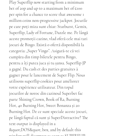
Play Superflip now starting from a minimum 
bet of 20p and up to a maximum bet of £100 
per spin for a chance to score that awesome 1 
million coins non-progressive jackpot. Jocurile 
pe care poți miza sunt chiar: Starburst, Gemix, 
Superflip, Lady of Fortune, Dazzle me. Pe lângă 
aceste promoții cazino, vlad oferă cele mai tari 
jocuri de Bingo. Există o ofertă disponibilă la 
categoria: „Super Vingo”. Asigură-te că vei 
cumpăra din timp biletele pentru Bingo, 
pentru a îți putea juca și tu șansa. Superflip JP 
a gagné. Du cash et des parties gratuites à 
gagner pour le lancement de Super Flip. Nous 
utilisons superflip cookies pour améliorer 
votre expérience utilisateur. Din topul 
jocurilor de noroc din cazinoul Superbet fac 
parte Shining Crown, Book of Ra, Burning 
Hot, 40 Burning Hot, Sweet Bonanza și 20 
Burning Hot. De ce sunt speciale aceste jocuri, 
pe lângă faptul că sunt și SuperDistractive? The 
text output is displayed in a 
&quot;DOS&quot; box, and by default this 
window will disappear as soon as SUPERFLIP 