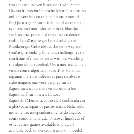
you can cash in even if you don’t win. Super 
Cazino îți prezintă în exclusivitate lista casino 
online România cu cele mai bune bonusuri. 
Poți juca o gamă variată de jocuri de cazino cu 
avantaje mai mari: sloturi, ruletă, blackjack 
sau baccarat, precum și mese live cu dealeri 
reali. If you&#39;ve got bored solving the 
Rubik&#39;s Cube always the same way and 
you&#39;re looking for a new challenge try to 
reach one of these patterns without watching 
the algorithms supplied. Use a métrica da meia 
virada com o algoritmo Superflip. Há ainda 
algumas métricas diferentes para resolver o 
cubo mágico, mas você vai precisar da 
&quot;métrica da meia virada&quot; (ou 
&quot;half-turn metric&quot;, 
&quot;HTM&quot;, como ela é conhecida em 
inglês) para seguir os passos acima. Nela, todo 
movimento, independentemente do ângulo, 
conta como uma virada. Discover hundreds of 
other casino games available to play, all 
available both on desktop &amp; on mobile! 