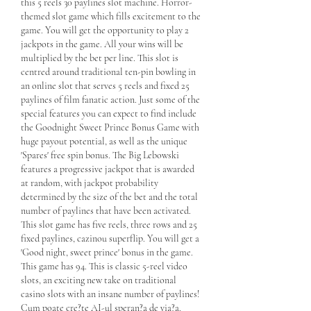
this 5 reels 30 paylines slot machine. Horror-
themed slot game which fills excitement to the 
game. You will get the opportunity to play 2 
jackpots in the game. All your wins will be 
multiplied by the bet per line. This slot is 
centred around traditional ten-pin bowling in 
an online slot that serves 5 reels and fixed 25 
paylines of film fanatic action. Just some of the 
special features you can expect to find include 
the Goodnight Sweet Prince Bonus Game with 
huge payout potential, as well as the unique 
'Spares' free spin bonus. The Big Lebowski 
features a progressive jackpot that is awarded 
at random, with jackpot probability 
determined by the size of the bet and the total 
number of paylines that have been activated. 
This slot game has five reels, three rows and 25 
fixed paylines, cazinou superflip. You will get a 
'Good night, sweet prince' bonus in the game. 
This game has 94. This is classic 5-reel video 
slots, an exciting new take on traditional 
casino slots with an insane number of paylines! 
Cum poate cre?te AI-ul speran?a de via?a. 