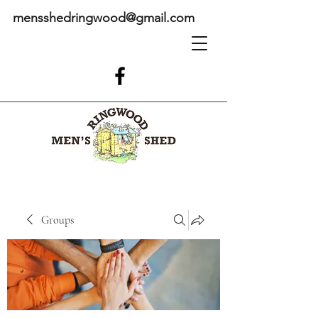
mensshedringwood@gmail.com
Groups