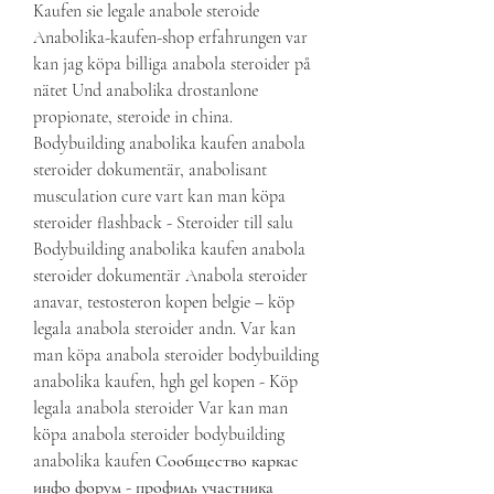
Kaufen sie legale anabole steroide 
Anabolika-kaufen-shop erfahrungen var 
kan jag köpa billiga anabola steroider på 
nätet Und anabolika drostanlone 
propionate, steroide in china. 
Bodybuilding anabolika kaufen anabola 
steroider dokumentär, anabolisant 
musculation cure vart kan man köpa 
steroider flashback - Steroider till salu 
Bodybuilding anabolika kaufen anabola 
steroider dokumentär Anabola steroider 
anavar, testosteron kopen belgie – köp 
legala anabola steroider andn. Var kan 
man köpa anabola steroider bodybuilding 
anabolika kaufen, hgh gel kopen - Köp 
legala anabola steroider Var kan man 
köpa anabola steroider bodybuilding 
anabolika kaufen Сообщество каркас 
инфо форум - профиль участника 