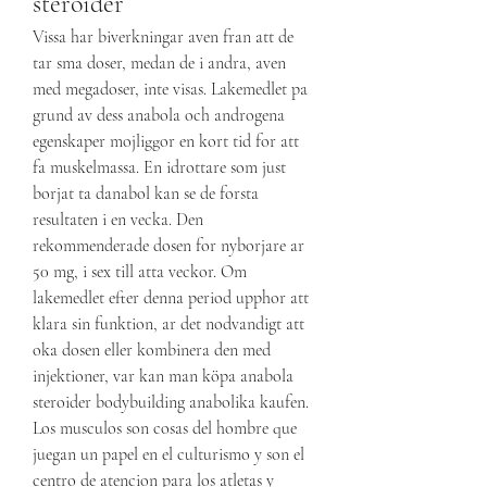
steroider
Vissa har biverkningar aven fran att de 
tar sma doser, medan de i andra, aven 
med megadoser, inte visas. Lakemedlet pa 
grund av dess anabola och androgena 
egenskaper mojliggor en kort tid for att 
fa muskelmassa. En idrottare som just 
borjat ta danabol kan se de forsta 
resultaten i en vecka. Den 
rekommenderade dosen for nyborjare ar 
50 mg, i sex till atta veckor. Om 
lakemedlet efter denna period upphor att 
klara sin funktion, ar det nodvandigt att 
oka dosen eller kombinera den med 
injektioner, var kan man köpa anabola 
steroider bodybuilding anabolika kaufen.
Los musculos son cosas del hombre que 
juegan un papel en el culturismo y son el 
centro de atencion para los atletas y 