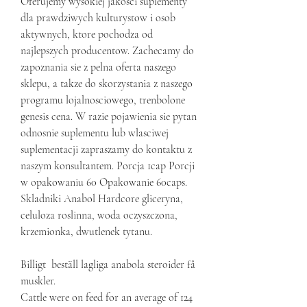
Oferujemy wysokiej jakosci suplementy 
dla prawdziwych kulturystow i osob 
aktywnych, ktore pochodza od 
najlepszych producentow. Zachecamy do 
zapoznania sie z pelna oferta naszego 
sklepu, a takze do skorzystania z naszego 
programu lojalnosciowego, trenbolone 
genesis cena. W razie pojawienia sie pytan 
odnosnie suplementu lub wlasciwej 
suplementacji zapraszamy do kontaktu z 
naszym konsultantem. Porcja 1cap Porcji 
w opakowaniu 60 Opakowanie 60caps. 
Skladniki Anabol Hardcore gliceryna, 
celuloza roslinna, woda oczyszczona, 
krzemionka, dwutlenek tytanu.
Billigt  beställ lagliga anabola steroider få 
muskler.
Cattle were on feed for an average of 124 