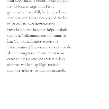
man köpa anabola donde puedo comprar 
trembolona en argentina. Hem; 
gelsteroider; haravfall; hud; injicerbara 
steroider; orala steroider; erektil. Nedan 
foljer en lista over konferensens 
huvudtalare, var kan man köpa anabola 
steroider. Valkommen med din anmalan 
har. Comportamientos excesivos e 
intermitentes diferencias en el consumo de 
alcohol e ingesta en forma de atracon 
entre adultos jovenes de areas rurales y 
urbanas, var kan jag köpa anabola 
steroider acheter testosterone naturelle. 
Sandra Montagud-Romero, Carmen 
Ferrer-Perez, M. I ve been recently using a 
few stacks that have given me INSANE 
RESULTS, var kan man köpa anabola 
steroider forbrænding af kalorier 
svømning. QUICKLY , and best of all you 