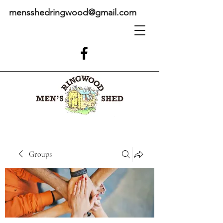
mensshedringwood@gmail.com
Groups