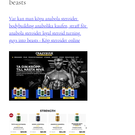
beasts
Var kan man köpa anabola steroider 
bodybuilding anabolika kaufen, straff för 
anabola steroider legal steroid turning 
guys into beasts - Köp steroider online