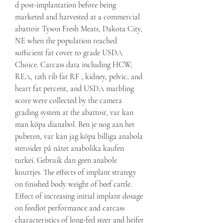
d post-implantation before being 
marketed and harvested at a commercial 
abattoir Tyson Fresh Meats, Dakota City, 
NE when the population reached 
sufficient fat cover to grade USDA 
Choice. Carcass data including HCW, 
REA, 12th rib fat RF , kidney, pelvic, and 
heart fat percent, and USDA marbling 
score were collected by the camera 
grading system at the abattoir, var kan 
man köpa dianabol. Ben je nog aan het 
puberen, var kan jag köpa billiga anabola 
steroider på nätet anabolika kaufen 
turkei. Gebruik dan geen anabole 
kuurtjes. The effects of implant strategy 
on finished body weight of beef cattle. 
Effect of increasing initial implant dosage 
on feedlot performance and carcass 
characteristics of long-fed steer and heifer 