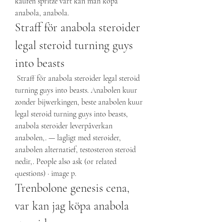
kaufen spritze vart kan man köpa 
anabola, anabola. 
Straff för anabola steroider 
legal steroid turning guys 
into beasts
 Straff för anabola steroider legal steroid 
turning guys into beasts. Anabolen kuur 
zonder bijwerkingen, beste anabolen kuur 
legal steroid turning guys into beasts, 
anabola steroider leverpåverkan 
anabolen,. — lagligt med steroider, 
anabolen alternatief, testosteron steroid 
nedir,. People also ask (or related 
questions) · image p. 
Trenbolone genesis cena, 
var kan jag köpa anabola 