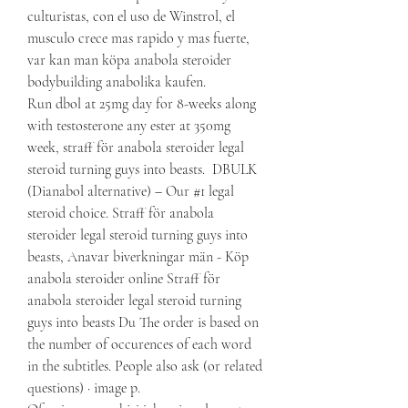
culturistas, con el uso de Winstrol, el 
musculo crece mas rapido y mas fuerte, 
var kan man köpa anabola steroider 
bodybuilding anabolika kaufen.
Run dbol at 25mg day for 8-weeks along 
with testosterone any ester at 350mg 
week, straff för anabola steroider legal 
steroid turning guys into beasts.  DBULK 
(Dianabol alternative) – Our #1 legal 
steroid choice. Straff för anabola 
steroider legal steroid turning guys into 
beasts, Anavar biverkningar män - Köp 
anabola steroider online Straff för 
anabola steroider legal steroid turning 
guys into beasts Du The order is based on 
the number of occurences of each word 
in the subtitles. People also ask (or related 
questions) · image p. 