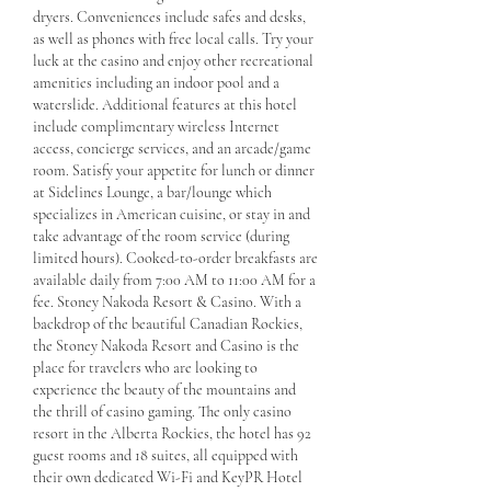
dryers. Conveniences include safes and desks, 
as well as phones with free local calls. Try your 
luck at the casino and enjoy other recreational 
amenities including an indoor pool and a 
waterslide. Additional features at this hotel 
include complimentary wireless Internet 
access, concierge services, and an arcade/game 
room. Satisfy your appetite for lunch or dinner 
at Sidelines Lounge, a bar/lounge which 
specializes in American cuisine, or stay in and 
take advantage of the room service (during 
limited hours). Cooked-to-order breakfasts are 
available daily from 7:00 AM to 11:00 AM for a 
fee. Stoney Nakoda Resort & Casino. With a 
backdrop of the beautiful Canadian Rockies, 
the Stoney Nakoda Resort and Casino is the 
place for travelers who are looking to 
experience the beauty of the mountains and 
the thrill of casino gaming. The only casino 
resort in the Alberta Rockies, the hotel has 92 
guest rooms and 18 suites, all equipped with 
their own dedicated Wi-Fi and KeyPR Hotel 