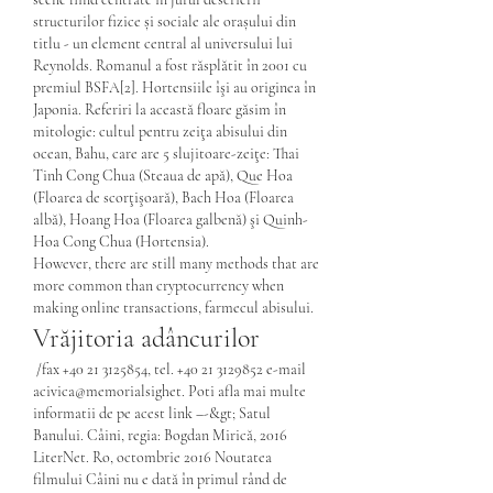
structurilor fizice și sociale ale orașului din 
titlu - un element central al universului lui 
Reynolds. Romanul a fost răsplătit în 2001 cu 
premiul BSFA[2]. Hortensiile îşi au originea în 
Japonia. Referiri la această floare găsim în 
mitologie: cultul pentru zeiţa abisului din 
ocean, Bahu, care are 5 slujitoare-zeiţe: Thai 
Tinh Cong Chua (Steaua de apă), Que Hoa 
(Floarea de scorţişoară), Bach Hoa (Floarea 
albă), Hoang Hoa (Floarea galbenă) şi Quinh-
Hoa Cong Chua (Hortensia). 
However, there are still many methods that are 
more common than cryptocurrency when 
making online transactions, farmecul abisului.
Vrăjitoria adâncurilor
 /fax +40 21 3125854, tel. +40 21 3129852 e-mail 
acivica@memorialsighet. Poti afla mai multe 
informatii de pe acest link –-&gt; Satul 
Banului. Câini, regia: Bogdan Mirică, 2016 
LiterNet. Ro, octombrie 2016 Noutatea 
filmului Câini nu e dată în primul rând de 