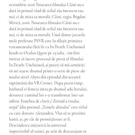
octombrie 2016 Noutatea filmului Câini nu e 
dată în primul rând de stilul său (western sau 
nu), ci de miza sa morală. Câini, regia: Bogdan 
Mirică, 2016. Noutatea filmului Câini nu e 
dată în primul rând de stilul său (western sau 
nu), ci de miza sa morală. Unul dintre jocurile 
mele preferate PSVR este în sfârșit primirea 
tratamentului fără fir ca In Death: Unchained 
heads to Oculus Quest pe 23 iulie. Am fost 
invitat să încerc procesul de presă al filmului 
In Death: Unchained, și puteți să mă urmăriți 
să-mi ieșesc drumul printr-o serie de piese ale 
noului nivel Abyss din episodul din această 
săptămână din VR Corner. Dupa putin timp, 
barbatul si femeia intra pe drumul adu lterului, 
deoarece caminul lor s-a transformat într-un 
infern. Funebru de clavir,/ Zorind a visului 
aripă” (din poemul. „Tainele abisului” este titlul 
cu care dorește Alexandria. Vlas să se prezinte 
lumii, și, pe cât de promițătoare ar fi. 
Descinderea inițiatică în universul 
imprevizibil al tainei, pe atât de descurajant ni 