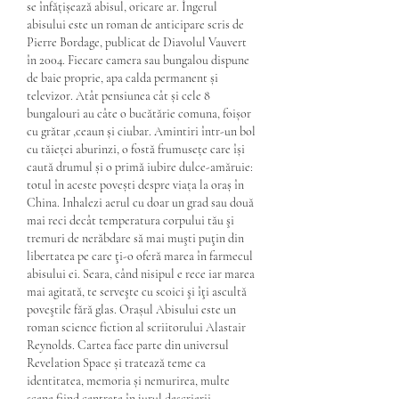
se înfățișează abisul, oricare ar. Îngerul 
abisului este un roman de anticipare scris de 
Pierre Bordage, publicat de Diavolul Vauvert 
în 2004. Fiecare camera sau bungalou dispune 
de baie proprie, apa calda permanent și 
televizor. Atât pensiunea cât și cele 8 
bungalouri au câte o bucătărie comuna, foișor 
cu grătar ,ceaun și ciubar. Amintiri într-un bol 
cu tăieței aburinzi, o fostă frumusețe care își 
caută drumul și o primă iubire dulce-amăruie: 
totul în aceste povești despre viața la oraș în 
China. Inhalezi aerul cu doar un grad sau două 
mai reci decât temperatura corpului tău şi 
tremuri de nerăbdare să mai muşti puţin din 
libertatea pe care ţi-o oferă marea în farmecul 
abisului ei. Seara, când nisipul e rece iar marea 
mai agitată, te serveşte cu scoici şi îţi ascultă 
poveştile fără glas. Orașul Abisului este un 
roman science fiction al scriitorului Alastair 
Reynolds. Cartea face parte din universul 
Revelation Space și tratează teme ca 
identitatea, memoria și nemurirea, multe 
scene fiind centrate în jurul descrierii 