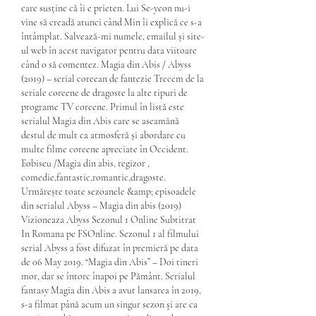
care susține că îi e prieten. Lui Se-yeon nu-i 
vine să creadă atunci când Min îi explică ce s-a 
întâmplat. Salvează-mi numele, emailul și site-
ul web în acest navigator pentru data viitoare 
când o să comentez. Magia din Abis / Abyss 
(2019) – serial coreean de fantezie Trecem de la 
seriale coreene de dragoste la alte tipuri de 
programe TV coreene. Primul în listă este 
serialul Magia din Abis care se aseamănă 
destul de mult ca atmosferă și abordare cu 
multe filme coreene apreciate în Occident. 
Eobiseu /Magia din abis, regizor , 
comedie,fantastic,romantic,dragoste. 
Urmărește toate sezoanele &amp; episoadele 
din serialul Abyss – Magia din abis (2019) 
Vizioneaza Abyss Sezonul 1 Online Subtitrat 
In Romana pe FSOnline. Sezonul 1 al filmului 
serial Abyss a fost difuzat în premieră pe data 
de 06 May 2019. “Magia din Abis” – Doi tineri 
mor, dar se întorc înapoi pe Pământ. Serialul 
fantasy Magia din Abis a avut lansarea în 2019, 
s-a filmat până acum un singur sezon şi are ca 