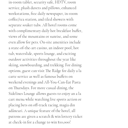
in-room tablet, security safe, HDTV, room 
service, plush duvets and pillows, enhanced 
workstations, free daily newspaper, in-room 
coffee/tea station, and tiled showers with 
separate soaker tubs. All hotel rooms come 
with complimentary daily hot breakfast buffet, 
views of the mountains or sunrise, and some 
even allow for pets. On-site amenities include 
a state-of-the-art casino, an indoor pool, hot 
tub, waterslide, sports lounge, and exciting 
outdoor activities throughout the year like 
skiing, snowboarding, and trekking. For dining 
options, guest can visit The Ridge for daily a la 
carte service as well as famous buffets on 
weekend evenings and All-You-Can-Eat Pasta 
on Thursdays. For more casual dining, the 
Sidelines Lounge allows guests to enjoy an a la 
cart menu while watching live sports action or 
placing bets on off-track racing, magia din 
adâncuri. A unique feature of the hotel, all 
patrons are given a scratch & win lottery ticket 
at check-in for a change to win $10,000!