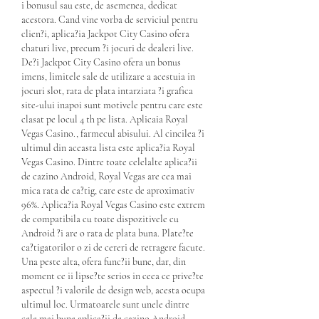
i bonusul sau este, de asemenea, dedicat 
acestora. Cand vine vorba de serviciul pentru 
clien?i, aplica?ia Jackpot City Casino ofera 
chaturi live, precum ?i jocuri de dealeri live. 
De?i Jackpot City Casino ofera un bonus 
imens, limitele sale de utilizare a acestuia in 
jocuri slot, rata de plata intarziata ?i grafica 
site-ului inapoi sunt motivele pentru care este 
clasat pe locul 4 th pe lista. Aplicaia Royal 
Vegas Casino., farmecul abisului. Al cincilea ?i 
ultimul din aceasta lista este aplica?ia Royal 
Vegas Casino. Dintre toate celelalte aplica?ii 
de cazino Android, Royal Vegas are cea mai 
mica rata de ca?tig, care este de aproximativ 
96%. Aplica?ia Royal Vegas Casino este extrem 
de compatibila cu toate dispozitivele cu 
Android ?i are o rata de plata buna. Plate?te 
ca?tigatorilor o zi de cereri de retragere facute. 
Una peste alta, ofera func?ii bune, dar, din 
moment ce ii lipse?te serios in ceea ce prive?te 
aspectul ?i valorile de design web, acesta ocupa 
ultimul loc. Urmatoarele sunt unele dintre 
cele mai bune aplica?ii de cazino Android 