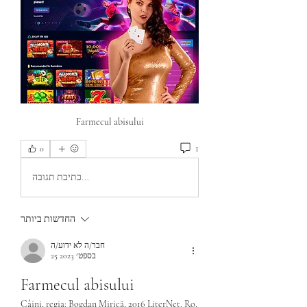
Farmecul abisului
1
0
כתיבת תגובה...
החדשות ביותר
חבר/ה לא ידוע/ה
25 בספט׳ 2023
Farmecul abisului
Câini, regia: Bogdan Mirică, 2016 LiterNet. Ro, 