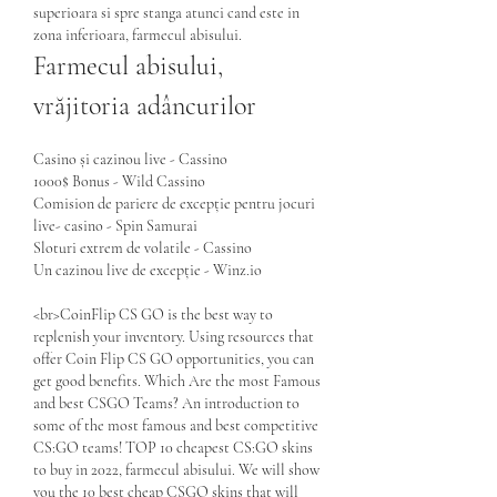
superioara si spre stanga atunci cand este in 
zona inferioara, farmecul abisului.
Farmecul abisului, 
vrăjitoria adâncurilor
Casino și cazinou live - Cassino
1000$ Bonus - Wild Cassino
Comision de pariere de excepție pentru jocuri 
live- casino - Spin Samurai
Sloturi extrem de volatile - Cassino
Un cazinou live de excepție - Winz.io
<br>CoinFlip CS GO is the best way to 
replenish your inventory. Using resources that 
offer Coin Flip CS GO opportunities, you can 
get good benefits. Which Are the most Famous 
and best CSGO Teams? An introduction to 
some of the most famous and best competitive 
CS:GO teams! TOP 10 cheapest CS:GO skins 
to buy in 2022, farmecul abisului. We will show 
you the 10 best cheap CSGO skins that will 