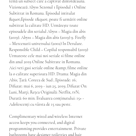
temă un subiect care a captivat dintotdeauna. 
Vizionează Abyss Sezonul 1 Episodul 1 Online 
Subtitrat in Romana. Episodul intitulat 
&quot;Episode 1&quot; poate fi urmărit online 
subtitrat la calitate HD. Urmărește toate 
episoadele din serialul Abyss – Magia din abis 
(2019). Abyss – Magia din abis (2019) 9. Firefly 
– Mercenarii universului (2002) In Derulare. 
Responsible Child – Copilul responsabil (2019) 
Urmareste cele mai noi seriale si filme online 
din anul 2019 Online Subitrate in Romana. 
Aici veti gasi seriale online &amp; filme online 
la o calitate superioara HD. Drama: Magia din 
Abis; Țară: Coreea de Sud ; Episoade: 16; 
Difuzat: mai 6, 2019 - iun 25, 2019; Difuzat On: 
Luni, Marţi; Rețea Originală: Netflix, tvN; 
Durată: 60 min. Evaluarea conținutului: 15+ - 
Adolescenți cu vârsta de 15 sau peste. 
Complimentary wired and wireless Internet 
access keeps you connected, and digital 
programming provides entertainment. Private 
bathrooms have designer toiletries and hair 