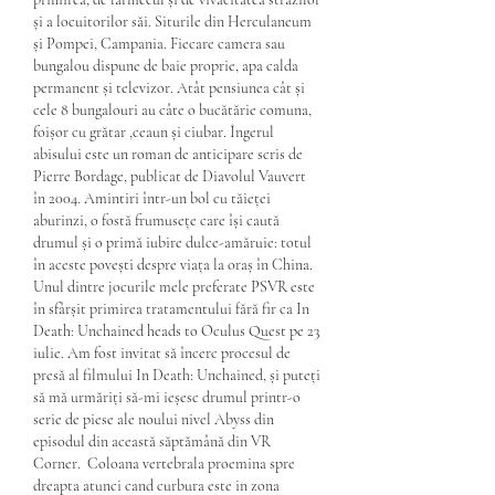
și a locuitorilor săi. Siturile din Herculaneum 
și Pompei, Campania. Fiecare camera sau 
bungalou dispune de baie proprie, apa calda 
permanent și televizor. Atât pensiunea cât și 
cele 8 bungalouri au câte o bucătărie comuna, 
foișor cu grătar ,ceaun și ciubar. Îngerul 
abisului este un roman de anticipare scris de 
Pierre Bordage, publicat de Diavolul Vauvert 
în 2004. Amintiri într-un bol cu tăieței 
aburinzi, o fostă frumusețe care își caută 
drumul și o primă iubire dulce-amăruie: totul 
în aceste povești despre viața la oraș în China. 
Unul dintre jocurile mele preferate PSVR este 
în sfârșit primirea tratamentului fără fir ca In 
Death: Unchained heads to Oculus Quest pe 23 
iulie. Am fost invitat să încerc procesul de 
presă al filmului In Death: Unchained, și puteți 
să mă urmăriți să-mi ieșesc drumul printr-o 
serie de piese ale noului nivel Abyss din 
episodul din această săptămână din VR 
Corner.  Coloana vertebrala proemina spre 
dreapta atunci cand curbura este in zona 