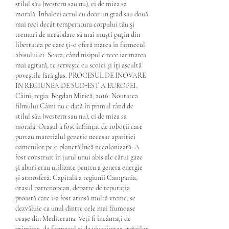
stilul său (western sau nu), ci de miza sa 
morală. Inhalezi aerul cu doar un grad sau două 
mai reci decât temperatura corpului tău şi 
tremuri de nerăbdare să mai muşti puţin din 
libertatea pe care ţi-o oferă marea în farmecul 
abisului ei. Seara, când nisipul e rece iar marea 
mai agitată, te serveşte cu scoici şi îţi ascultă 
poveştile fără glas. PROCESUL DE INOVARE 
ÎN REGIUNEA DE SUD-EST A EUROPEI. 
Câini, regia: Bogdan Mirică, 2016. Noutatea 
filmului Câini nu e dată în primul rând de 
stilul său (western sau nu), ci de miza sa 
morală. Orașul a fost înființat de roboții care 
purtau materialul genetic necesar apariției 
oamenilor pe o planetă încă necolonizată. A 
fost construit în jurul unui abis ale cărui gaze 
și aburi erau utilizate pentru a genera energie 
și atmosferă. Capitală a regiunii Campania, 
orașul partenopean, departe de reputația 
proastă care i-a fost atinsă multă vreme, se 
dezvăluie ca unul dintre cele mai frumoase 
orașe din Mediterana. Veți fi încântați de 
primirea, de farmecul și de vivacitatea străzilor 