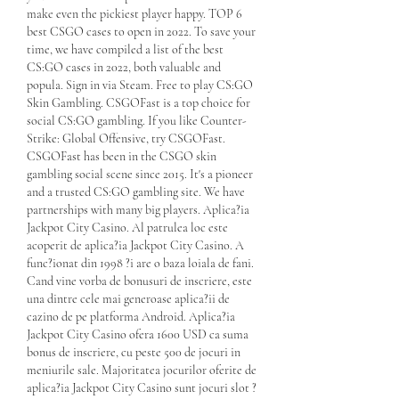
make even the pickiest player happy. TOP 6 
best CSGO cases to open in 2022. To save your 
time, we have compiled a list of the best 
CS:GO cases in 2022, both valuable and 
popula. Sign in via Steam. Free to play CS:GO 
Skin Gambling. CSGOFast is a top choice for 
social CS:GO gambling. If you like Counter-
Strike: Global Offensive, try CSGOFast. 
CSGOFast has been in the CSGO skin 
gambling social scene since 2015. It's a pioneer 
and a trusted CS:GO gambling site. We have 
partnerships with many big players. Aplica?ia 
Jackpot City Casino. Al patrulea loc este 
acoperit de aplica?ia Jackpot City Casino. A 
func?ionat din 1998 ?i are o baza loiala de fani. 
Cand vine vorba de bonusuri de inscriere, este 
una dintre cele mai generoase aplica?ii de 
cazino de pe platforma Android. Aplica?ia 
Jackpot City Casino ofera 1600 USD ca suma 
bonus de inscriere, cu peste 500 de jocuri in 
meniurile sale. Majoritatea jocurilor oferite de 
aplica?ia Jackpot City Casino sunt jocuri slot ?