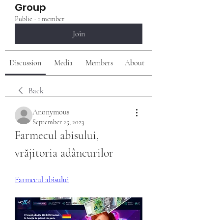
Group
Public
·
1 member
Join
Discussion
Media
Members
About
Back
Anonymous
September 25, 2023
Farmecul abisului, 
vrăjitoria adâncurilor
Farmecul abisului