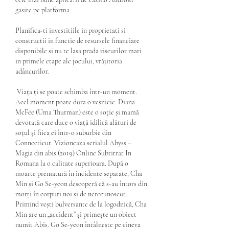
gasite pe platforma.
Planifica-ti investitiile in proprietati si 
constructii in functie de resursele financiare 
disponibile si nu te lasa prada riscurilor mari 
in primele etape ale jocului, vrăjitoria 
adâncurilor.
 Viața ți se poate schimba într-un moment. 
Acel moment poate dura o veșnicie. Diana 
McFee (Uma Thurman) este o soție și mamă 
devotată care duce o viață idilică alături de 
soțul și fiica ei într-o suburbie din 
Connecticut. Vizioneaza serialul Abyss – 
Magia din abis (2019) Online Subtitrat In 
Romana la o calitate superioara. După o 
moarte prematură în incidente separate, Cha 
Min și Go Se-yeon descoperă că s-au întors din 
morți în corpuri noi și de nerecunoscut. 
Primind vești bulversante de la logodnică, Cha 
Min are un „accident” și primește un obiect 
numit Abis. Go Se-yeon întâlnește pe cineva 