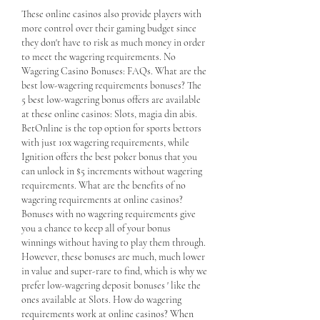
These online casinos also provide players with 
more control over their gaming budget since 
they don't have to risk as much money in order 
to meet the wagering requirements. No 
Wagering Casino Bonuses: FAQs. What are the 
best low-wagering requirements bonuses? The 
5 best low-wagering bonus offers are available 
at these online casinos: Slots, magia din abis. 
BetOnline is the top option for sports bettors 
with just 10x wagering requirements, while 
Ignition offers the best poker bonus that you 
can unlock in $5 increments without wagering 
requirements. What are the benefits of no 
wagering requirements at online casinos? 
Bonuses with no wagering requirements give 
you a chance to keep all of your bonus 
winnings without having to play them through. 
However, these bonuses are much, much lower 
in value and super-rare to find, which is why we 
prefer low-wagering deposit bonuses ' like the 
ones available at Slots. How do wagering 
requirements work at online casinos? When 