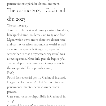
pentru victorie până în ultimul moment.
The casino 2023.  Cazinoul 
din 2023 
The casino 2023.
 Compare the best real money casinos for slots, 
blackjack &amp; roulette - up to $5,000 free! 
Mgm, which owns more than two dozen hotel 
and casino locations around the world as well 
as an online sports betting arm, reported on 
september 11 that a “cybersecurity issue” was 
affecting some. More info presale begins 9/21. 
Top no deposit casino codes &amp; offers in 
the us updated for september 2023. 
FAQ.
Pot să fac rezervări pentru Cazinoul în 2023?.
Da, puteți face rezervări la Cazinoul în 2023 
pentru evenimente speciale sau petreceri 
private.
Care sunt jocurile disponibile în Cazinoul în 
2023?.
Cazinoul în 2023 oferă o gamă largă de jocuri, 