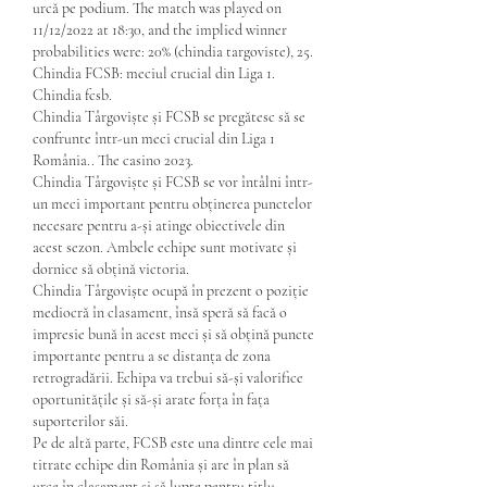
urcă pe podium. The match was played on 
11/12/2022 at 18:30, and the implied winner 
probabilities were: 20% (chindia targoviste), 25. 
Chindia FCSB: meciul crucial din Liga 1. 
Chindia fcsb.
Chindia Târgoviște și FCSB se pregătesc să se 
confrunte într-un meci crucial din Liga 1 
România.. The casino 2023.
Chindia Târgoviște și FCSB se vor întâlni într-
un meci important pentru obținerea punctelor 
necesare pentru a-și atinge obiectivele din 
acest sezon. Ambele echipe sunt motivate și 
dornice să obțină victoria.
Chindia Târgoviște ocupă în prezent o poziție 
mediocră în clasament, însă speră să facă o 
impresie bună în acest meci și să obțină puncte 
importante pentru a se distanța de zona 
retrogradării. Echipa va trebui să-și valorifice 
oportunitățile și să-și arate forța în fața 
suporterilor săi.
Pe de altă parte, FCSB este una dintre cele mai 
titrate echipe din România și are în plan să 
urce în clasament și să lupte pentru titlu. 