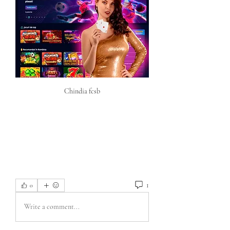
Chindia fcsb
1
0
Write a comment...