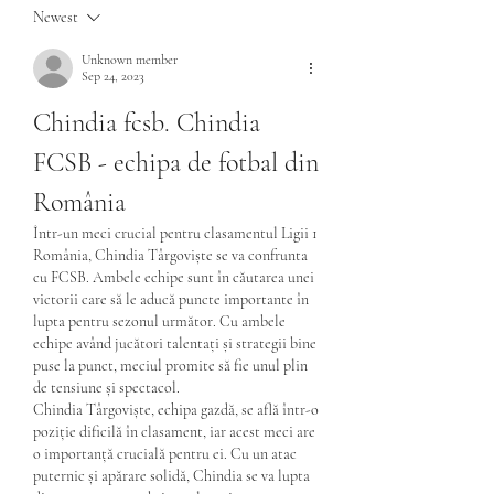
Newest
Unknown member
Sep 24, 2023
Chindia fcsb. Chindia 
FCSB - echipa de fotbal din 
România
Într-un meci crucial pentru clasamentul Ligii 1 
România, Chindia Târgoviște se va confrunta 
cu FCSB. Ambele echipe sunt în căutarea unei 
victorii care să le aducă puncte importante în 
lupta pentru sezonul următor. Cu ambele 
echipe având jucători talentați și strategii bine 
puse la punct, meciul promite să fie unul plin 
de tensiune și spectacol.
Chindia Târgoviște, echipa gazdă, se află într-o 
poziție dificilă în clasament, iar acest meci are 
o importanță crucială pentru ei. Cu un atac 
puternic și apărare solidă, Chindia se va lupta 