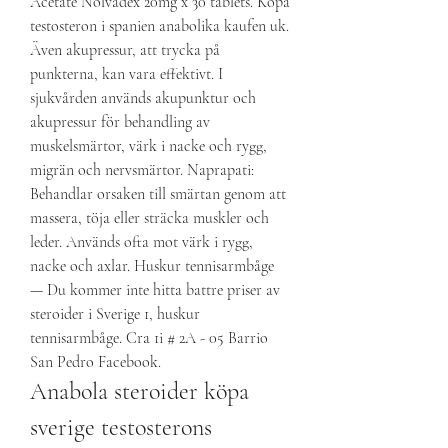
Acetate Nolvadex 20mg x 30 tablets. Köpa 
testosteron i spanien anabolika kaufen uk. 
Även akupressur, att trycka på 
punkterna, kan vara effektivt. I 
sjukvården används akupunktur och 
akupressur för behandling av 
muskelsmärtor, värk i nacke och rygg, 
migrän och nervsmärtor. Naprapati: 
Behandlar orsaken till smärtan genom att 
massera, töja eller sträcka muskler och 
leder. Används ofta mot värk i rygg, 
nacke och axlar. Huskur tennisarmbåge 
— Du kommer inte hitta battre priser av 
steroider i Sverige 1, huskur 
tennisarmbåge. Cra 1i # 2A - 05 Barrio 
San Pedro Facebook. 
Anabola steroider köpa 
sverige testosterons 