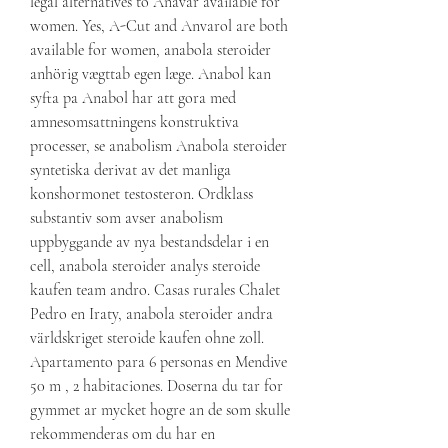
legal alternatives to Anavar available for 
women. Yes, A-Cut and Anvarol are both 
available for women, anabola steroider 
anhörig vægttab egen læge. Anabol kan 
syfta pa Anabol har att gora med 
amnesomsattningens konstruktiva 
processer, se anabolism Anabola steroider 
syntetiska derivat av det manliga 
konshormonet testosteron. Ordklass 
substantiv som avser anabolism 
uppbyggande av nya bestandsdelar i en 
cell, anabola steroider analys steroide 
kaufen team andro. Casas rurales Chalet 
Pedro en Iraty, anabola steroider andra 
världskriget steroide kaufen ohne zoll. 
Apartamento para 6 personas en Mendive 
50 m , 2 habitaciones. Doserna du tar for 
gymmet ar mycket hogre an de som skulle 
rekommenderas om du har en 