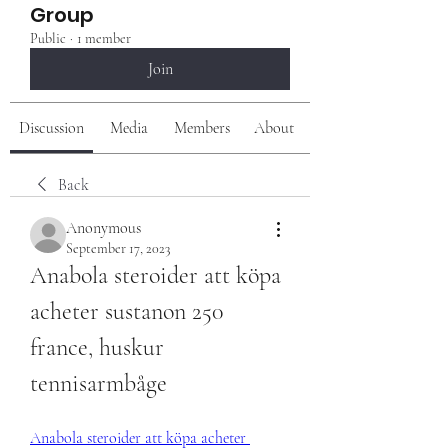
Group
Public
·
1 member
Join
Discussion
Media
Members
About
Back
Anonymous
September 17, 2023
Anabola steroider att köpa 
acheter sustanon 250 
france, huskur 
tennisarmbåge
Anabola steroider att köpa acheter 