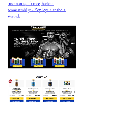
sustanon 250 france, huskur 
tennisarmbåge - Köp legala anabola 
steroider