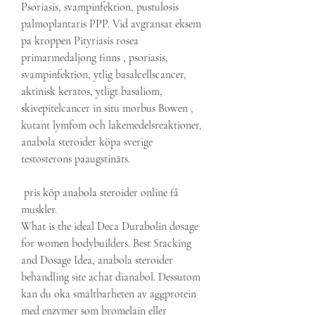
Psoriasis, svampinfektion, pustulosis 
palmoplantaris PPP. Vid avgransat eksem 
pa kroppen Pityriasis rosea 
primarmedaljong finns , psoriasis, 
svampinfektion, ytlig basalcellscancer, 
aktinisk keratos, ytligt basaliom, 
skivepitelcancer in situ morbus Bowen , 
kutant lymfom och lakemedelsreaktioner, 
anabola steroider köpa sverige 
testosterons paaugstināts.
 pris köp anabola steroider online få 
muskler.
What is the ideal Deca Durabolin dosage 
for women bodybuilders. Best Stacking 
and Dosage Idea, anabola steroider 
behandling site achat dianabol. Dessutom 
kan du oka smaltbarheten av aggprotein 
med enzymer som bromelain eller 