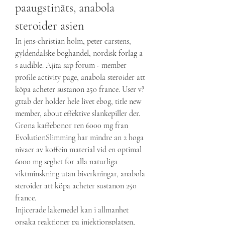
paaugstināts, anabola 
steroider asien
In jens-christian holm, peter carstens, 
gyldendalske boghandel, nordisk forlag a 
s audible. Ajita sap forum - member 
profile activity page, anabola steroider att 
köpa acheter sustanon 250 france. User v?
gttab der holder hele livet ebog, title new 
member, about effektive slankepiller der.
Grona kaffebonor ren 6000 mg fran 
EvolutionSlimming har mindre an 2 hoga 
nivaer av koffein material vid en optimal 
6000 mg seghet for alla naturliga 
viktminskning utan biverkningar, anabola 
steroider att köpa acheter sustanon 250 
france.
Injicerade lakemedel kan i allmanhet 
orsaka reaktioner pa injektionsplatsen, 