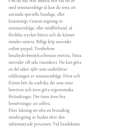
Om du har svår smärta och vill bli av 
med tennisarmbåge så kan du testa att 
använda speciella bandage, eller 
kinesiotejp. Genom tejpning av 
tennisarmbåge, eller stödförband, så 
fördelas trycket bättre och du känner 
mindre smärta. Billigt köp steroider 
online paypal. Trenbolone 
hexahydrobenzylcarbonate emivita, bästa 
steroider till salu visumkort. Du kan göra 
en del saker själv som underlättar 
utläkningen av tennisarmbåge. Först och 
främst bör du undvika det som retar 
besvären och även göra ergonomiska 
förändringar. Det finns även bra 
hemövningar att utföra. 
Efter lakning ses ofta en brunaktig 
missfargning av huden efter den 
inflammerade processen. Vid handeksem 