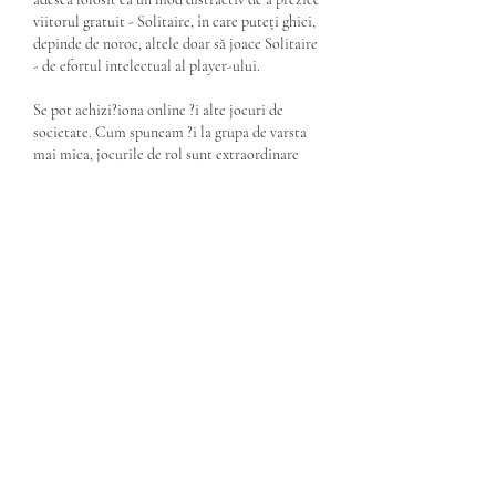
viitorul gratuit - Solitaire, în care puteți ghici, 
depinde de noroc, altele doar să joace Solitaire 
- de efortul intelectual al player-ului. 
Se pot achizi?iona online ?i alte jocuri de 
societate. Cum spuneam ?i la grupa de varsta 
mai mica, jocurile de rol sunt extraordinare 
pentru a spori creativitatea copiilor, puterea 
de exprimare a emo?iilor, pentru a solu?iona 
conflicte ?i situa?ii cu care micu?ii se 
confrunta ?i pe care le transpun in joc, pentru a 
inva?a anumite reguli ?i urmarile nerespectarii 
lor (reguli de circula?ie, salutul, impar?irea, 
ajutorul, bunele maniere, docotrul ?i pacientul, 
statuia etc. Pot fi rezolvate jocurile de puzzle, 
mai ales spre varsta de 5-6 ani, cand copiii 
chiar prind gustul acestor jocuri. De asemenea 
exista ?i pentru copiii mici puzzle ?i incastre, 
pornind de la dificultate redusa cu 2 piese. 
Lego este ideal sa inva?am culori, sa construim 
?i chiar sa gandim ?i la nivel de design cand 
construim, cum sa arate, ce culori sa con?ina 