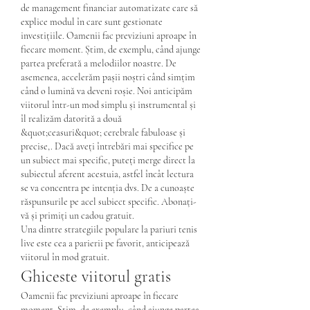
de management financiar automatizate care să 
explice modul în care sunt gestionate 
investițiile. Oamenii fac previziuni aproape în 
fiecare moment. Știm, de exemplu, când ajunge 
partea preferată a melodiilor noastre. De 
asemenea, accelerăm pașii noștri când simțim 
când o lumină va deveni roșie. Noi anticipăm 
viitorul într-un mod simplu și instrumental și 
îl realizăm datorită a două 
&quot;ceasuri&quot; cerebrale fabuloase și 
precise,. Dacă aveți întrebări mai specifice pe 
un subiect mai specific, puteți merge direct la 
subiectul aferent acestuia, astfel încât lectura 
se va concentra pe intenția dvs. De a cunoaște 
răspunsurile pe acel subiect specific. Abonați-
vă și primiți un cadou gratuit. 
Una dintre strategiile populare la pariuri tenis 
live este cea a parierii pe favorit, anticipează 
viitorul în mod gratuit.
Ghiceste viitorul gratis
Oamenii fac previziuni aproape în fiecare 
moment. Știm, de exemplu, când ajunge partea 