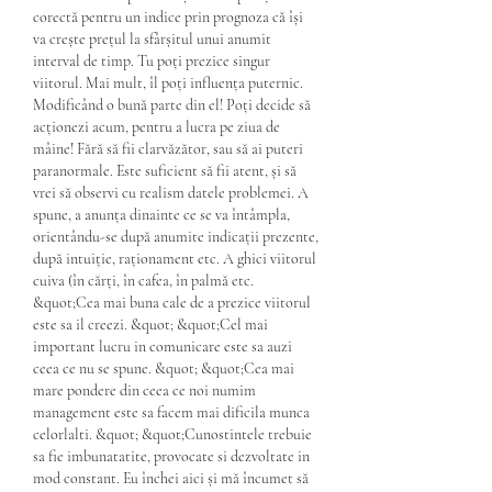
corectă pentru un indice prin prognoza că își 
va crește prețul la sfârșitul unui anumit 
interval de timp. Tu poți prezice singur 
viitorul. Mai mult, îl poți influența puternic. 
Modificând o bună parte din el! Poți decide să 
acționezi acum, pentru a lucra pe ziua de 
mâine! Fără să fii clarvăzător, sau să ai puteri 
paranormale. Este suficient să fii atent, și să 
vrei să observi cu realism datele problemei. A 
spune, a anunța dinainte ce se va întâmpla, 
orientându-se după anumite indicații prezente, 
după intuiție, raționament etc. A ghici viitorul 
cuiva (în cărți, în cafea, în palmă etc. 
&quot;Cea mai buna cale de a prezice viitorul 
este sa il creezi. &quot; &quot;Cel mai 
important lucru in comunicare este sa auzi 
ceea ce nu se spune. &quot; &quot;Cea mai 
mare pondere din ceea ce noi numim 
management este sa facem mai dificila munca 
celorlalti. &quot; &quot;Cunostintele trebuie 
sa fie imbunatatite, provocate si dezvoltate in 
mod constant. Eu închei aici și mă încumet să 