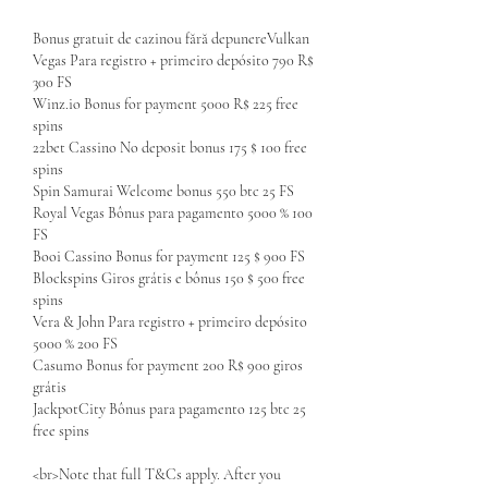
Bonus gratuit de cazinou fără depunereVulkan 
Vegas Para registro + primeiro depósito 790 R$ 
300 FS
Winz.io Bonus for payment 5000 R$ 225 free 
spins
22bet Cassino No deposit bonus 175 $ 100 free 
spins
Spin Samurai Welcome bonus 550 btc 25 FS
Royal Vegas Bônus para pagamento 5000 % 100 
FS
Booi Cassino Bonus for payment 125 $ 900 FS
Blockspins Giros grátis e bônus 150 $ 500 free 
spins
Vera & John Para registro + primeiro depósito 
5000 % 200 FS
Casumo Bonus for payment 200 R$ 900 giros 
grátis
JackpotCity Bônus para pagamento 125 btc 25 
free spins
<br>Note that full T&Cs apply. After you 