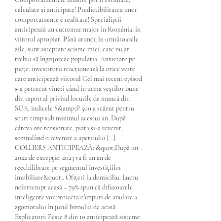
calculate și anticipate! Predictibilitatea unor 
comportamente e realitate! Specialiștii 
anticipează un cutremur major în România, în 
viitorul apropiat. Până atunci, în următoarele 
zile, sunt așteptate seisme mici, care nu ar 
trebui să îngrijoreze populația. Anxietate pe 
piețe: investitorii reacționează la orice veste 
care anticipează viitorul Cel mai recent episod 
s-a petrecut vineri când în urma veștilor bune 
din raportul privind locurile de muncă din 
SUA, indicele S&amp;P 500 a scăzut pentru 
scurt timp sub minimul acestui an. După 
câteva ore tensionate, piața și-a revenit, 
semnalând o revenire a apetitului […]. 
COLLIERS ANTICIPEAZĂ: &quot;După un 
2022 de excepţie, 2023 va fi un an de 
reechilibrare pe segmentul investiţiilor 
imobiliare&quot;. Ofițeri la domiciliu: Lucru 
neîntrerupt acasă – 79% spun că difuzoarele 
inteligente vor proiecta câmpuri de anulare a 
zgomotului în jurul biroului de acasă. 
Explicatori: Peste 8 din 10 anticipează sisteme 