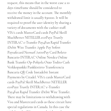
request, this means that in the worst case a 10 
days timeframe should be considered to 
receive the money in the account. The monthly 
withdrawal limit is usually $30000. It will be 
required to proof the user identity by sharing a 
variety of documents with the cashier staff. 
VISA cards MasterCard cards PayPal Skrill 
MuchBetter NETELLER ecoPayz Trustly 
INTERAC' e-Transfer Pay4Fun Rapid Transfer 
iDebit Wire Transfer Apple Pay Sofort 
Paysafecard Neosurf AstroPay Card Boleto 
Bancario INTERAC' Online Nordea Online 
Bank Transfer Op-Pohjola Oxxo Todito Cash 
Verkkopankki Pankkisiirto Transferencia 
Bancaria QR Code Instadebit Instant 
Payments by Citadel. VISA cards MasterCard 
cards PayPal Skrill MuchBetter NETELLER 
ecoPayz Trustly INTERAC' e-Transfer 
Pay4Fun Rapid Transfer iDebit Wire Transfer. 
There may be limitations to withdrawing with 
Visa and Mastercard cards as these circuit have 
special regulations in Canada. In this case the 