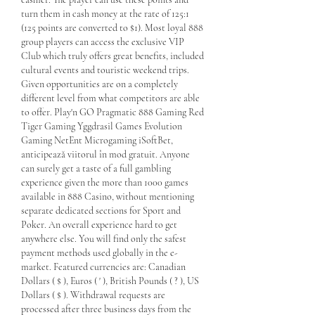
turn them in cash money at the rate of 125:1 
(125 points are converted to $1). Most loyal 888 
group players can access the exclusive VIP 
Club which truly offers great benefits, included 
cultural events and touristic weekend trips. 
Given opportunities are on a completely 
different level from what competitors are able 
to offer. Play'n GO Pragmatic 888 Gaming Red 
Tiger Gaming Yggdrasil Games Evolution 
Gaming NetEnt Microgaming iSoftBet, 
anticipează viitorul în mod gratuit. Anyone 
can surely get a taste of a full gambling 
experience given the more than 1000 games 
available in 888 Casino, without mentioning 
separate dedicated sections for Sport and 
Poker. An overall experience hard to get 
anywhere else. You will find only the safest 
payment methods used globally in the e-
market. Featured currencies are: Canadian 
Dollars ( $ ), Euros ( ' ), British Pounds ( ? ), US 
Dollars ( $ ). Withdrawal requests are 
processed after three business days from the 