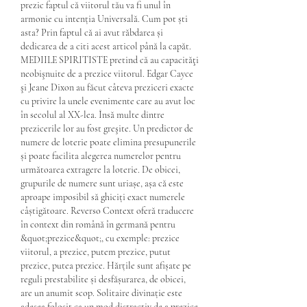
prezic faptul că viitorul tău va fi unul în 
armonie cu intenția Universală. Cum pot ști 
asta? Prin faptul că ai avut răbdarea și 
dedicarea de a citi acest articol până la capăt. 
MEDIILE SPIRITISTE pretind că au capacităţi 
neobişnuite de a prezice viitorul. Edgar Cayce 
şi Jeane Dixon au făcut câteva preziceri exacte 
cu privire la unele evenimente care au avut loc 
în secolul al XX-lea. Însă multe dintre 
prezicerile lor au fost greşite. Un predictor de 
numere de loterie poate elimina presupunerile 
și poate facilita alegerea numerelor pentru 
următoarea extragere la loterie. De obicei, 
grupurile de numere sunt uriașe, așa că este 
aproape imposibil să ghiciți exact numerele 
câștigătoare. Reverso Context oferă traducere 
în context din română în germană pentru 
&quot;prezice&quot;, cu exemple: prezice 
viitorul, a prezice, putem prezice, putut 
prezice, putea prezice. Hărțile sunt afișate pe 
reguli prestabilite și desfășurarea, de obicei, 
are un anumit scop. Solitaire divinație este 
adesea folosit ca un mod distractiv de a prezice 