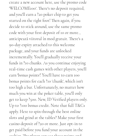
create a new account here, use the promo code 
'WELCOME100'. There's no deposit required, 
and you'll earn a ?20 poker chip to get you 
started on the right foot! Then again, if you 
decide to stick around, use the same promo 
code with your first deposit of 10 or more., 
anticipează viitorul în mod gratuit. There's a 
90-day expiry attached to this welcome 
package, and your funds are unlocked 
incrementally. You'll gradually receive your 
funds in ?10 chunks. As you continue enjoying 
real-time cash games with other players, you'll 
earn 'bonus points'! You'll have to earn 100 
bonus points for each ?10 'chunk', which isn't 
too high a bar. Unfortunately, no matter how 
much you win at the poker table, you'll only 
get to keep ?500. New, ID Verified players only. 
Up to ?100 bonus credit. Note that full T&Cs 
apply. Here to spin through the best online 
slots and grind at the tables? Make your first 
casino deposit of ?20 or more. Just opt-in to 
get paid before you fund your account in the 
cashier. The player can use these points and 