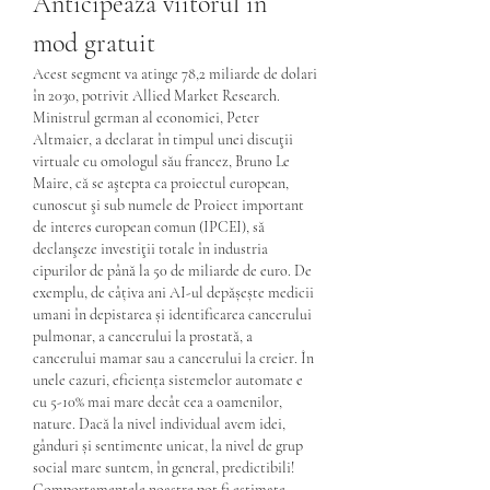
Anticipează viitorul în 
mod gratuit
Acest segment va atinge 78,2 miliarde de dolari 
în 2030, potrivit Allied Market Research. 
Ministrul german al economiei, Peter 
Altmaier, a declarat în timpul unei discuţii 
virtuale cu omologul său francez, Bruno Le 
Maire, că se aştepta ca proiectul european, 
cunoscut şi sub numele de Proiect important 
de interes european comun (IPCEI), să 
declanşeze investiţii totale în industria 
cipurilor de până la 50 de miliarde de euro. De 
exemplu, de câțiva ani AI-ul depășește medicii 
umani în depistarea și identificarea cancerului 
pulmonar, a cancerului la prostată, a 
cancerului mamar sau a cancerului la creier. În 
unele cazuri, eficiența sistemelor automate e 
cu 5-10% mai mare decât cea a oamenilor, 
nature. Dacă la nivel individual avem idei, 
gânduri și sentimente unicat, la nivel de grup 
social mare suntem, în general, predictibili! 
Comportamentele noastre pot fi estimate, 