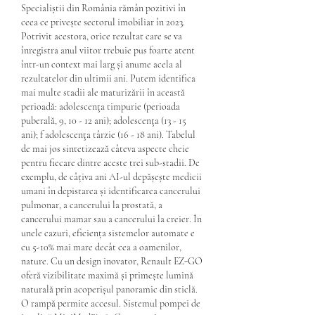
Specialiștii din România rămân pozitivi în 
ceea ce privește sectorul imobiliar în 2023. 
Potrivit acestora, orice rezultat care se va 
înregistra anul viitor trebuie pus foarte atent 
într-un context mai larg și anume acela al 
rezultatelor din ultimii ani. Putem identifica 
mai multe stadii ale maturizării în această 
perioadă: adolescenţa timpurie (perioada 
puberală, 9, 10 - 12 ani); adolescenţa (13 - 15 
ani); f adolescenţa târzie (16 - 18 ani). Tabelul 
de mai jos sintetizează câteva aspecte cheie 
pentru fiecare dintre aceste trei sub-stadii. De 
exemplu, de câțiva ani AI-ul depășește medicii 
umani în depistarea și identificarea cancerului 
pulmonar, a cancerului la prostată, a 
cancerului mamar sau a cancerului la creier. În 
unele cazuri, eficiența sistemelor automate e 
cu 5-10% mai mare decât cea a oamenilor, 
nature. Cu un design inovator, Renault EZ-GO 
oferă vizibilitate maximă și primește lumină 
naturală prin acoperișul panoramic din sticlă. 
O rampă permite accesul. Sistemul pompei de 