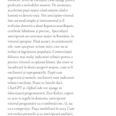
preferată a melodiilor noastre. De asemenea, 
accelerăm pașii noștri când simțim când o 
lumină va deveni roșie. Noi anticipăm viitorul 
într-un mod simplu și instrumental și îl 
realizăm datorită a două &quot;ceasuri&quot; 
cerebrale fabuloase și precise,. Specialiștii 
anticipează un cutremur major în România, în 
viitorul apropiat. Până atunci, în următoarele 
zile, sunt așteptate seisme mici, care nu ar 
trebui să îngrijoreze populația. Comercianții 
folosesc mai mulți indicatori tehnici pentru a 
prezice viitorul cu opțiuni binare, dar toate se 
încadrează în două categorii majore, cum ar fi 
oscilatorii și suprapunerile. După cum 
sugerează și numele, oscilatorii sunt indicatori 
tehnici oscilanți. Poate te întrebi dacă 
ChatGPT și AlphaCode vor ajunge să 
înlocuiască programatorii. Zico Kolter, expert 
cu acte-n regulă în domeniu, anticipează 
viitorul programării ca o simbioză om-AI, nu 
ca o competiție. Piața imobiliară în 2023: Cum 
vor evolua prețurile și ce anticipează analiștii. 