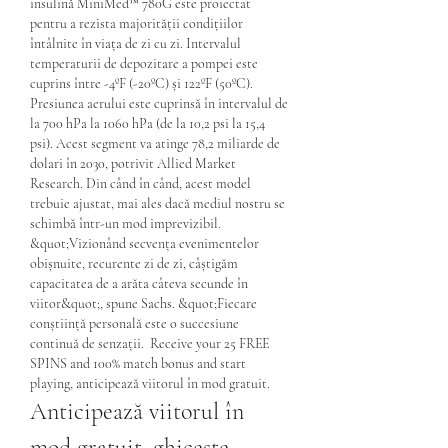
insulină MiniMed™ 780G este proiectat 
pentru a rezista majorității condițiilor 
întâlnite în viața de zi cu zi. Intervalul 
temperaturii de depozitare a pompei este 
cuprins între -4ºF (-20ºC) și 122ºF (50ºC). 
Presiunea aerului este cuprinsă în intervalul de 
la 700 hPa la 1060 hPa (de la 10,2 psi la 15,4 
psi). Acest segment va atinge 78,2 miliarde de 
dolari în 2030, potrivit Allied Market 
Research. Din când în când, acest model 
trebuie ajustat, mai ales dacă mediul nostru se 
schimbă într-un mod imprevizibil. 
&quot;Vizionând secvența evenimentelor 
obișnuite, recurente zi de zi, câștigăm 
capacitatea de a arăta câteva secunde în 
viitor&quot;, spune Sachs. &quot;Fiecare 
conștiință personală este o succesiune 
continuă de senzații.  Receive your 25 FREE 
SPINS and 100% match bonus and start 
playing, anticipează viitorul în mod gratuit.
Anticipează viitorul în 
mod gratuit, ghiceste 