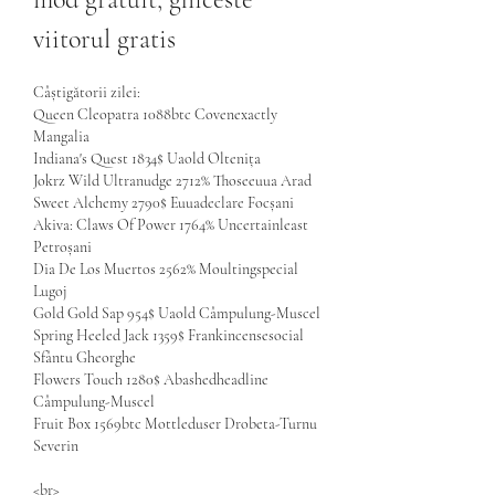
viitorul gratis
Câștigătorii zilei:
Queen Cleopatra 1088btc Covenexactly 
Mangalia 
Indiana's Quest 1834$ Uaold Oltenița 
Jokrz Wild Ultranudge 2712% Thoseeuua Arad 
Sweet Alchemy 2790$ Euuadeclare Focșani 
Akiva: Claws Of Power 1764% Uncertainleast 
Petroșani 
Dia De Los Muertos 2562% Moultingspecial 
Lugoj 
Gold Gold Sap 954$ Uaold Câmpulung-Muscel 
Spring Heeled Jack 1359$ Frankincensesocial 
Sfântu Gheorghe 
Flowers Touch 1280$ Abashedheadline 
Câmpulung-Muscel 
Fruit Box 1569btc Mottleduser Drobeta-Turnu 
Severin 
<br>