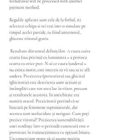
withdrawal will be processed with another 
payment method.
Regulile aplicate sunt cele de la fotbal, iti 
selectezi echipa si vei trai intr-o simulare pe 
timpul acelei partide, tu fiind antrenorul, 
ghiceste viitorul gratis.
 Rezultate din textul definițiilor. A cauta cuiva 
cearta (sau pricina) cu lumanarea = a provoca 
cearta cu orice pret. N-ai ce cauta (undeva) = 
nu exista motiv, este interzis sa vii sau sa te afli 
undeva. Prezicerea (prevestirea) sau ghicitul 
(ghicitoria) este descrierea unor acțiuni și 
întâmplări care vor avea loc în viitor, precum 
și rezultatele acestora. În antichitate era 
numită oracol. Prezicătorii pretind că se 
bazează pe fenomene supranaturale, dar 
acestea sunt neelucidate și nesigure. Cum poți 
prezice viitorul? Prezicerea sustenabilității 
unei tendințe într-o perioadă cunoscută este o 
provocare în tranzacționarea cu opțiuni binare. 
Un comerciant poate să-și asume poziția 