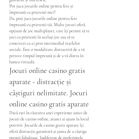
Pot juca jocurile online pentru fete și 
împreună cu prietenii mei?.
Da, poți juca jocurile online pentru fete 
împreună cu prietenii tăi. Multe jocuri oferă 
opțiuni de joc multiplayer, care îți permit să te 
joci cu prietenii în același joc sau să te 
conectezi cu ei prin intermediul rețelelor 
sociale. Este o modalitate distractivă de a vă 
petrece timpul împreună și de a vă distra în 
lumea virtuală.
Jocuri online casino gratis 
aparate - distracție și 
câștiguri nelimitate. Jocuri 
online casino gratis aparate
Dacă ești în căutarea unei experiențe unice de 
jocuri de cazino online, atunci ai ajuns în locul 
potrivit. Jocurile de casino gratis aparate îți 
oferă distracție garantată și șansa de a câștiga 
premii fabuloase. Indiferent de preferințele 