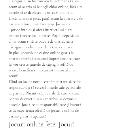
Câștigurile au fost mereu la îndemâna ta, iar 
acum ai ocazia să le obții chiar online, fără a fi 
nevoie să te deplasezi la un cazinou fizic. 
Dacă nu ai mai jucat până acum la aparatele de 
casino online, nu-ți face griji. Jocurile sunt 
ușor de înțeles și oferă instrucțiuni clare 
pentru fiecare joc în parte. Poți începe să joci 
chiar acum și să te bucuri de distracția și 
câștigurile nelimitate de la tine de acasă.
În plus, jocurile de casino online gratis la 
aparate oferă și bonusuri impresionante, care 
îți vor crește șansele de câștig. Profită de 
aceste beneficii și încearcă-ți norocul chiar 
acum!
Fiind un joc de noroc, este important să te joci 
responsabil și să setezi limitele tale personale 
de pariere. Nu uita că jocurile de casino sunt 
pentru distracție și nu ar trebui să devină o 
obsesie. Joacă-te cu responsabilitate și bucură-
te de experiența oferită de jocurile online de 
casino gratis la aparate!
Jocuri online fete. Jocuri 