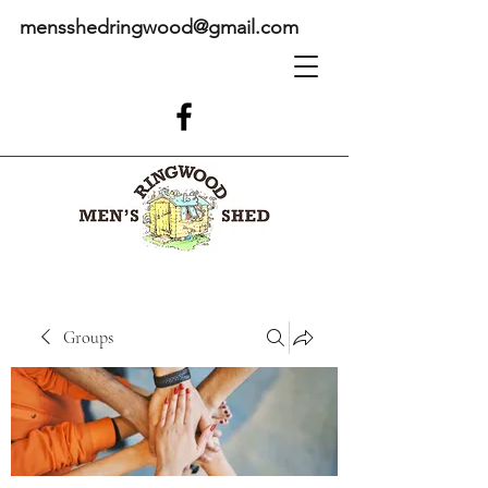
mensshedringwood@gmail.com
Groups