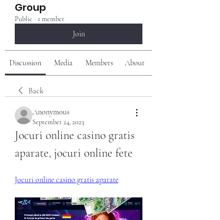
Group
Public
·
1 member
Join
Discussion
Media
Members
About
Back
Anonymous
September 24, 2023
Jocuri online casino gratis 
aparate, jocuri online fete
Jocuri online casino gratis aparate