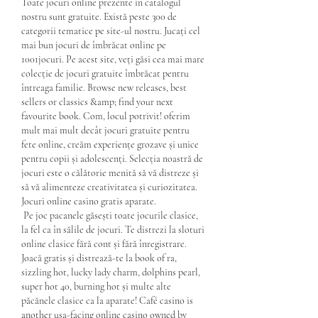
Toate jocuri online prezente în catalogul 
nostru sunt gratuite. Există peste 300 de 
categorii tematice pe site-ul nostru. Jucați cel 
mai bun jocuri de îmbrăcat online pe 
1001jocuri. Pe acest site, veți găsi cea mai mare 
colecție de jocuri gratuite îmbrăcat pentru 
întreaga familie. Browse new releases, best 
sellers or classics &amp; find your next 
favourite book. Com, locul potrivit! oferim 
mult mai mult decât jocuri gratuite pentru 
fete online, creăm experiențe grozave și unice 
pentru copii și adolescenți. Selecția noastră de 
jocuri este o călătorie menită să vă distreze și 
să vă alimenteze creativitatea și curiozitatea. 
Jocuri online casino gratis aparate.
 Pe joc pacanele găsești toate jocurile clasice, 
la fel ca în sălile de jocuri. Te distrezi la sloturi 
online clasice fără cont și fără înregistrare. 
Joacă gratis și distrează-te la book of ra, 
sizzling hot, lucky lady charm, dolphins pearl, 
super hot 40, burning hot și multe alte 
păcănele clasice ca la aparate! Café casino is 
another usa-facing online casino owned by 