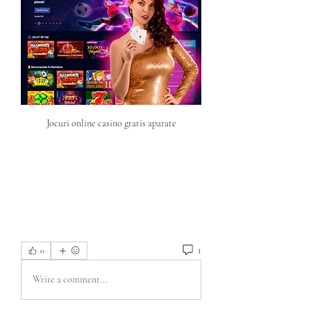
Jocuri online casino gratis aparate
1
0
Write a comment...