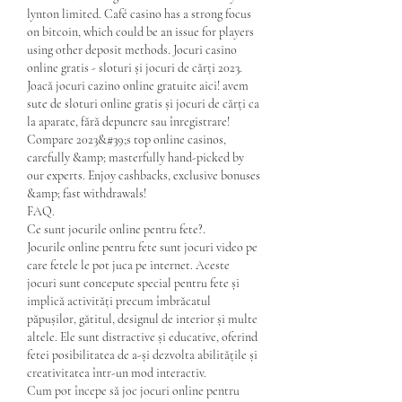
lynton limited. Café casino has a strong focus 
on bitcoin, which could be an issue for players 
using other deposit methods. Jocuri casino 
online gratis - sloturi și jocuri de cărți 2023. 
Joacă jocuri cazino online gratuite aici! avem 
sute de sloturi online gratis și jocuri de cărți ca 
la aparate, fără depunere sau înregistrare! 
Compare 2023&#39;s top online casinos, 
carefully &amp; masterfully hand-picked by 
our experts. Enjoy cashbacks, exclusive bonuses 
&amp; fast withdrawals! 
FAQ.
Ce sunt jocurile online pentru fete?.
Jocurile online pentru fete sunt jocuri video pe 
care fetele le pot juca pe internet. Aceste 
jocuri sunt concepute special pentru fete și 
implică activități precum îmbrăcatul 
păpușilor, gătitul, designul de interior și multe 
altele. Ele sunt distractive și educative, oferind 
fetei posibilitatea de a-și dezvolta abilitățile și 
creativitatea într-un mod interactiv.
Cum pot începe să joc jocuri online pentru 