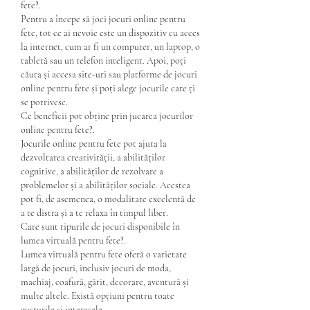
fete?.
Pentru a începe să joci jocuri online pentru 
fete, tot ce ai nevoie este un dispozitiv cu acces 
la internet, cum ar fi un computer, un laptop, o 
tabletă sau un telefon inteligent. Apoi, poți 
căuta și accesa site-uri sau platforme de jocuri 
online pentru fete și poți alege jocurile care ți 
se potrivesc.
Ce beneficii pot obține prin jucarea jocurilor 
online pentru fete?.
Jocurile online pentru fete pot ajuta la 
dezvoltarea creativității, a abilităților 
cognitive, a abilităților de rezolvare a 
problemelor și a abilităților sociale. Acestea 
pot fi, de asemenea, o modalitate excelentă de 
a te distra și a te relaxa în timpul liber.
Care sunt tipurile de jocuri disponibile în 
lumea virtuală pentru fete?.
Lumea virtuală pentru fete oferă o varietate 
largă de jocuri, inclusiv jocuri de moda, 
machiaj, coafură, gătit, decorare, aventură și 
multe altele. Există opțiuni pentru toate 
gusturile și interesele.