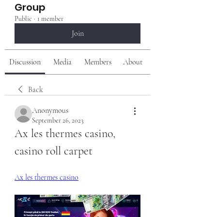
Group
Public
·
1 member
Join
Discussion
Media
Members
About
Back
Anonymous
September 26, 2023
Ax les thermes casino, 
casino roll carpet
Ax les thermes casino