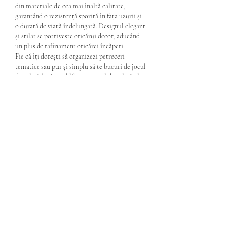
din materiale de cea mai înaltă calitate, 
garantând o rezistență sporită în fața uzurii și 
o durată de viață îndelungată. Designul elegant 
și stilat se potrivește oricărui decor, aducând 
un plus de rafinament oricărei încăperi.
Fie că îți dorești să organizezi petreceri 
tematice sau pur și simplu să te bucuri de jocul 
de ruletă în timpul liber, covorul de ruletă al 
cazinoului va aduce atmosfera autentică a unui 
cazinou direct în casa ta. Cu dimensiuni 
perfecte pentru a se potrivi în orice spațiu, 
acest covor este practic și funcțional.
Pentru a crea o experiență de joc cât mai 
autentică, covorul de ruletă al cazinoului 
dispune de marcaje speciale pentru numerele 
ruletei și zonele de pariere. Astfel, te vei putea 
bucura de jocul preferat fără să ieși din 
confortul propriei locuințe.
Nu mai aștepta! Transformă-ți locuința într-un 
cazinou de lux cu ajutorul covorului de ruletă 
al cazinoului și bucură-te de momente de 
distracție și adrenalină alături de prieteni și 