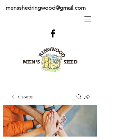
mensshedringwood@gmail.com
Groups