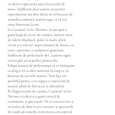
vă oferă o experiență unică în jocurile de 
noroc. Indiferent dacă sunteți un jucător 
experimentat sau doar doriți să vă bucurați de 
atmosfera animată, sunteți sigur că vă veți 
simți bineveniți la noi.
La Cazinoul Ax les Thermes, vă așteaptă o 
gamă largă de jocuri de cazinou, inclusiv mese 
de ruletă, blackjack, poker și multe altele. 
Avem și o selecție impresionantă de sloturi, cu 
teme captivante și jackpoturi generoase. 
Indiferent de preferințele dvs., suntem siguri 
că veți găsi jocul perfect pentru dvs.
Echipa noastră de profesioniști vă va întâmpina 
cu drag și vă va oferi asistență în timp ce vă 
bucurați de jocurile noastre. Vom face tot 
posibilul pentru a vă asigura o experiență de 
neuitat, plină de distracție și adrenalină.
Pe lângă jocurile de cazinou, Cazinoul Ax les 
Thermes vă oferă și o gamă variată de 
evenimente și spectacole. De la concerte live și 
recitaluri de dans la seri tematice și spectacole 
de stand-up comedy, avem mereu ceva special 