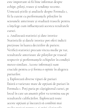
este important să fii bine informat despre 
echipe, piloți, trasee și tendințe recente. 
Urmează știrile și analizele despre Formula 1, 
fii la curent cu performanțele piloților în 
sezoanele anterioare și studiază traseele pentru 
a înțelege cum influențează acestea rezultatele 
cursei.
2. Analizează statistici și date istorice
Statisticile și datele istorice pot oferi indicii 
prețioase în luarea deciziilor de pariere. 
Verifică statistici precum viteza medie pe tur, 
rezultatele anterioare ale piloților pe traseul 
respectiv și performanțele echipelor în condiții 
meteo similare. Aceste informații sunt 
cruciale pentru a-ți forma o opinie în alegerea 
pariurilor.
3. Explorează diverse tipuri de pariuri
Există o varietate mare de opțiuni de pariuri în 
Formula 1. Poți paria pe câștigătorul cursei, pe 
locul în care un anumit pilot va termina sau pe 
rezultatele calificărilor. Explorează toate 
aceste opțiuni și încearcă să combini mai 
multe pariuri pentru a-ți mări câștigurile.