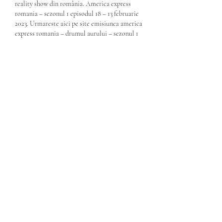
reality show din românia. America express 
romania – sezonul 1 episodul 18 – 13 februarie 
2023. Urmareste aici pe site emisiunea america 
express romania – drumul aurului – sezonul 1 
episodul 18 din data de 13 februarie 2023 hd. 
Când începe sezonul 5 al emisiunii america 
express. Antena 1 va lansa un nou sezon al 
emisiunii america express, care va începe din 15 
ianuarie 2023. Acesta va fi difuzat de duminică 
până miercuri, cu începere de la ora 20. 00 
duminica şi de la ora 20. 30 în restul 
săptămânii. Update 17 ianuarie 202 2: asia 
express 2022 românia, sezonul 5, va începe cu 
gina pistol ca prezentatoare. Producătorii 
emisiunii asia express au trimis deja ofertele 
către posibilii concurenţi. Primul posibil 
concurent la asia express 2022 românia, 
sezonul 5, este cătălin bordea. 
Avantajele parierii în Formula 1. How much is 
1 gold coin stake.
1. Oportunități de câștig: Pariurile în Formula 
1 oferă oportunități excelente de câștig 
financiar. Datorită naturii competitivității și a 