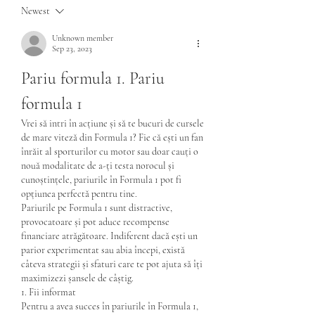
Newest
Unknown member
Sep 23, 2023
Pariu formula 1. Pariu 
formula 1
Vrei să intri în acțiune și să te bucuri de cursele 
de mare viteză din Formula 1? Fie că ești un fan 
înrăit al sporturilor cu motor sau doar cauți o 
nouă modalitate de a-ți testa norocul și 
cunoștințele, pariurile în Formula 1 pot fi 
opțiunea perfectă pentru tine.
Pariurile pe Formula 1 sunt distractive, 
provocatoare și pot aduce recompense 
financiare atrăgătoare. Indiferent dacă ești un 
parior experimentat sau abia începi, există 
câteva strategii și sfaturi care te pot ajuta să îți 
maximizezi șansele de câștig.
1. Fii informat
Pentru a avea succes în pariurile în Formula 1, 