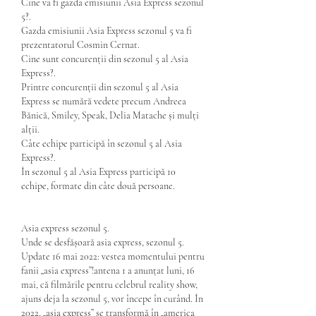
Cine va fi gazda emisiunii Asia Express sezonul 
5?.
Gazda emisiunii Asia Express sezonul 5 va fi 
prezentatorul Cosmin Cernat.
Cine sunt concurenții din sezonul 5 al Asia 
Express?.
Printre concurenții din sezonul 5 al Asia 
Express se numără vedete precum Andreea 
Bănică, Smiley, Speak, Delia Matache și mulți 
alții.
Câte echipe participă în sezonul 5 al Asia 
Express?.
În sezonul 5 al Asia Express participă 10 
echipe, formate din câte două persoane.
Asia express sezonul 5.
Unde se desfășoară asia express, sezonul 5. 
Update 16 mai 2022: vestea momentului pentru 
fanii „asia express”!antena 1 a anunțat luni, 16 
mai, că filmările pentru celebrul reality show, 
ajuns deja la sezonul 5, vor începe în curând. În 
2022, „asia express” se transformă în „america 