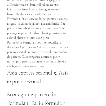
4. Gestionează-ți bankroll-ul cu atenție
Ca în orice formă de pariere, gestionarea 
bankroll-ului este crucială în pariurile în 
Formula 1. Stabilește un buget pentru pariuri și 
asigură-te că nu depășești această limită. Nu 
paria pe impuls și nu risca mai mult decât îți 
permiți să pierzi. Fii disciplinat și păstrează-ți 
calmul chiar și atunci când pierzi.
Pariurile în Formula 1 pot fi o modalitate 
distractivă și captivantă de a-ți aduce pasiunea 
pentru sportul cu motor în cadrul unui mediu 
de pariere. Cu o pregătire atentă și puțin 
noroc, poți profita de cursele de mare viteză și 
să obții câștiguri atrăgătoare.
Asia express sezonul 5. Asia 
express sezonul 5
Strategii de pariere în 
Formula 1. Pariu formula 1