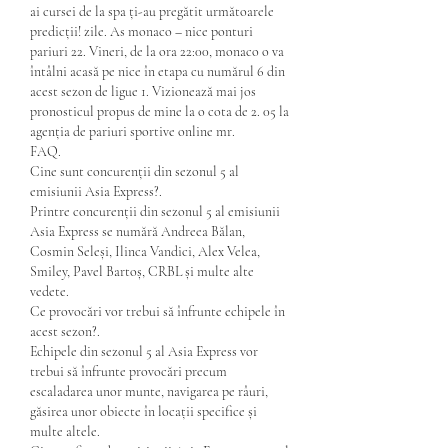
ai cursei de la spa ți-au pregătit următoarele 
predicții! zile. As monaco – nice ponturi 
pariuri 22. Vineri, de la ora 22:00, monaco o va 
întâlni acasă pe nice în etapa cu numărul 6 din 
acest sezon de ligue 1. Vizionează mai jos 
pronosticul propus de mine la o cota de 2. 05 la 
agenția de pariuri sportive online mr. 
FAQ.
Cine sunt concurenții din sezonul 5 al 
emisiunii Asia Express?.
Printre concurenții din sezonul 5 al emisiunii 
Asia Express se numără Andreea Bălan, 
Cosmin Seleși, Ilinca Vandici, Alex Velea, 
Smiley, Pavel Bartoș, CRBL și multe alte 
vedete.
Ce provocări vor trebui să înfrunte echipele în 
acest sezon?.
Echipele din sezonul 5 al Asia Express vor 
trebui să înfrunte provocări precum 
escaladarea unor munte, navigarea pe râuri, 
găsirea unor obiecte în locații specifice și 
multe altele.