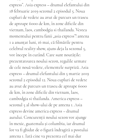
express”. Asia express – drumul elefantului din 
18 februarie 2019 sezonul 2 episodul 5. Noua 
cupluri de vedete au avut de parcurs un traseu 
de aproape 6000 de km, în zone dificile din 
vietnam, laos, cambodgia si thailanda. Vestea 
momentului pentru fanii „asia express”! antena 
1 a anunțat luni, 16 mai, că filmările pentru 
celebrul reality show, ajuns deja la sezonul 5, 
vor începe în curând. Care sunt noutățile: 
prezentatoarea noului sezon, regulile urmate 
de cele nouă vedete, elementele surpriză. Asia 
express – drumul elefantului din 5 martie 2019 
sezonul 2 episodul 12. Noua cupluri de vedete 
au avut de parcurs un traseu de aproape 6000 
de km, în zone dificile din vietnam, laos, 
cambodgia si thailanda. America express – 
sezonul 5 al show-ului de pe antena 1. Asia 
express devine america express – drumul 
aurului. Concurenții noului sezon vor ajunge 
în mexic, guatemala și columbia, iar drumul 
lor va fi ghidat de o figură îndragită a postului 
antena 1. Iată cine va prezenta cel mai dur 