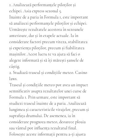
1. Analizează performanțele piloților și 
echipei. Asia express sezonul 5.
Înainte de a paria în Formula 1, este important 
să analizezi performanțele piloților și echipei. 
Urmărește rezultatele acestora în sezoanele 
anterioare, dar și în etapele actuale. Ia în 
considerare factori precum viteza, stabilitatea 
și experiența piloților, precum și fiabilitatea 
mașinilor. Acest lucru te va ajuta să faci o 
alegere informată și să îți mărești șansele de 
câștig.
2. Studiază traseul și condițiile meteo. Casino 
laws.
Traseul și condițiile meteo pot avea un impact 
semnificativ asupra rezultatelor unei curse de 
Formula 1. Prin urmare, este important să 
studiezi traseul înainte de a paria. Analizează 
lungimea și caracteristicile virajelor, precum și 
suprafața drumului. De asemenea, ia în 
considerare prognoza meteo, deoarece ploaia 
sau vântul pot influența rezultatul final. 
Folosește aceste informații pentru a-ți ajusta 