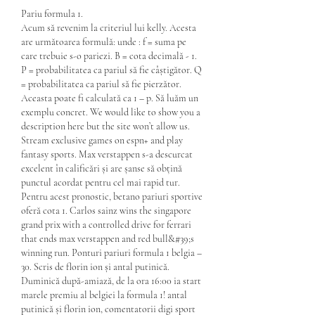
Pariu formula 1.
Acum să revenim la criteriul lui kelly. Acesta 
are următoarea formulă: unde : f = suma pe 
care trebuie s-o pariezi. B = cota decimală - 1. 
P = probabilitatea ca pariul să fie câștigător. Q 
= probabilitatea ca pariul să fie pierzător. 
Aceasta poate fi calculată ca 1 – p. Să luăm un 
exemplu concret. We would like to show you a 
description here but the site won’t allow us. 
Stream exclusive games on espn+ and play 
fantasy sports. Max verstappen s-a descurcat 
excelent în calificări și are șanse să obțină 
punctul acordat pentru cel mai rapid tur. 
Pentru acest pronostic, betano pariuri sportive 
oferă cota 1. Carlos sainz wins the singapore 
grand prix with a controlled drive for ferrari 
that ends max verstappen and red bull&#39;s 
winning run. Ponturi pariuri formula 1 belgia – 
30. Scris de florin ion și antal putinică. 
Duminică după-amiază, de la ora 16:00 ia start 
marele premiu al belgiei la formula 1! antal 
putinică și florin ion, comentatorii digi sport 