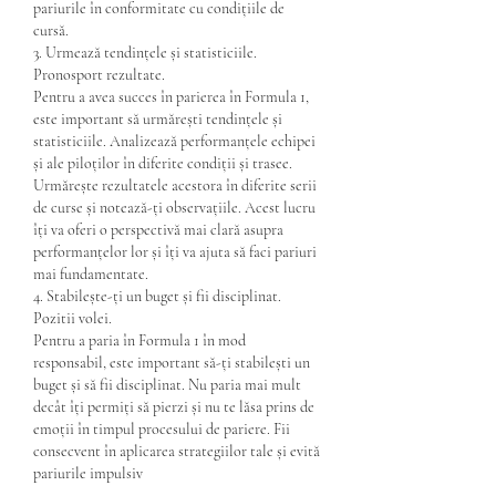
pariurile în conformitate cu condițiile de 
cursă.
3. Urmează tendințele și statisticiile. 
Pronosport rezultate.
Pentru a avea succes în parierea în Formula 1, 
este important să urmărești tendințele și 
statisticiile. Analizează performanțele echipei 
și ale piloților în diferite condiții și trasee. 
Urmărește rezultatele acestora în diferite serii 
de curse și notează-ți observațiile. Acest lucru 
îți va oferi o perspectivă mai clară asupra 
performanțelor lor și îți va ajuta să faci pariuri 
mai fundamentate.
4. Stabilește-ți un buget și fii disciplinat. 
Pozitii volei.
Pentru a paria în Formula 1 în mod 
responsabil, este important să-ți stabilești un 
buget și să fii disciplinat. Nu paria mai mult 
decât îți permiți să pierzi și nu te lăsa prins de 
emoții în timpul procesului de pariere. Fii 
consecvent în aplicarea strategiilor tale și evită 
pariurile impulsiv