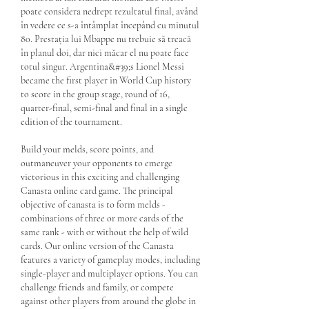
poate considera nedrept rezultatul final, având 
în vedere ce s-a întâmplat începând cu minutul 
80. Prestația lui Mbappe nu trebuie să treacă 
în planul doi, dar nici măcar el nu poate face 
totul singur. Argentina&#39;s Lionel Messi 
became the first player in World Cup history 
to score in the group stage, round of 16, 
quarter-final, semi-final and final in a single 
edition of the tournament. 
Build your melds, score points, and 
outmaneuver your opponents to emerge 
victorious in this exciting and challenging 
Canasta online card game. The principal 
objective of canasta is to form melds - 
combinations of three or more cards of the 
same rank - with or without the help of wild 
cards. Our online version of the Canasta 
features a variety of gameplay modes, including 
single-player and multiplayer options. You can 
challenge friends and family, or compete 
against other players from around the globe in 