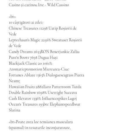
Casino și cazinou live - Wild Cassino
<br>
10 câștigători ai zilei:
Chinese Treasures 1129$ Uatip Roșiorii de 
Vede 
Leprechaun's Magic 2256% Sweatuser Roșiorii 
de Vede 
Candy Dreams 2653RON Boxerjunkie Zalău 
Puss'n Boots 769$ Dugua Huși 
Blackjack Classic 20 1061% 
Aromaticpromotion Miercurea-Ciuc 
Fortunes Ablaze 1363% Dialogueseagrass Piatra 
Neamț 
Hawaiian Fruits 2882Euro Patterroom Turda 
Double Rainbow 1698% Userright Suceava 
Cash Elevator 1336% Influencespikes Lugoj 
Ocean's Treasures 193btc Elephantspeedboat 
Slatina 
<br>Poate avea loc tensiunea musculara 
(spasmul) in tesuturile inconjuratoare, 