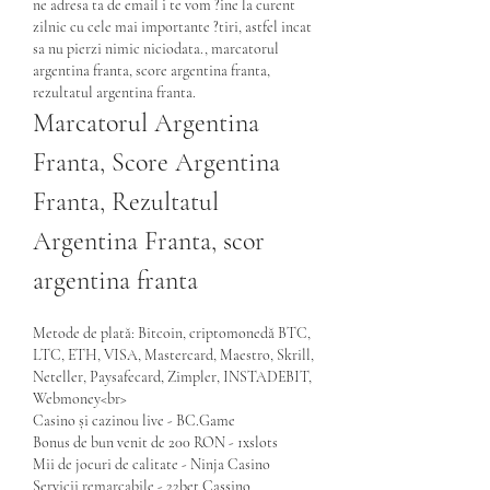
ne adresa ta de email i te vom ?ine la curent 
zilnic cu cele mai importante ?tiri, astfel incat 
sa nu pierzi nimic niciodata., marcatorul 
argentina franta, score argentina franta, 
rezultatul argentina franta.
Marcatorul Argentina 
Franta, Score Argentina 
Franta, Rezultatul 
Argentina Franta, scor 
argentina franta
Metode de plată: Bitcoin, criptomonedă BTC, 
LTC, ETH, VISA, Mastercard, Maestro, Skrill, 
Neteller, Paysafecard, Zimpler, INSTADEBIT, 
Webmoney<br>
Casino și cazinou live - BC.Game
Bonus de bun venit de 200 RON - 1xslots
Mii de jocuri de calitate - Ninja Casino
Servicii remarcabile - 22bet Cassino