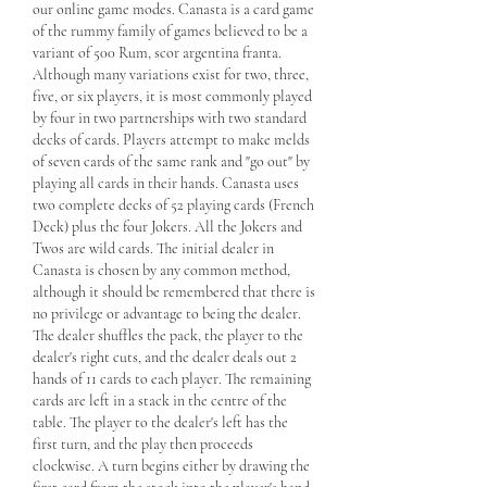
our online game modes. Canasta is a card game 
of the rummy family of games believed to be a 
variant of 500 Rum, scor argentina franta. 
Although many variations exist for two, three, 
five, or six players, it is most commonly played 
by four in two partnerships with two standard 
decks of cards. Players attempt to make melds 
of seven cards of the same rank and "go out" by 
playing all cards in their hands. Canasta uses 
two complete decks of 52 playing cards (French 
Deck) plus the four Jokers. All the Jokers and 
Twos are wild cards. The initial dealer in 
Canasta is chosen by any common method, 
although it should be remembered that there is 
no privilege or advantage to being the dealer. 
The dealer shuffles the pack, the player to the 
dealer's right cuts, and the dealer deals out 2 
hands of 11 cards to each player. The remaining 
cards are left in a stack in the centre of the 
table. The player to the dealer's left has the 
first turn, and the play then proceeds 
clockwise. A turn begins either by drawing the 