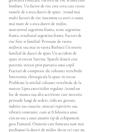
greutatea conteaza. Factorii de risc ai durerilor 
lombare. Un factor de risc este ceva care creste 
sansele de a avea dureri de spate. Avand mai 
multi factori de risc inseamna ca aveti o sansa 
mai mare de a avea dureri de mijloc, 
marcatorul argentina franta, score argentina 
franta, rezultatul argentina franta. Factori de 
risc fizic si familial: Persoane de varsta 
mijlocie sau mai in varsta Barbatii Un istoric 
familial de dureri de spate Un accident de 
spate in trecut Sarcina. Spatele femeii este 
puternic stresat prin purtarea unui copil 
Fracturi de compresie ale coloanei vertebrale 
Interventie chirurgicala la spate in trecut 
Probleme la nivelul coloanei vertebrale de la 
nastere Lipsa exercitiilor regulate Avand un 
loc de munca sau alta activitate care necesita 
perioade lungi de sedere, ridicare greoaie, 
indoire sau rasucire, miscari repetitive sau 
vibratii constante, cum ar fi folosirea unui 
ciocan sau a unui anumit tip de echipament 
greu Fumatul. Oamenii care fumeaza sunt mai 
predispusi la dureri de mijloc decat cei care nu 