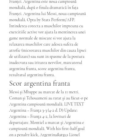
Franței. Argentina este noua campioană 
mondială, după o finala dramatică în fața 
Franței. Argentina lui Messi, noua campioană 
mondială. Opta by Stats Perform/AFP. 
Intinderea corecta a muschilor impreuna cu 
exercitiile active vor ajuta la mentinerea unei 
game normale de miscare si vor ajuta la 
relaxarea muschilor care adesea sufera de 
atrofie (micsorarea muschilor din cauza lipsei 
de utilizare) sau sunt in spasme de la postura 
inadecvata sau iritarea nervilor, marcatorul 
argentina franta, score argentina franta, 
rezultatul argentina franta.
Scor argentina franta
Messi şi Mbappe au marcat de la 11 metri. 
Coman şi Tchouameni au ratat şi au făcut-o pe 
Argentina campioană mondială. LIVE TEXT 
Argentina – Franţa 3-3 (4-2 d. D) Update: 
Argentina – Franţa 4-2, la lovituri de 
departajare. Montiel a marcat şi Argentina e 
campioană mondială. With his first-half goal 
on a penalty kick, Argentina&#39;s Lionel 