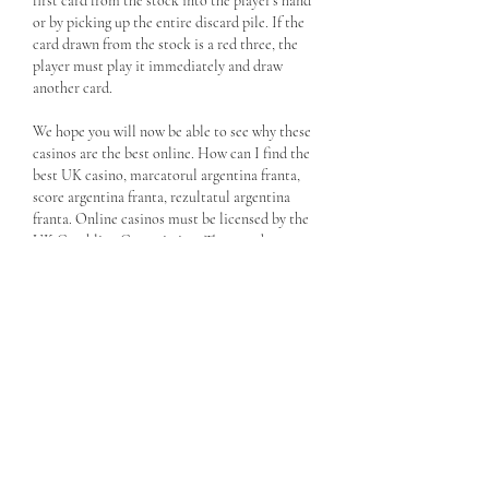
first card from the stock into the player's hand 
or by picking up the entire discard pile. If the 
card drawn from the stock is a red three, the 
player must play it immediately and draw 
another card.
We hope you will now be able to see why these 
casinos are the best online. How can I find the 
best UK casino, marcatorul argentina franta, 
score argentina franta, rezultatul argentina 
franta. Online casinos must be licensed by the 
UK Gambling Commission. They need to 
protect player data, provide a variety of games, 
promote fair bonuses, and have cash outs 
secured. Are there any casino prizes? Online 
casinos are a great way for customers to make 
extra money, but they should not be relied 
upon as a source of income. When gambling 
online, customers should always refer back to 
the Gamble responsibly website. Are UK 
online casino sites safe? The UK Gambling 
Commission is the licensing authority for all 
online casinos on this list. It is the most 