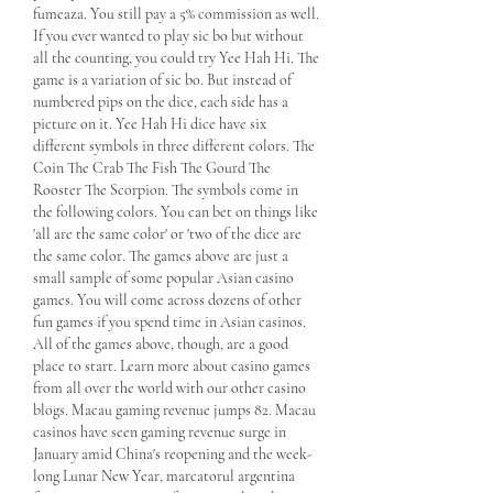
fumeaza. You still pay a 5% commission as well. 
If you ever wanted to play sic bo but without 
all the counting, you could try Yee Hah Hi. The 
game is a variation of sic bo. But instead of 
numbered pips on the dice, each side has a 
picture on it. Yee Hah Hi dice have six 
different symbols in three different colors. The 
Coin The Crab The Fish The Gourd The 
Rooster The Scorpion. The symbols come in 
the following colors. You can bet on things like 
'all are the same color' or 'two of the dice are 
the same color. The games above are just a 
small sample of some popular Asian casino 
games. You will come across dozens of other 
fun games if you spend time in Asian casinos. 
All of the games above, though, are a good 
place to start. Learn more about casino games 
from all over the world with our other casino 
blogs. Macau gaming revenue jumps 82. Macau 
casinos have seen gaming revenue surge in 
January amid China's reopening and the week-
long Lunar New Year, marcatorul argentina 