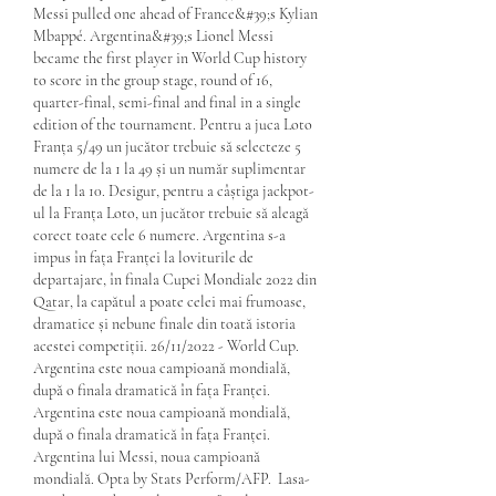
Messi pulled one ahead of France&#39;s Kylian 
Mbappé. Argentina&#39;s Lionel Messi 
became the first player in World Cup history 
to score in the group stage, round of 16, 
quarter-final, semi-final and final in a single 
edition of the tournament. Pentru a juca Loto 
Franța 5/49 un jucător trebuie să selecteze 5 
numere de la 1 la 49 și un număr suplimentar 
de la 1 la 10. Desigur, pentru a câștiga jackpot-
ul la Franța Loto, un jucător trebuie să aleagă 
corect toate cele 6 numere. Argentina s-a 
impus în fața Franței la loviturile de 
departajare, în finala Cupei Mondiale 2022 din 
Qatar, la capătul a poate celei mai frumoase, 
dramatice și nebune finale din toată istoria 
acestei competiții. 26/11/2022 - World Cup. 
Argentina este noua campioană mondială, 
după o finala dramatică în fața Franței. 
Argentina este noua campioană mondială, 
după o finala dramatică în fața Franței. 
Argentina lui Messi, noua campioană 
mondială. Opta by Stats Perform/AFP.  Lasa-