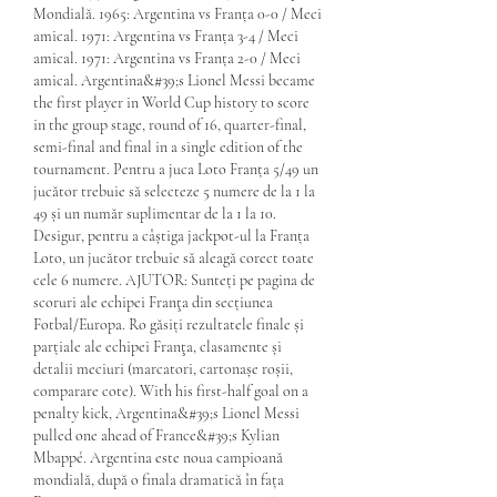
Mondială. 1965: Argentina vs Franța 0-0 / Meci 
amical. 1971: Argentina vs Franța 3-4 / Meci 
amical. 1971: Argentina vs Franța 2-0 / Meci 
amical. Argentina&#39;s Lionel Messi became 
the first player in World Cup history to score 
in the group stage, round of 16, quarter-final, 
semi-final and final in a single edition of the 
tournament. Pentru a juca Loto Franța 5/49 un 
jucător trebuie să selecteze 5 numere de la 1 la 
49 și un număr suplimentar de la 1 la 10. 
Desigur, pentru a câștiga jackpot-ul la Franța 
Loto, un jucător trebuie să aleagă corect toate 
cele 6 numere. AJUTOR: Sunteți pe pagina de 
scoruri ale echipei Franţa din secțiunea 
Fotbal/Europa. Ro găsiți rezultatele finale și 
parțiale ale echipei Franţa, clasamente și 
detalii meciuri (marcatori, cartonașe roșii, 
comparare cote). With his first-half goal on a 
penalty kick, Argentina&#39;s Lionel Messi 
pulled one ahead of France&#39;s Kylian 
Mbappé. Argentina este noua campioană 
mondială, după o finala dramatică în fața 