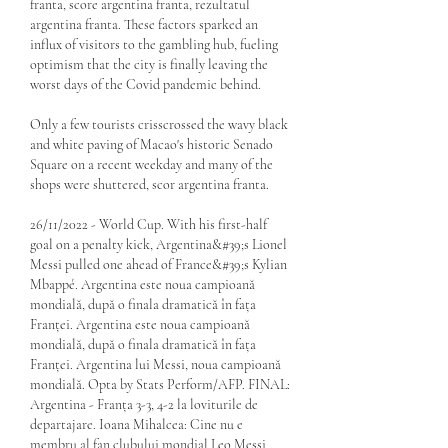
franta, score argentina franta, rezultatul 
argentina franta. These factors sparked an 
influx of visitors to the gambling hub, fueling 
optimism that the city is finally leaving the 
worst days of the Covid pandemic behind.
Only a few tourists crisscrossed the wavy black 
and white paving of Macao's historic Senado 
Square on a recent weekday and many of the 
shops were shuttered, scor argentina franta.
26/11/2022 - World Cup. With his first-half 
goal on a penalty kick, Argentina&#39;s Lionel 
Messi pulled one ahead of France&#39;s Kylian 
Mbappé. Argentina este noua campioană 
mondială, după o finala dramatică în fața 
Franței. Argentina este noua campioană 
mondială, după o finala dramatică în fața 
Franței. Argentina lui Messi, noua campioană 
mondială. Opta by Stats Perform/AFP. FINAL: 
Argentina - Franța 3-3, 4-2 la loviturile de 
departajare. Ioana Mihalcea: Cine nu e 
membru al fan clubului mondial Leo Messi 