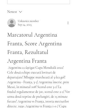
Newest
Unknown member
Sep 24, 2023
Marcatorul Argentina 
Franta, Score Argentina 
Franta, Rezultatul 
Argentina Franta
 Argentina a câștigat Cupa Mondială 2022! 
Cele două echipe execută lovituri de 
departajare! Mbappe marchează al 3-lea gol! 
Argentina - Franța, 3-3! Argentina înscrie, prin 
Messi, în minutul 108! Scorul este 3-2! La 
finalul regulamentar de joc, scorul este 2-2! Vor 
urma două reprize de prelungiri, de 15 minute 
fiecare! Argentina vs Franța, istoria meciurilor 
directe. 1930: Argentina vs Franța 1-0 / Cupa 