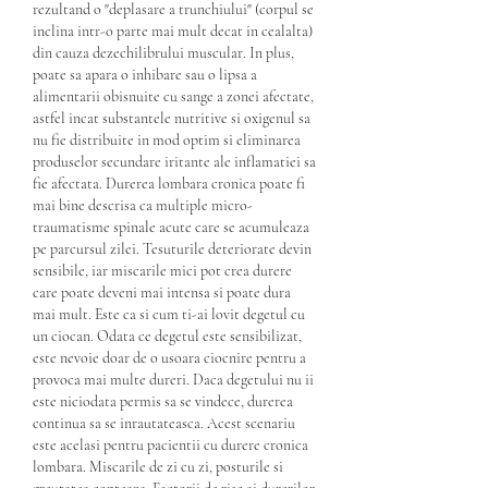
rezultand o "deplasare a trunchiului" (corpul se 
inclina intr-o parte mai mult decat in cealalta) 
din cauza dezechilibrului muscular. In plus, 
poate sa apara o inhibare sau o lipsa a 
alimentarii obisnuite cu sange a zonei afectate, 
astfel incat substantele nutritive si oxigenul sa 
nu fie distribuite in mod optim si eliminarea 
produselor secundare iritante ale inflamatiei sa 
fie afectata. Durerea lombara cronica poate fi 
mai bine descrisa ca multiple micro-
traumatisme spinale acute care se acumuleaza 
pe parcursul zilei. Tesuturile deteriorate devin 
sensibile, iar miscarile mici pot crea durere 
care poate deveni mai intensa si poate dura 
mai mult. Este ca si cum ti-ai lovit degetul cu 
un ciocan. Odata ce degetul este sensibilizat, 
este nevoie doar de o usoara ciocnire pentru a 
provoca mai multe dureri. Daca degetului nu ii 
este niciodata permis sa se vindece, durerea 
continua sa se inrautateasca. Acest scenariu 
este acelasi pentru pacientii cu durere cronica 
lombara. Miscarile de zi cu zi, posturile si 