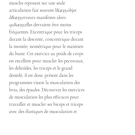
muscles reposant sur une seule 
articulation fait souvent l&#39;objet 
d&#39;erreurs manifestes alors 
qu&#39;elles devraient être moins 
fréquentes. Excentrique pour les triceps 
durant la descente, concentrique durant 
la montée; isométrique pour le maintien 
du buste. Cet exercice au poids de corps 
est excellent pour muscler les pectoraux, 
les deltoïdes, les triceps et le grand 
dentelé; il est donc présent dans les 
programmes visant la musculation des 
bras, des épaules. Découvrez les exercices 
de musculation les plus efficaces pour 
travailler et muscler ses biceps et triceps 
avec des élastiques de musculation et 
l&#39;équipement SmartWorkout. Voici 
un petit défi sur un mois afin de 
(re)travailler les biceps, muscler les triceps 