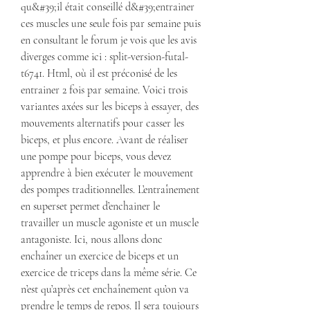
qu&#39;il était conseillé d&#39;entrainer 
ces muscles une seule fois par semaine puis 
en consultant le forum je vois que les avis 
diverges comme ici : split-version-futal-
t6741. Html, où il est préconisé de les 
entrainer 2 fois par semaine. Voici trois 
variantes axées sur les biceps à essayer, des 
mouvements alternatifs pour casser les 
biceps, et plus encore. Avant de réaliser 
une pompe pour biceps, vous devez 
apprendre à bien exécuter le mouvement 
des pompes traditionnelles. L’entraînement 
en superset permet d’enchainer le 
travailler un muscle agoniste et un muscle 
antagoniste. Ici, nous allons donc 
enchaîner un exercice de biceps et un 
exercice de triceps dans la même série. Ce 
n’est qu’après cet enchaînement qu’on va 
prendre le temps de repos. Il sera toujours 