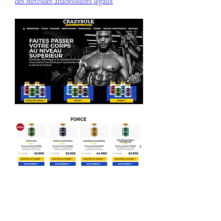
des stéroïdes anabolisants légaux