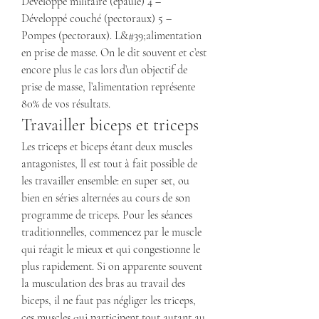
Développé militaire (épaule) 4 – 
Développé couché (pectoraux) 5 – 
Pompes (pectoraux). L&#39;alimentation 
en prise de masse. On le dit souvent et c’est 
encore plus le cas lors d’un objectif de 
prise de masse, l’alimentation représente 
80% de vos résultats. 
Travailler biceps et triceps
Les triceps et biceps étant deux muscles 
antagonistes, ll est tout à fait possible de 
les travailler ensemble: en super set, ou 
bien en séries alternées au cours de son 
programme de triceps. Pour les séances 
traditionnelles, commencez par le muscle 
qui réagit le mieux et qui congestionne le 
plus rapidement. Si on apparente souvent 
la musculation des bras au travail des 
biceps, il ne faut pas négliger les triceps, 
ces muscles qui participent tout autant au 