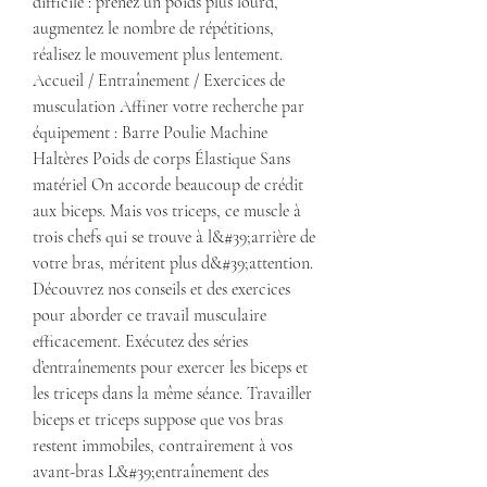
difficile : prenez un poids plus lourd, 
augmentez le nombre de répétitions, 
réalisez le mouvement plus lentement. 
Accueil / Entraînement / Exercices de 
musculation Affiner votre recherche par 
équipement : Barre Poulie Machine 
Haltères Poids de corps Élastique Sans 
matériel On accorde beaucoup de crédit 
aux biceps. Mais vos triceps, ce muscle à 
trois chefs qui se trouve à l&#39;arrière de 
votre bras, méritent plus d&#39;attention. 
Découvrez nos conseils et des exercices 
pour aborder ce travail musculaire 
efficacement. Exécutez des séries 
d’entraînements pour exercer les biceps et 
les triceps dans la même séance. Travailler 
biceps et triceps suppose que vos bras 
restent immobiles, contrairement à vos 
avant-bras L&#39;entraînement des 