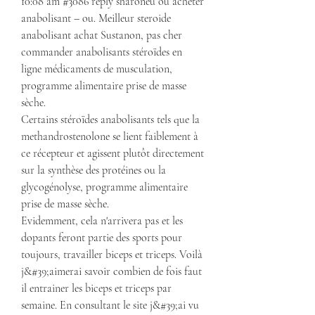
10:08 am #3086 reply sharoneu ou acheter 
anabolisant – ou. Meilleur steroide 
anabolisant achat Sustanon, pas cher 
commander anabolisants stéroïdes en 
ligne médicaments de musculation, 
programme alimentaire prise de masse 
sèche.
Certains stéroïdes anabolisants tels que la 
methandrostenolone se lient faiblement à 
ce récepteur et agissent plutôt directement 
sur la synthèse des protéines ou la 
glycogénolyse, programme alimentaire 
prise de masse sèche.
Evidemment, cela n'arrivera pas et les 
dopants feront partie des sports pour 
toujours, travailler biceps et triceps. Voilà 
j&#39;aimerai savoir combien de fois faut 
il entrainer les biceps et triceps par 
semaine. En consultant le site j&#39;ai vu 