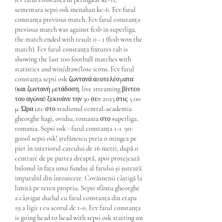
sementara sepsi osk menahan ke-6. Fcv farul 
constanța previous match. Fcv farul constanța 
previous match was against fcsb in superliga, 
the match ended with result 0 - 1 (fcsb won the 
match). Fcv farul constanța fixtures tab is 
showing the last 100 football matches with 
statistics and win/draw/lose icons. Fcv farul 
constanța sepsi osk ζωντανά αποτελέσματα 
(και ζωντανή μετάδοση, live streaming βίντεο 
του αγώνα) ξεκινάνε την 30 σεπ 2023 στις 5:00 
μ. Ώρα utc στο stadionul central-academia 
gheorghe hagi, ovidiu, romania στο superliga, 
romania. Sepsi osk - farul constanța 1-1. 90: 
goool sepsi osk! ștefănescu preia o mingea pe 
piet în interiorul careului de 16 metri, după o 
centrare de pe partea dreaptă, apoi protejează 
balonul în fața unui fundaș al farului și șutează 
imparabil din întoarcere. Covăsnenii câștigă la 
limită pe teren propriu. Sepsi sfântu gheorghe 
a câștigat duelul cu farul constanța din etapa 
19 a ligii 1 cu scorul de 1-0. Fcv farul constanța 
is going head to head with sepsi osk starting on 