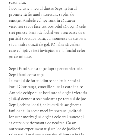
sezonului.
În concluzie, meciul dintre Sepsi și Farul 
promite să fie unul interesant și plin de 
emoție. Ambele echipe sunt în căutarea 
victoriei și vor face tot posibilul să obțină cele 
trei puncte. Fanii de fotbal vor avea parte de o 
partidă spectaculoasă, cu momente de suspans 
și cu multe ocazii de gol. Rămâne să vedem 
care echipă va ieși învingătoare la finalul celor 
90 de minute.
Sepsi Farul Constanța: lupta pentru victorie. 
Sepsi farul constanța.
În meciul de fotbal dintre echipele Sepsi și 
Farul Constanța, emoțiile sunt la cote înalte. 
Ambele echipe sunt hotărâte să obțină victoria 
și să-și demonstreze valoarea pe terenul de joc.
Sepsi, echipa locală, se bucură de susținerea 
fanilor săi în acest meci important. Jucătorii 
lor sunt motivați să obțină cele trei puncte și 
să ofere o performanță de neuitat. Cu un 
antrenor experimentat și un lot de jucători 
talentați, Sepsi este pregătită să lupte până la 