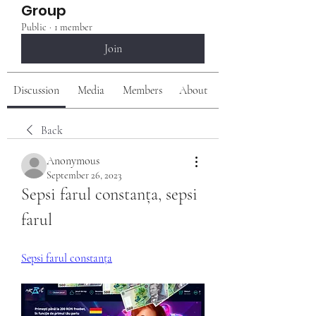
Group
Public
·
1 member
Join
Discussion
Media
Members
About
Back
Anonymous
September 26, 2023
Sepsi farul constanța, sepsi 
farul
Sepsi farul constanța