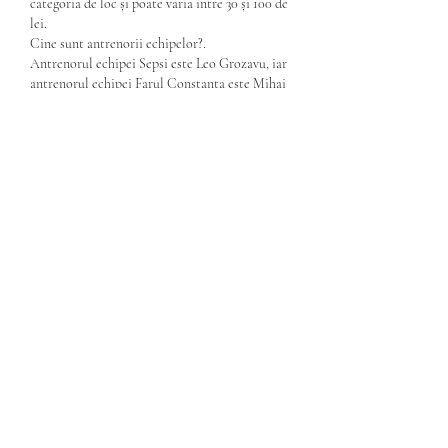
categoria de loc și poate varia între 30 și 100 de 
lei.
Cine sunt antrenorii echipelor?.
Antrenorul echipei Sepsi este Leo Grozavu, iar 
antrenorul echipei Farul Constanța este Mihai 
Teja.
Unde va avea loc meciul?.
Meciul va avea loc pe stadionul echipei Sepsi 
din Sfântu Gheorghe.
Care este istoricul meciurilor dintre cele două 
echipe?.
Istoricul meciurilor dintre cele două echipe 
arată că Sepsi și Farul Constanța s-au întâlnit 
de mai multe ori în trecut, cu rezultate variate.
Confruntarea pe terenul de fotbal. Sepsi farul.
Derbiul Sepsi Farul Constanța este una dintre 
cele mai așteptate partide din Liga I. Ambele 
echipe se pregătesc intens pentru această 
confruntare, dorind să obțină victoria și să urce 
în clasament. Cu o rivalitate puternică și o 
istorie încărcată, această întâlnire promite să 