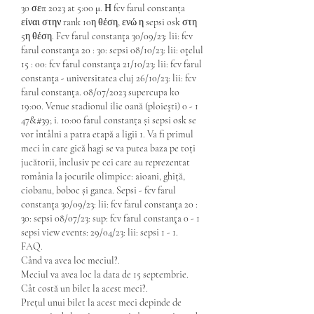
30 σεπ 2023 at 5:00 μ. Η fcv farul constanța 
είναι στην rank 10η θέση, ενώ η sepsi osk στη 
5η θέση. Fcv farul constanţa 30/09/23: lii: fcv 
farul constanţa 20 : 30: sepsi 08/10/23: lii: oţelul 
15 : 00: fcv farul constanţa 21/10/23: lii: fcv farul 
constanţa - universitatea cluj 26/10/23: lii: fcv 
farul constanţa. 08/07/2023 supercupa ko 
19:00. Venue stadionul ilie oană (ploieşti) 0 - 1 
47&#39; i. 10:00 farul constanța și sepsi osk se 
vor întâlni a patra etapă a ligii 1. Va fi primul 
meci în care gică hagi se va putea baza pe toți 
jucătorii, înclusiv pe cei care au reprezentat 
românia la jocurile olimpice: aioani, ghiță, 
ciobanu, boboc și ganea. Sepsi - fcv farul 
constanţa 30/09/23: lii: fcv farul constanţa 20 : 
30: sepsi 08/07/23: sup: fcv farul constanţa 0 - 1 
sepsi view events: 29/04/23: lii: sepsi 1 - 1. 
FAQ.
Când va avea loc meciul?.
Meciul va avea loc la data de 15 septembrie.
Cât costă un bilet la acest meci?.
Prețul unui bilet la acest meci depinde de 