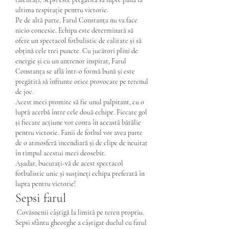
ultima respirație pentru victorie.
Pe de altă parte, Farul Constanța nu va face 
nicio concesie. Echipa este determinată să 
ofere un spectacol fotbalistic de calitate și să 
obțină cele trei puncte. Cu jucători plini de 
energie și cu un antrenor inspirat, Farul 
Constanța se află într-o formă bună și este 
pregătită să înfrunte orice provocare pe terenul 
de joc.
Acest meci promite să fie unul palpitant, cu o 
luptă acerbă între cele două echipe. Fiecare gol 
și fiecare acțiune vor conta în această bătălie 
pentru victorie. Fanii de fotbal vor avea parte 
de o atmosferă incendiară și de clipe de neuitat 
în timpul acestui meci deosebit.
Așadar, bucurați-vă de acest spectacol 
fotbalistic unic și susțineți echipa preferată în 
lupta pentru victorie!
Sepsi farul
 Covăsnenii câștigă la limită pe teren propriu. 
Sepsi sfântu gheorghe a câștigat duelul cu farul 