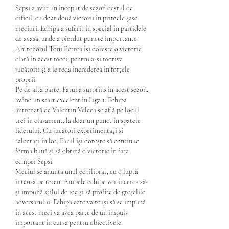
Sepsi a avut un început de sezon destul de 
dificil, cu doar două victorii în primele șase 
meciuri. Echipa a suferit în special în partidele 
de acasă, unde a pierdut puncte importante. 
Antrenorul Toni Petrea își dorește o victorie 
clară în acest meci, pentru a-și motiva 
jucătorii și a le reda încrederea în forțele 
proprii.
Pe de altă parte, Farul a surprins în acest sezon, 
având un start excelent în Liga 1. Echipa 
antrenată de Valentin Velcea se află pe locul 
trei în clasament, la doar un punct în spatele 
liderului. Cu jucători experimentați și 
talentați în lot, Farul își dorește să continue 
forma bună și să obțină o victorie în fața 
echipei Sepsi.
Meciul se anunță unul echilibrat, cu o luptă 
intensă pe teren. Ambele echipe vor încerca să-
și impună stilul de joc și să profite de greșelile 
adversarului. Echipa care va reuși să se impună 
în acest meci va avea parte de un impuls 
important în cursa pentru obiectivele 