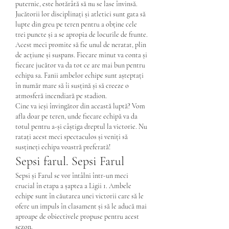
puternic, este hotărâtă să nu se lase învinsă. 
Jucătorii lor disciplinați și atletici sunt gata să 
lupte din greu pe teren pentru a obține cele 
trei puncte și a se apropia de locurile de frunte.
Acest meci promite să fie unul de neratat, plin 
de acțiune și suspans. Fiecare minut va conta și 
fiecare jucător va da tot ce are mai bun pentru 
echipa sa. Fanii ambelor echipe sunt așteptați 
în număr mare să îi susțină și să creeze o 
atmosferă incendiară pe stadion.
Cine va ieși învingător din această luptă? Vom 
afla doar pe teren, unde fiecare echipă va da 
totul pentru a-și câștiga dreptul la victorie. Nu 
ratați acest meci spectaculos și veniți să 
susțineți echipa voastră preferată!
Sepsi farul. Sepsi Farul
Sepsi și Farul se vor întâlni într-un meci 
crucial în etapa a șaptea a Ligii 1. Ambele 
echipe sunt în căutarea unei victorii care să le 
ofere un impuls în clasament și să le aducă mai 
aproape de obiectivele propuse pentru acest 
sezon.