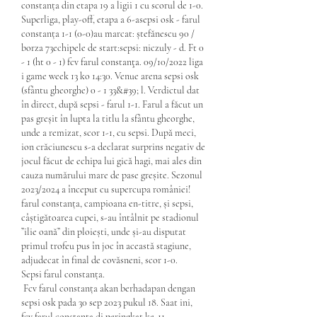
constanța din etapa 19 a ligii 1 cu scorul de 1-0. 
Superliga, play-off, etapa a 6-asepsi osk - farul 
constanța 1-1 (0-0)au marcat: ștefănescu 90 / 
borza 73echipele de start:sepsi: niczuly - d. Ft 0 
- 1 (ht 0 - 1) fcv farul constanţa. 09/10/2022 liga 
i game week 13 ko 14:30. Venue arena sepsi osk 
(sfântu gheorghe) 0 - 1 33&#39; l. Verdictul dat 
în direct, după sepsi - farul 1-1. Farul a făcut un 
pas greșit în lupta la titlu la sfântu gheorghe, 
unde a remizat, scor 1-1, cu sepsi. După meci, 
ion crăciunescu s-a declarat surprins negativ de 
jocul făcut de echipa lui gică hagi, mai ales din 
cauza numărului mare de pase greșite. Sezonul 
2023/2024 a început cu supercupa româniei! 
farul constanța, campioana en-titre, și sepsi, 
câștigătoarea cupei, s-au întâlnit pe stadionul 
”ilie oană” din ploiești, unde și-au disputat 
primul trofeu pus în joc în această stagiune, 
adjudecat în final de covăsneni, scor 1-0. 
Sepsi farul constanța.
 Fcv farul constanța akan berhadapan dengan 
sepsi osk pada 30 sep 2023 pukul 18. Saat ini, 
fcv farul constanța di peringkat ke-11, 