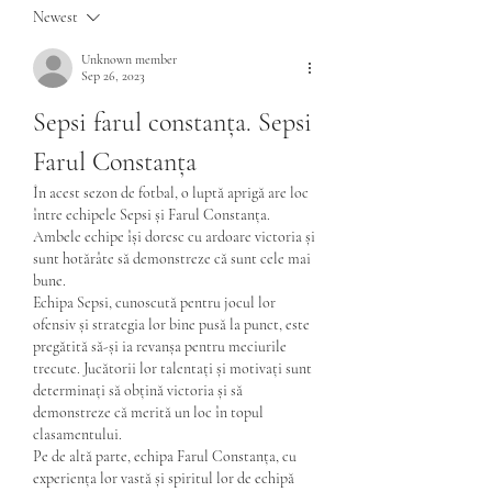
Newest
Unknown member
Sep 26, 2023
Sepsi farul constanța. Sepsi 
Farul Constanța
În acest sezon de fotbal, o luptă aprigă are loc 
între echipele Sepsi și Farul Constanța. 
Ambele echipe își doresc cu ardoare victoria și 
sunt hotărâte să demonstreze că sunt cele mai 
bune.
Echipa Sepsi, cunoscută pentru jocul lor 
ofensiv și strategia lor bine pusă la punct, este 
pregătită să-și ia revanșa pentru meciurile 
trecute. Jucătorii lor talentați și motivați sunt 
determinați să obțină victoria și să 
demonstreze că merită un loc în topul 
clasamentului.
Pe de altă parte, echipa Farul Constanța, cu 
experiența lor vastă și spiritul lor de echipă 