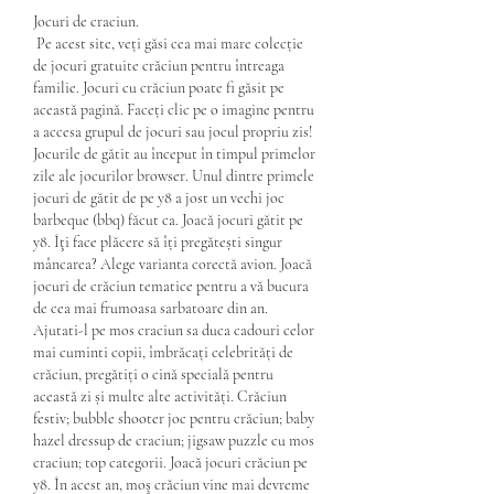
Jocuri de craciun.
 Pe acest site, veți găsi cea mai mare colecție 
de jocuri gratuite crăciun pentru întreaga 
familie. Jocuri cu crăciun poate fi găsit pe 
această pagină. Faceți clic pe o imagine pentru 
a accesa grupul de jocuri sau jocul propriu zis! 
Jocurile de gătit au început în timpul primelor 
zile ale jocurilor browser. Unul dintre primele 
jocuri de gătit de pe y8 a jost un vechi joc 
barbeque (bbq) făcut ca. Joacă jocuri gătit pe 
y8. Îţi face plăcere să îți pregătești singur 
mâncarea? Alege varianta corectă avion. Joacă 
jocuri de crăciun tematice pentru a vă bucura 
de cea mai frumoasa sarbatoare din an. 
Ajutati-l pe mos craciun sa duca cadouri celor 
mai cuminti copii, îmbrăcați celebrități de 
crăciun, pregătiți o cină specială pentru 
această zi și multe alte activități. Crăciun 
festiv; bubble shooter joc pentru crăciun; baby 
hazel dressup de craciun; jigsaw puzzle cu mos 
craciun; top categorii. Joacă jocuri crăciun pe 
y8. În acest an, moş crăciun vine mai devreme 