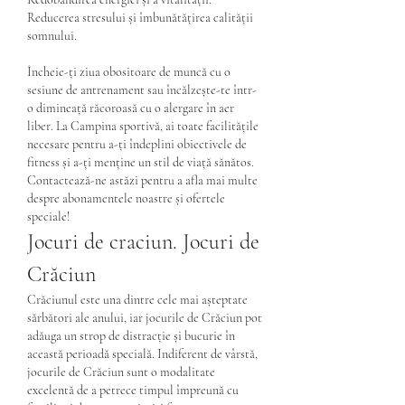
Reducerea stresului și îmbunătățirea calității 
somnului.
Încheie-ți ziua obositoare de muncă cu o 
sesiune de antrenament sau încălzește-te într-
o dimineață răcoroasă cu o alergare în aer 
liber. La Campina sportivă, ai toate facilitățile 
necesare pentru a-ți îndeplini obiectivele de 
fitness și a-ți menține un stil de viață sănătos.
Contactează-ne astăzi pentru a afla mai multe 
despre abonamentele noastre și ofertele 
speciale!
Jocuri de craciun. Jocuri de 
Crăciun
Crăciunul este una dintre cele mai așteptate 
sărbători ale anului, iar jocurile de Crăciun pot 
adăuga un strop de distracție și bucurie în 
această perioadă specială. Indiferent de vârstă, 
jocurile de Crăciun sunt o modalitate 
excelentă de a petrece timpul împreună cu 