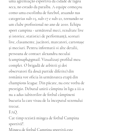
uma agremiação esportiva da cidade de lagoa 
seca, no estado da paraíba. A equipe começou 
como uma escolinha de futebol, atuando nas 
categorias sub-15, sub-17 e sub-21, tornando-se 
um clube profissional no ano de 2010. Echipa 
sport campina - următorul meci, rezultate live 
și istorice, statistici de performanță, scoruri 
live, clasamente, jucători, marcatori, cartonașe 
și meciuri. Pentru informatii si alte detalii, 
persoana de contact alexandru neculai 
(campinaph@gmail. Vizualizați profilul meu 
complet. O brigadă de arbitrii şi doi 
observatori (la două partide diferite) din 
românia vor oficia în următoarea etapă din 
champions league. Din păcate, nu este vorba de 
prestigio. Debutul unirii câmpina în liga a iii-a 
nu a adus iubitorilor de fotbal câmpineni 
bucuria la care visau de la începutul sezonului 
trecut. 
FAQ.
Cat timp rezistă mingea de fotbal Campina 
sportivă?.
Mingea de fotbal Campina sportivă este 