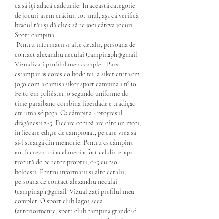
ca să îţi aducă cadourile. În această categorie 
de jocuri avem crăciun tot anul, aşa că verifică 
bradul tău şi dă click să te joci câteva jocuri. 
Sport campina.
 Pentru informatii si alte detalii, persoana de 
contact alexandru neculai (campinaph@gmail. 
Vizualizați profilul meu complet. Para 
estampar as cores do bode rei, a siker entra em 
jogo com a camisa siker sport campina i nº 10. 
Feito em poliéster, o segundo uniforme do 
time paraibano combina liberdade e tradição 
em uma só peça. Cs câmpina - progresul 
drăgănești 2-5. Fiecare echipă are câte un meci, 
în fiecare ediție de campionat, pe care vrea să 
și-l șteargă din memorie. Pentru cs câmpina 
am fi crezut că acel meci a fost cel din etapa 
trecută de pe teren propriu, 0-5 cu cso 
boldești. Pentru informatii si alte detalii, 
persoana de contact alexandru neculai 
(campinaph@gmail. Vizualizați profilul meu 
complet. O sport club lagoa seca 
(anteriormente, sport club campina grande) é 