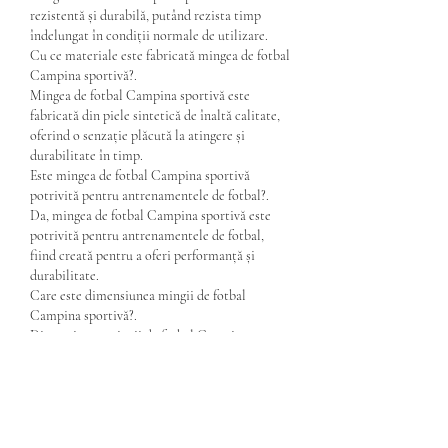
rezistentă și durabilă, putând rezista timp 
îndelungat în condiții normale de utilizare.
Cu ce materiale este fabricată mingea de fotbal 
Campina sportivă?.
Mingea de fotbal Campina sportivă este 
fabricată din piele sintetică de înaltă calitate, 
oferind o senzație plăcută la atingere și 
durabilitate în timp.
Este mingea de fotbal Campina sportivă 
potrivită pentru antrenamentele de fotbal?.
Da, mingea de fotbal Campina sportivă este 
potrivită pentru antrenamentele de fotbal, 
fiind creată pentru a oferi performanță și 
durabilitate.
Care este dimensiunea mingii de fotbal 
Campina sportivă?.
Dimensiunea mingii de fotbal Campina 
sportivă este standard, de 5.
Poate fi mingea de fotbal Campina sportivă 
utilizată pe toate suprafețele?.
Da, mingea de fotbal Campina sportivă poate 
fi utilizată pe majoritatea suprafețelor, 