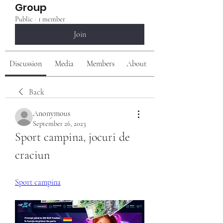
Group
Public
·
1 member
Join
Discussion
Media
Members
About
Back
Anonymous
September 26, 2023
Sport campina, jocuri de 
craciun
Sport campina