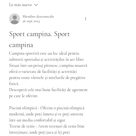
Lo más nuevo
Miembro desconocido
26 sept 2023
Sport campina. Sport 
campina
Campina sportivă este un loc ideal pentru 
iubitorii sportului și activităților în aer liber. 
Situat într-un peisaj pitoresc, campina noastră 
oferă o varietate de facilități și activități 
pentru toate vârstele și nivelurile de pregătire 
fizică.
Descoperă cele mai bune facilități de agrement 
pe care le oferim:
Piscină olimpică - Oferim o piscină olimpică 
modernă, unde poți înnota și te poți antrena 
într-un mediu confortabil și sigur.
Terene de tenis - Avem terenuri de tenis bine 
întreținute, unde poți juca și îți poți 