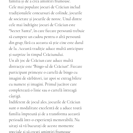
familia și de a crea amintiri frumoase.
Cele mai populare jocuri de Crăciun includ 
tradiționalele concursuri de colinde, jocurile 
de societate și jocurile de noroc. Unul dintre 
cele mai îndrăgite jocuri de Crăciun este 
"Secret Santa", în care fiecare persoană trebuie 
să cumpere un cadou pentru o altă persoană 
din grup, fără ca aceasta să știe cine este darul 
de la. Această tradiție aduce multă anticipare 
și surprize în timpul Crăciunului.
Un alt joc de Crăciun care aduce multă 
distracție este "Bingo-ul de Crăciun". Fiecare 
participant primește o cartelă de bingo cu 
imagini de sărbători, iar apoi se extrag bilete 
cu numere și imagini. Primul jucător care 
completează o linie sau o cartelă întreagă 
câștigă.
Indiferent de jocul ales, jocurile de Crăciun 
sunt o modalitate excelentă de a aduce toată 
familia împreună și de a transforma această 
perioadă într-o experiență memorabilă. Nu 
uitați să vă bucurați de aceste momente 
speciale și să creați amintiri frumoase 