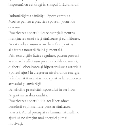
împreună cu cei dragi în timpul Crăciunului!
Îmbunătățirea sănătății. Sport campina.
Motive pentru a practica sportul. Jocuri de 
craciun.
Practicarea sportului este esențială pentru 
menținerea unei vieți sănătoase și echilibrate. 
Acesta aduce numeroase beneficii pentru 
sănătatea noastră fizică și mentală.
Prin exercițiile fizice regulate, putem preveni 
și controla afecțiuni precum bolile de inimă, 
diabetul, obezitatea și hipertensiunea arterială.
Sportul ajută la creșterea nivelului de energie, 
la îmbunătățirea stării de spirit și la reducerea 
stresului și anxietății.
Beneficiile practicării sportului în aer liber. 
Argentina arabia saudita.
Practicarea sportului în aer liber aduce 
beneficii suplimentare pentru sănătatea 
noastră. Aerul proaspăt și lumina naturală ne 
ajută să ne simțim mai energici și mai 
motivați.