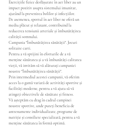
Exercițiile fizice desfășurate în aer liber au un 
impact pozitiv asupra sistemului imunitar, 
ajutând la prevenirea bolilor și infecțiilor.
De asemenea, sportul în aer liber ne oferă un 
mediu plăcut și relaxant, contribuind la 
reducerea tensiunii arteriale și îmbunătățirea 
calității somnului.
Campania "Îmbunătățirea sănătății". Jocuri 
solitaire carti.
Pentru a vă sprijini în eforturile de a vă 
menține sănătatea și a vă îmbunătăți calitatea 
vieții, vă invităm să vă alăturați campaniei 
noastre "Îmbunătățirea sănătății".
Prin intermediul acestei campanii, vă oferim 
acces la o gamă variată de activități sportive și 
facilități moderne, pentru a vă ajuta să vă 
atingeți obiectivele de sănătate și fitness.
Vă așteptăm cu drag în cadrul campinei 
noastre sportive, unde puteți beneficia de 
antrenamente individualizate, programe de 
nutriție și consiliere specializată, pentru a vă 
menține sănătatea în formă optimă.