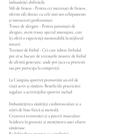
îmbunătăți abilitățile.
Săli de fitness - Pentru cei interesați de fitness, 
oferim săli dotate cu cele mai noi echipamente 
și instructori profesioniști.
Trasee de alergare - Pentru pasionații de 
alergare, avem trasee special amenajate, care 
îți oferă o experiență memorabilă în mijlocul 
naturii.
Terenuri de fotbal - Cei care iubesc fotbalul 
pot să se bucure de terenurile noastre de fotbal 
de ultimă generație, unde pot juca cu prietenii 
sau pot participa la competiții.
La Campina sportivă promovăm un stil de 
viață activ și sănătos. Beneficiile practicării 
regulare a activităților sportive includ:
Îmbunătățirea sănătății cardiovasculare și a 
stării de bine fizică și mentală.
Creșterea rezistenței și a puterii musculare.
Scăderea în greutate și menținerea unei siluete 
sănătoase.
Redobândirea energiei și a vitalității.