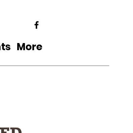
ts
More