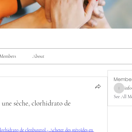
Members
About
Membe
inf
info9337
See All M
ne sèche, clorhidrato de 
rhidrato de clenbuterol - Acheter des stéroïdes en 