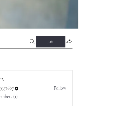
Join
rs
o9337687
Follow
687
embers (1)