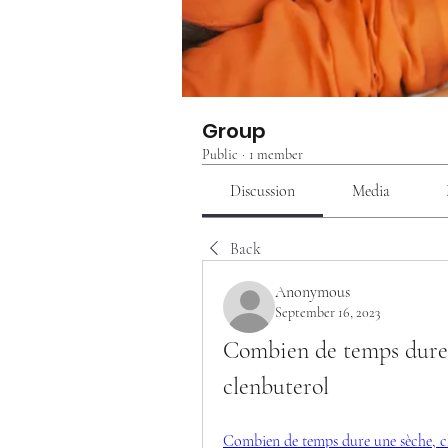
Group
Public
·
1 member
Discussion
Media
Back
Anonymous
September 16, 2023
Combien de temps dure u
clenbuterol
Combien de temps dure une sèche, clo