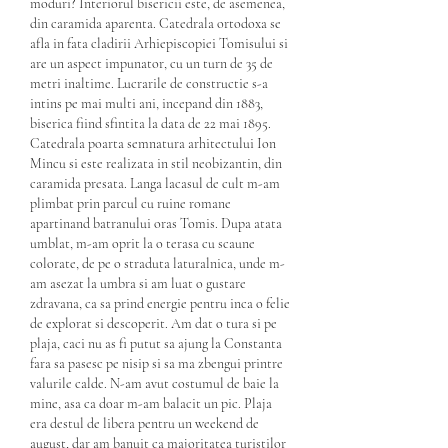
moduri? Interiorul bisericii este, de asemenea, 
din caramida aparenta. Catedrala ortodoxa se 
afla in fata cladirii Arhiepiscopiei Tomisului si 
are un aspect impunator, cu un turn de 35 de 
metri inaltime. Lucrarile de constructie s-a 
intins pe mai multi ani, incepand din 1883, 
biserica fiind sfintita la data de 22 mai 1895. 
Catedrala poarta semnatura arhitectului Ion 
Mincu si este realizata in stil neobizantin, din 
caramida presata. Langa lacasul de cult m-am 
plimbat prin parcul cu ruine romane 
apartinand batranului oras Tomis. Dupa atata 
umblat, m-am oprit la o terasa cu scaune 
colorate, de pe o straduta laturalnica, unde m-
am asezat la umbra si am luat o gustare 
zdravana, ca sa prind energie pentru inca o felie 
de explorat si descoperit. Am dat o tura si pe 
plaja, caci nu as fi putut sa ajung la Constanta 
fara sa pasesc pe nisip si sa ma zbengui printre 
valurile calde. N-am avut costumul de baie la 
mine, asa ca doar m-am balacit un pic. Plaja 
era destul de libera pentru un weekend de 
august, dar am banuit ca majoritatea turistilor 