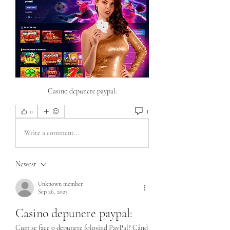
Casino depunere paypal:
1
0
Write a comment...
Newest
Unknown member
Sep 26, 2023
Casino depunere paypal:
Cum se face o depunere folosind PayPal? Când 