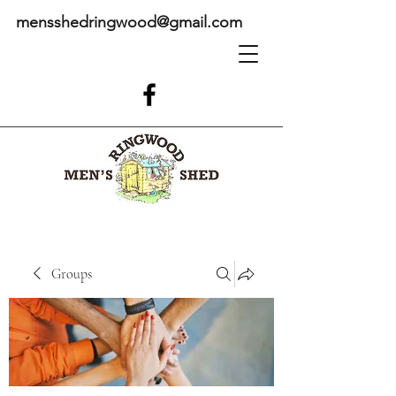
mensshedringwood@gmail.com
Groups