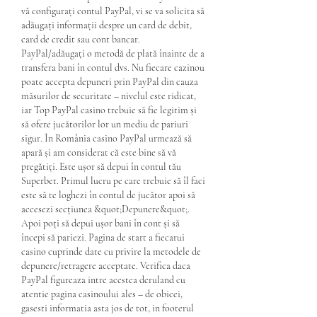
vă configurați contul PayPal, vi se va solicita să 
adăugați informații despre un card de debit, 
card de credit sau cont bancar. 
PayPal/adăugați o metodă de plată înainte de a 
transfera bani în contul dvs. Nu fiecare cazinou 
poate accepta depuneri prin PayPal din cauza 
măsurilor de securitate – nivelul este ridicat, 
iar Top PayPal casino trebuie să fie legitim și 
să ofere jucătorilor lor un mediu de pariuri 
sigur. În România casino PayPal urmează să 
apară și am considerat că este bine să vă 
pregătiți. Este ușor să depui în contul tău 
Superbet. Primul lucru pe care trebuie să îl faci 
este să te loghezi în contul de jucător apoi să 
accesezi secțiunea &quot;Depunere&quot;. 
Apoi poți să depui ușor bani în cont și să 
începi să pariezi. Pagina de start a fiecarui 
casino cuprinde date cu privire la metodele de 
depunere/retragere acceptate. Verifica daca 
PayPal figureaza intre acestea deruland cu 
atentie pagina casinoului ales – de obicei, 
gasesti informatia asta jos de tot, in footerul 