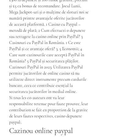
și £5 ca bonus de recomandare. Jocul Lunii, 
Mega Jackpot-uri și o mulțime de sloturi noi se 
numără printre avantajele oferite jucătorilor 
de această platformă. 1 Casino cu Paypal – 
metodă de plată; 2 Cum efectuezi o depunere 
sau retragere la casino online prin PayPal? 3 
Casinouri cu PayPal în România. 1 Ce este 
PayPal și ce avantaje oferă? 3. 5 Economii; 4 
Care sunt cazinourile care acceptă PayPal în 
România? 5 PayPal și securitatea plăților. 
Cazinouri PayPal în 2023. Utilizarea PayPal 
permite jucătorilor de online casino să nu 
utilizeze direct instrumente precum cardurile 
bancare, ceea ce contribuie esențial la 
securitatea jucătorilor în mediul online. 
Si tous les co-auteurs ont vu leur 
responsabilite retenue pour faute prouvee, leur 
contribution se fait en proportion de la gravite 
de leurs fautes respectives, casino depunere 
paypal:.
Cazinou online paypal