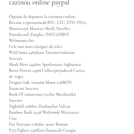
cazinou online paypal
Opțiuni de depunere la cazinouri online: 
Bitcoin, criptomonedă BTC, LTC, ETH, VISA, 
Mastercard, Maestro, Skrill, Neteller, 
Paysafecard, Zimpler, INSTADEBIT, 
Webmoney<br>
Cele mai mari câștiguri ale zilei:
Wild Santa 2489Euro Tavernerviolation 
Suceava 
Shark Meet 2432btc Spotlessuser Sighișoara 
Retro Horror 1439$ Collectprejudiced Curtea 
de Argeș 
Dragon Link Autumn Moon 1138RON 
Euuacoat Suceava 
Book Of Amaterasu 1721btc Meerkatskit 
Suceava 
Nightfall 2186btc Dualnachos Vulcan 
Bamboo Rush 1253$ Wailrowdy Miercurea-
Ciuc 
Fire Fortunes 1789btc 90set Roman 
F777 Fighter 2328Euro Euuascaly Giurgiu 