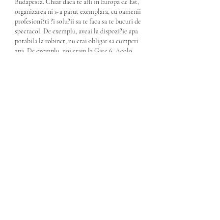
Budapesta. Chiar daca te afli in Europa de Est, 
organizarea ni s-a parut exemplara, cu oamenii 
profesioni?ti ?i solu?ii sa te faca sa te bucuri de 
spectacol. De exemplu, aveai la dispozi?ie apa 
potabila la robinet, nu erai obligat sa cumperi 
apa. De exemplu, noi eram la Gate 6. Acolo 
arai biletul pe telefon (a mers a?a, chiar daca 
scria pe el ca trebuie printat)., depunere paypal 
cazinou. Intri pe un culoar metalic, la capat 
cineva verifica bagajul ?i gata. De aici ai acces 
la toate zonele, toalete, mancare, merch.
Chiar se catiga bani reali jucand la ruleta 
online?, casino depunere paypal. Desigur, 
jucatorii de ruleta pot ca?tiga bani reali! 
Asigura-te intotdeauna ca alegi un cazinou de 
incredere ?i verifica condi?iile de plata a ca?
tigurilor (mai ales daca joci cu bonusuri sau 
promo?ii) pentru a evita surprize neplacute. 
Cum se ca?tiga la ruleta intr-un cazinou? 
Pentru a-?i maximiza ?ansele de ca?tig te 
sfatuim sa acorzi o prioritate jocului de ruleta 
europeana ?i franceza deoarece avantajul casei 