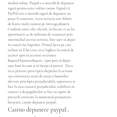
mediul online. Paypal e o metodă de depunere 
sigură pentru orice online casino. Faptul că 
PayPal este o metodă sigură de depunere nu 
poate fi contestat. Acest serviciu este folosit 
de foarte mulți oameni pe întreaga planetă. 
Conform unor cifre oficiale, în fiecare zi au loc 
aproximativ 41 de milioane de tranzacții prin 
intermediul acestui serviciu. Este ușor să depui 
în contul tău Superbet. Primul lucru pe care 
trebuie să îl faci este să te loghezi în contul de 
jucător apoi să accesezi secțiunea 
&quot;Depunere&quot;. Apoi poți să depui 
ușor bani în cont și să începi să pariezi.  Daca, 
in ce priveste prescriptia dreptului la actiune 
sau constatarea starii de uzura a bunurilor 
afectate prin fapta prejudiciabila, raportarea se 
face la ziua cauzarii prejudiciului, stabilirea in 
concret a despagubirilor se face in raport de 
preturile existente la momentul pronuntarii 
hotararii, casino depunere paypal:.
Casino depunere paypal:, 