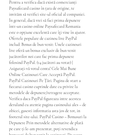
Pentru a verifica dacă există comercianți 
Paysafecard casino în țara de origine, te 
invităm să verifici site-ul oficial al companiei. 
În general, dacă vrei să faci prima depunere 
într-un casino online Paysafecard Romania 
este o opțiune excelentă care îţi vine în ajutor. 
Ofertele populare de cazinou live PayPal 
includ: Bonus de bun venit: Unele cazinouri 
live oferă un bonus exclusiv de bun venit 
jucătorilor noi care fac prima depunere 
folosind PayPal. (14 jucători au votat) | 
Asigurați-vă votul conta! Cele Mai Bune 
Online Cazinouri Care Acceptă PayPal. 
PayPal Cazinouri Pe Țări. Pagina de start a 
fiecarui casino cuprinde date cu privire la 
metodele de depunere/retragere acceptate. 
Verifica daca PayPal figureaza intre acestea 
deruland cu atentie pagina casinoului ales – de 
obicei, gasesti informatia asta jos de tot, in 
footerul site-ului. PayPal Casino – Bonusuri la 
Depunere Prin metodele alternative de plată 
pe care ți le-am prezentat, poți revendica 
bonusuri de bun venit la cazinouri. De aceea, 