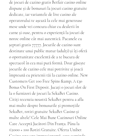
de jocuri de cazino gratis Betfair casino online 
dispune și de bonusuri la jocuri casino gratuite 
dedicate, iar variantele de live casino ale 
operatorului te așează la cele mai generoase 
mese unde vei concura chiar cu dealerii în 
carne și oase, pentru o experiență la jocuri de 
noroc online cât mai autentică. Pacanele cu 
șeptari gratis 7️7️7️7️7️. Jocurile de cazino sunt 
destinate unui public matur (adulți) și îți oferă 
o oportunitate excelentă de a te bucura de 
spectacol în cea mai pură formă. Doar găsește 
jocurile de cazino cele mai potrivite și joacă 
împreună cu prietenii tăi la cazino online. New 
Customers Get 100 Free Spins &amp; A £30 
Bonus On First Deposit. Jucați 0 jocuri slot de 
la 0 furnizori de jocuri la SekaBet Casino. 
Citiți recenzia noastră SekaBet pentru a afla 
mai multe despre bonusurile și promoțiile 
SekaBet, rotiri gratuite SekaBet Casino și 
multe altele! Cele Mai Bune Cazinouri Online 
Care Acceptă Jucători Din Franța. Pâna la 
€2000 + 100 Rotiri Gratuite. Oferta Unibet 
Casino este una impresionantă, care cuprinde 