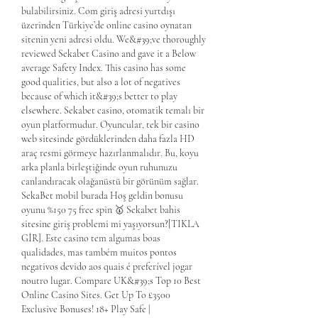
bulabilirsiniz. Com giriş adresi yurtdışı 
üzerinden Türkiye’de online casino oynatan 
sitenin yeni adresi oldu. We&#39;ve thoroughly 
reviewed Sekabet Casino and gave it a Below 
average Safety Index. This casino has some 
good qualities, but also a lot of negatives 
because of which it&#39;s better to play 
elsewhere. Sekabet casino, otomatik temalı bir 
oyun platformudur. Oyuncular, tek bir casino 
web sitesinde gördüklerinden daha fazla HD 
araç resmi görmeye hazırlanmalıdır. Bu, koyu 
arka planla birleştiğinde oyun ruhunuzu 
canlandıracak olağanüstü bir görünüm sağlar. 
SekaBet mobil burada Hoş geldin bonusu 
oyunu %150 75 free spin 🥇 Sekabet bahis 
sitesine giriş problemi mi yaşıyorsun?[TIKLA 
GİR]. Este casino tem algumas boas 
qualidades, mas também muitos pontos 
negativos devido aos quais é preferível jogar 
noutro lugar. Compare UK&#39;s Top 10 Best 
Online Casino Sites. Get Up To £3500 
Exclusive Bonuses! 18+ Play Safe | 