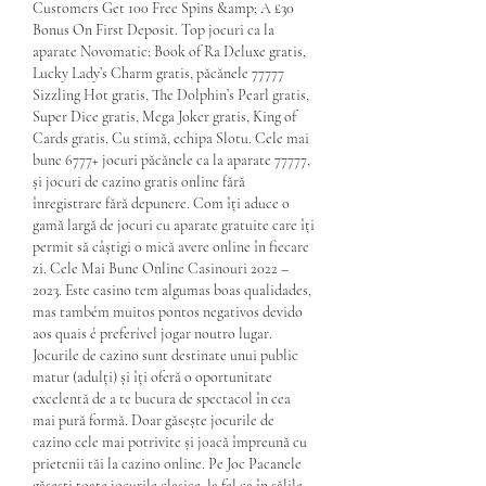
Customers Get 100 Free Spins &amp; A £30 
Bonus On First Deposit. Top jocuri ca la 
aparate Novomatic: Book of Ra Deluxe gratis, 
Lucky Lady’s Charm gratis, păcănele 77777 
Sizzling Hot gratis, The Dolphin’s Pearl gratis, 
Super Dice gratis, Mega Joker gratis, King of 
Cards gratis. Cu stimă, echipa Slotu. Cele mai 
bune 6777+ jocuri păcănele ca la aparate 77777, 
și jocuri de cazino gratis online fără 
înregistrare fără depunere. Com îți aduce o 
gamă largă de jocuri cu aparate gratuite care îți 
permit să câștigi o mică avere online în fiecare 
zi. Cele Mai Bune Online Casinouri 2022 – 
2023. Este casino tem algumas boas qualidades, 
mas também muitos pontos negativos devido 
aos quais é preferível jogar noutro lugar. 
Jocurile de cazino sunt destinate unui public 
matur (adulți) și îți oferă o oportunitate 
excelentă de a te bucura de spectacol în cea 
mai pură formă. Doar găsește jocurile de 
cazino cele mai potrivite și joacă împreună cu 
prietenii tăi la cazino online. Pe Joc Pacanele 
găsești toate jocurile clasice, la fel ca în sălile 