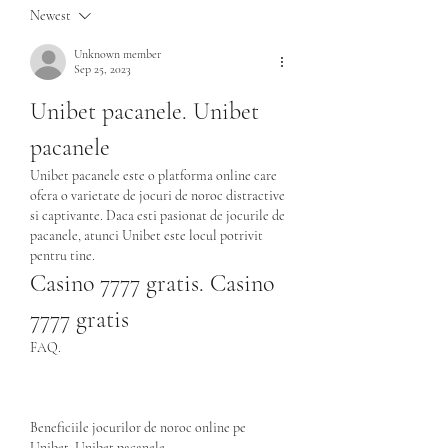
Newest
Unknown member
Sep 25, 2023
Unibet pacanele. Unibet 
pacanele
Unibet pacanele este o platforma online care 
ofera o varietate de jocuri de noroc distractive 
si captivante. Daca esti pasionat de jocurile de 
pacanele, atunci Unibet este locul potrivit 
pentru tine.
Casino 7777 gratis. Casino 
7777 gratis
FAQ.
Beneficiile jocurilor de noroc online pe 
Unibet. Unibet pacanele.