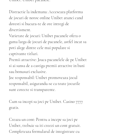
Distractie la indemana: Acceseaza platforma 
de jocuri de noroc online Unibet atunci cand 
doresti si bucura-te de ore intregi de 
divertisment.
Varietate de jocuri: Unibet pacanele ofera o 
gama larga de jocuri de pacanele, astfel incat sa 
poti alege dintre cele mai populare si 
captivante titluri.
Premii atractive: Joaca pacanelele de pe Unibet 
si ai sansa de a castiga premii atractive in bani 
sau bonusuri exclusive.
Joc responsabil: Unibet promoveaza jocul 
responsabil, asigurandu-se ca toate jocurile 
sunt corecte si transparente.
Cum sa incepi sa joci pe Unibet. Casino 7777 
gratis.
Creaza un cont: Pentru a incepe sa joci pe 
Unibet, trebuie sa iti creezi un cont gratuit. 
Completeaza formularul de inregistrare cu 