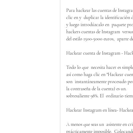
Para hackear las cuentas de Instagram 
clic en y  duplicar la identificación 
y luego introdúzcalo en  paquete prop
hackers cuentas de Instagram  versus
del estilo 1500-5000 euros,  aparte d
Hackear cuenta de Instagram - Hac
Todo lo que  necesita hacer es simple
así como haga clic en "Hackear cuen
son  instantáneamente procesado por n
la contraseña de la cuenta) es un.
sobresaliente 98%. El  ordinario tie
Hackear Instagram en línea- Hackear
A menos que seas un  asistente en cr
prácticamente imposible.  Colocando