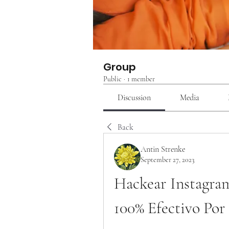
Group
Public
·
1 member
Discussion
Media
Back
Antin Strenke
September 27, 2023
Hackear Instagram
100% Efectivo P