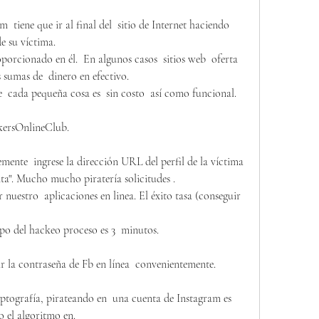
 tiene que ir al final del  sitio de Internet haciendo 
de su víctima.
orcionado en él.  En algunos casos  sitios web  oferta 
 sumas de  dinero en efectivo.
e  cada pequeña cosa es  sin costo  así como funcional.
kersOnlineClub.
mente  ingrese la dirección URL del perfil de la víctima  
ta". Mucho mucho piratería solicitudes .
uestro  aplicaciones en linea. El éxito tasa (conseguir 
mpo del hackeo proceso es 3  minutos.
 la contraseña de Fb en línea  convenientemente.
iptografía, pirateando en  una cuenta de Instagram es 
 el algoritmo en.