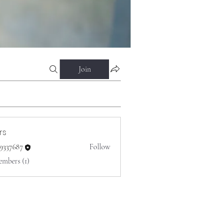
Join
rs
o9337687
Follow
687
embers (1)