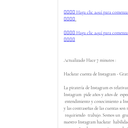
👉🏻👉🏻 Haga clic aquí para comenza
👈🏻👈🏻
👉🏻👉🏻 Haga clic aquí para comenza
👈🏻👈🏻
Actualizado Hace 7 minutos :
Hackear cuenta de Instagram - Grati
La piratería de Instagram es relativ
Instagram  pide años y años de  espe
 entendimiento y conocimiento a Instagrams infraestructura. Hackear cuentas de Instagram 
y las contraseñas de las cuentas son
 requiriendo  trabajo. Somos un  grupo de  aplicación de software  aprendices  que pulir 
nuestro Instagram hackear  habilid