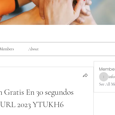
Members
About
Membe
inf
info9337
See All M
 Gratis En 30 segundos 
or URL 2023 YTUKH6