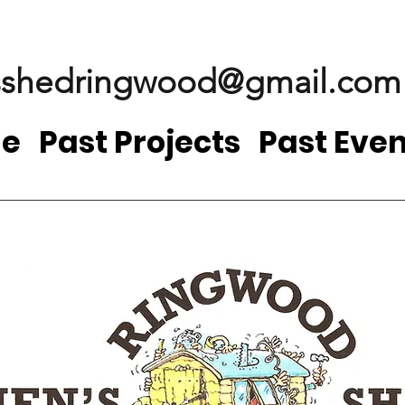
shedringwood@gmail.com
e
Past Projects
Past Even