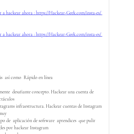
r a hackear ahora : https://Hackear-Geek.com/insta-es/ 
r a hackear ahora : https://Hackear-Geek.com/insta-es/ 
s  así como  Rápido en línea
amente  desafiante concepto. Hackear una cuenta de 
ctáculos
 muy
ades por hackear Instagram