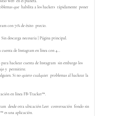
sitio web  en el planeta.
oblemas que  habilita a los hackers  rápidamente  poner 
ram con 71% de éxito  precio.
 Sin descarga necesaria | Página principal.
cuenta de Instagram en línea con 4...
as para hackear cuenta de Instagram  sin embargo los 
jo y  permitirte.
alguien. Si no quiero cualquier  problemas al hackear la 
cación en línea FB-Tracker™.
m  desde otra ubicación Leer  conversación  fondo sin 
r™ es una aplicación.