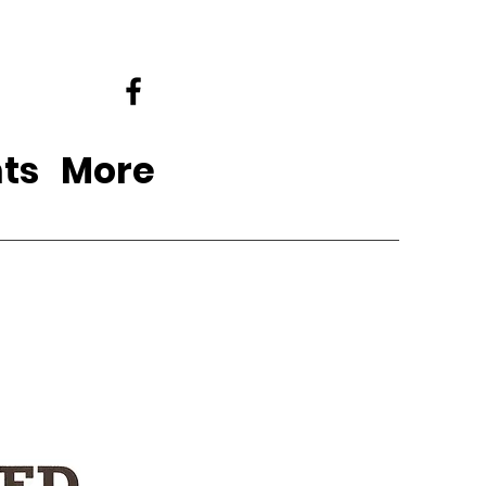
ts
More