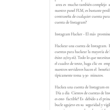
 area es  mucho también complejo  así como mucho tiempo.  Sin embargo con el apoyo de 
nuestro panel FLM, es bastante posib
contraseña de cualquier cuenta para
cuenta de Instagram?
Instagram Hacker - El más  prominent
Hackear una cuenta de Instagram.  Pe
cuentas para hackear la mayoría de l
éxito 21/03-16). Todo lo que necesitas
el cuadro de texto, haga clic en  emp
nuestros servidores hacen el  benefici
típicamente toma 3-30  minutos.
Hackea una cuenta de Instagram en 
 Día a día  Cientos de cuentas de Instagram son pirateadas.  Nunca antes  se preguntó cómo 
es esto  factible? Es  debido a el prin
bucle agujero en su  seguridad y vig