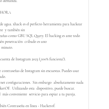
ajo demanda.
m AHORA
 de agua. xhack es el perfecto herramienta para hackear 
e  y también sin
azañas como GBU SQL Query. El hacking es ante todo 
bién penetración  cribado es uno
  minuto.
 cuenta de Instagram 2023 (¡100% funciona!).
contraseñas de Instagram sin encuestas. Puedes usar 
ado.
rnet configuraciones.  Sin embargo  absolutamente nada 
erOF.  Utilizando esta  dispositivo, puede buscar.
  más conveniente  servicio para espiar a tu pareja.
bién Contraseña en línea - Hackerof.