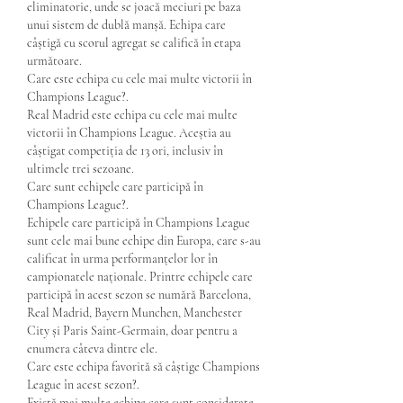
eliminatorie, unde se joacă meciuri pe baza 
unui sistem de dublă manșă. Echipa care 
câștigă cu scorul agregat se califică în etapa 
următoare.
Care este echipa cu cele mai multe victorii în 
Champions League?.
Real Madrid este echipa cu cele mai multe 
victorii în Champions League. Aceștia au 
câștigat competiția de 13 ori, inclusiv în 
ultimele trei sezoane.
Care sunt echipele care participă în 
Champions League?.
Echipele care participă în Champions League 
sunt cele mai bune echipe din Europa, care s-au 
calificat în urma performanțelor lor în 
campionatele naționale. Printre echipele care 
participă în acest sezon se numără Barcelona, 
Real Madrid, Bayern Munchen, Manchester 
City și Paris Saint-Germain, doar pentru a 
enumera câteva dintre ele.
Care este echipa favorită să câștige Champions 
League în acest sezon?.
Există mai multe echipe care sunt considerate 