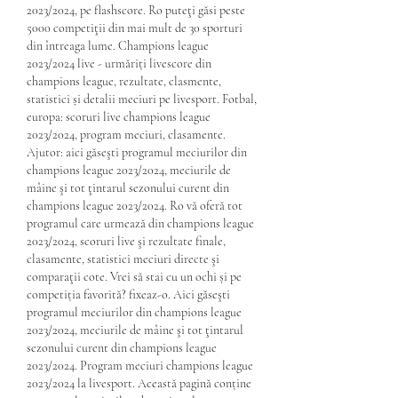
2023/2024, pe flashscore. Ro puteţi găsi peste 
5000 competiţii din mai mult de 30 sporturi 
din întreaga lume. Champions league 
2023/2024 live - urmăriți livescore din 
champions league, rezultate, clasmente, 
statistici și detalii meciuri pe livesport. Fotbal, 
europa: scoruri live champions league 
2023/2024, program meciuri, clasamente. 
Ajutor: aici găseşti programul meciurilor din 
champions league 2023/2024, meciurile de 
mâine şi tot ţintarul sezonului curent din 
champions league 2023/2024. Ro vă oferă tot 
programul care urmează din champions league 
2023/2024, scoruri live şi rezultate finale, 
clasamente, statistici meciuri directe şi 
comparaţii cote. Vrei să stai cu un ochi și pe 
competiția favorită? fixeaz-o. Aici găseşti 
programul meciurilor din champions league 
2023/2024, meciurile de mâine şi tot ţintarul 
sezonului curent din champions league 
2023/2024. Program meciuri champions league 
2023/2024 la livesport. Această pagină conține 