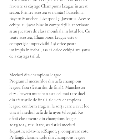
favorite să câștige Champions League în acest 
sezon. Printre acestea se numără Barcelona, 
Bayern Munchen, Liverpool și Juventus. Aceste 
echipe au jucat bine în competițiile anterioare 
și au jucători de clasă mondială în lotul lor. Cu 
toate acestea, Champions League este o 
competiție imprevizibilă și orice poate 
întâmpla în fotbal, așa că orice echipă are șansa 
de a câștiga titlul.
Meciuri din champions league.
Programul meciurilor din uefa champions 
league, faza sferturilor de finală. Manchester 
city - bayern munchen este cel mai tare duel 
din sferturile de finală ale uefa champions 
league, conform tragerii la sorţi care a avut loc 
vineri la sediul uefa de la nyon (elveţia). Ro 
oferă clasamente din champions league 
2023/2024, rezultate, statistici meciuri 
&quot;head-to-head&quot; şi comparare cote. 
Pe lângă clasamentele din champions league 