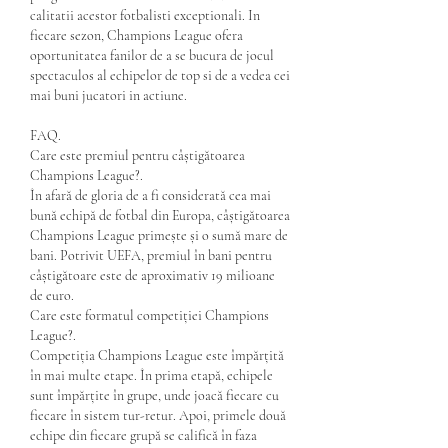
calitatii acestor fotbalisti exceptionali. In 
fiecare sezon, Champions League ofera 
oportunitatea fanilor de a se bucura de jocul 
spectaculos al echipelor de top si de a vedea cei 
mai buni jucatori in actiune.
FAQ.
Care este premiul pentru câștigătoarea 
Champions League?.
În afară de gloria de a fi considerată cea mai 
bună echipă de fotbal din Europa, câștigătoarea 
Champions League primește și o sumă mare de 
bani. Potrivit UEFA, premiul în bani pentru 
câștigătoare este de aproximativ 19 milioane 
de euro.
Care este formatul competiției Champions 
League?.
Competiția Champions League este împărțită 
în mai multe etape. În prima etapă, echipele 
sunt împărțite în grupe, unde joacă fiecare cu 
fiecare în sistem tur-retur. Apoi, primele două 
echipe din fiecare grupă se califică în faza 