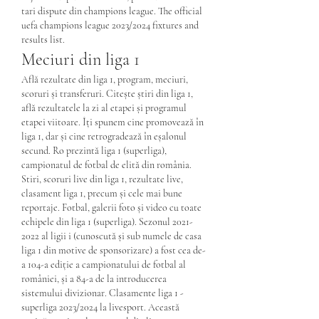
tari dispute din champions league. The official 
uefa champions league 2023/2024 fixtures and 
results list. 
Meciuri din liga 1
Află rezultate din liga 1, program, meciuri, 
scoruri și transferuri. Citește știri din liga 1, 
află rezultatele la zi al etapei și programul 
etapei viitoare. Îți spunem cine promovează în 
liga 1, dar și cine retrogradează în eșalonul 
secund. Ro prezintă liga 1 (superliga), 
campionatul de fotbal de elită din românia. 
Stiri, scoruri live din liga 1, rezultate live, 
clasament liga 1, precum și cele mai bune 
reportaje. Fotbal, galerii foto și video cu toate 
echipele din liga 1 (superliga). Sezonul 2021-
2022 al ligii i (cunoscută și sub numele de casa 
liga 1 din motive de sponsorizare) a fost cea de-
a 104-a ediție a campionatului de fotbal al 
româniei, și a 84-a de la introducerea 
sistemului divizionar. Clasamente liga 1 - 
superliga 2023/2024 la livesport. Această 