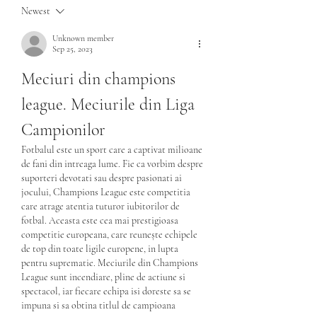
Newest
Unknown member
Sep 25, 2023
Meciuri din champions 
league. Meciurile din Liga 
Campionilor
Fotbalul este un sport care a captivat milioane 
de fani din intreaga lume. Fie ca vorbim despre 
suporteri devotati sau despre pasionati ai 
jocului, Champions League este competitia 
care atrage atentia tuturor iubitorilor de 
fotbal. Aceasta este cea mai prestigioasa 
competitie europeana, care reunește echipele 
de top din toate ligile europene, in lupta 
pentru suprematie. Meciurile din Champions 
League sunt incendiare, pline de actiune si 
spectacol, iar fiecare echipa isi doreste sa se 
impuna si sa obtina titlul de campioana 