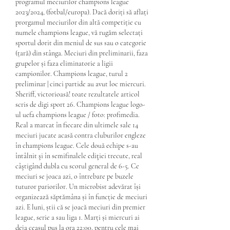
programul meciurilor champions league 
2023/2024, (fotbal/europa). Dacă doriți să aflați 
prorgamul meciurilor din altă competiție cu 
numele champions league, vă rugăm selectați 
sportul dorit din meniul de sus sau o categorie 
(țară) din stânga. Meciuri din preliminarii, faza 
grupelor și faza eliminatorie a ligii 
campionilor. Champions league, turul 2 
preliminar | cinci partide au avut loc miercuri. 
Sheriff, victorioasă! toate rezultatele articol 
scris de digi sport 26. Champions league logo-
ul uefa champions league / foto: profimedia. 
Real a marcat în fiecare din ultimele sale 14 
meciuri jucate acasă contra cluburilor engleze 
în champions league. Cele două echipe s-au 
întâlnit şi în semifinalele ediţiei trecute, real 
câştigând dubla cu scorul general de 6-5. Ce 
meciuri se joaca azi, o întrebare pe buzele 
tuturor pariorilor. Un microbist adevărat își 
organizează săptămâna și în funcție de meciuri 
azi. E luni, știi că se joacă meciuri din premier 
league, serie a sau liga 1. Marți și miercuri ai 
deja ceasul pus la ora 22:00, pentru cele mai 