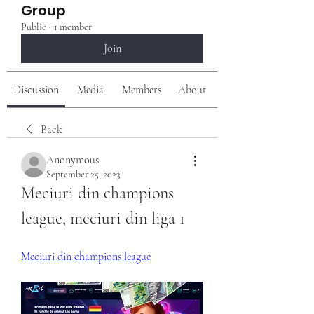
Group
Public
·
1 member
Join
Discussion
Media
Members
About
Back
Anonymous
September 25, 2023
Meciuri din champions 
league, meciuri din liga 1
Meciuri din champions league