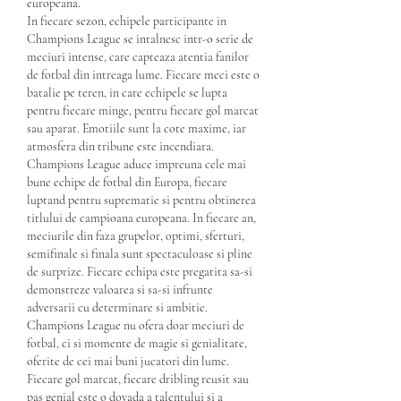
europeana.
In fiecare sezon, echipele participante in 
Champions League se intalnesc intr-o serie de 
meciuri intense, care capteaza atentia fanilor 
de fotbal din intreaga lume. Fiecare meci este o 
batalie pe teren, in care echipele se lupta 
pentru fiecare minge, pentru fiecare gol marcat 
sau aparat. Emotiile sunt la cote maxime, iar 
atmosfera din tribune este incendiara.
Champions League aduce impreuna cele mai 
bune echipe de fotbal din Europa, fiecare 
luptand pentru suprematie si pentru obtinerea 
titlului de campioana europeana. In fiecare an, 
meciurile din faza grupelor, optimi, sferturi, 
semifinale si finala sunt spectaculoase si pline 
de surprize. Fiecare echipa este pregatita sa-si 
demonstreze valoarea si sa-si infrunte 
adversarii cu determinare si ambitie.
Champions League nu ofera doar meciuri de 
fotbal, ci si momente de magie si genialitate, 
oferite de cei mai buni jucatori din lume. 
Fiecare gol marcat, fiecare dribling reusit sau 
pas genial este o dovada a talentului si a 