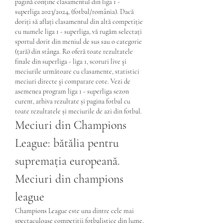
pagină conține clasamentul din liga 1 - 
superliga 2023/2024, (fotbal/românia). Dacă 
doriți să aflați clasamentul din altă competiție 
cu numele liga 1 - superliga, vă rugăm selectați 
sportul dorit din meniul de sus sau o categorie 
(țară) din stânga. Ro oferă toate rezultatele 
finale din superliga - liga 1, scoruri live şi 
meciurile următoare cu clasamente, statistici 
meciuri directe şi comparare cote. Vezi de 
asemenea program liga 1 - superliga sezon 
curent, arhiva rezultate și pagina fotbal cu 
toate rezultatele și meciurile de azi din fotbal. 
Meciuri din Champions 
League: bătălia pentru 
supremația europeană. 
Meciuri din champions 
league
Champions League este una dintre cele mai 
spectaculoase competiții fotbalistice din lume, 