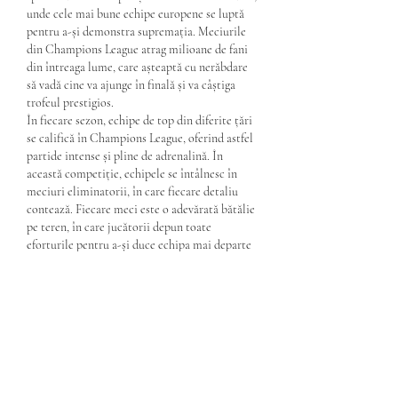
unde cele mai bune echipe europene se luptă 
pentru a-și demonstra supremația. Meciurile 
din Champions League atrag milioane de fani 
din întreaga lume, care așteaptă cu nerăbdare 
să vadă cine va ajunge în finală și va câștiga 
trofeul prestigios.
În fiecare sezon, echipe de top din diferite țări 
se califică în Champions League, oferind astfel 
partide intense și pline de adrenalină. În 
această competiție, echipele se întâlnesc în 
meciuri eliminatorii, în care fiecare detaliu 
contează. Fiecare meci este o adevărată bătălie 
pe teren, în care jucătorii depun toate 
eforturile pentru a-și duce echipa mai departe 
și a câștiga trofeul.
Supremația europeană este scopul final al 
fiecărei echipe din Champions League. Fiecare 
echipă își dorește să fie considerată cea mai 
bună din Europa, iar această dorință se reflectă 
în fiecare meci. Jucătorii se antrenează intens, 
studiază adversarii și își pregătesc tactica 
pentru a-și consolida șansele de succes. Bătălia 