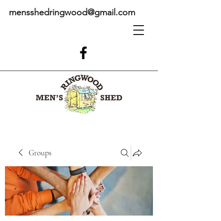
mensshedringwood@gmail.com
Groups