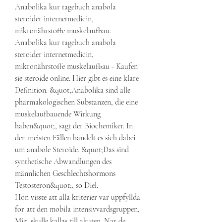
Anabolika kur tagebuch anabola 
steroider internetmedicin, 
mikronährstoffe muskelaufbau. 
Anabolika kur tagebuch anabola 
steroider internetmedicin, 
mikronährstoffe muskelaufbau - Kaufen 
sie steroide online. Hier gibt es eine klare 
Definition: &quot;Anabolika sind alle 
pharmakologischen Substanzen, die eine 
muskelaufbauende Wirkung 
haben&quot;, sagt der Biochemiker. In 
den meisten Fällen handelt es sich dabei 
um anabole Steroide. &quot;Das sind 
synthetische Abwandlungen des 
männlichen Geschlechtshormons 
Testosteron&quot;, so Diel. 
Hon visste att alla kriterier var uppfyllda 
for att den mobila intensivvardsgruppen, 
Mig, skulle kallas till akuten. Nar de 