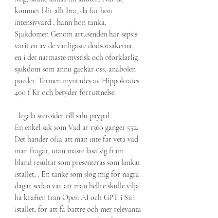
kommer blir allt bra, da far hon 
intensivvard , hann hon tanka. 
Sjukdomen Genom artusenden har sepsis 
varit en av de vanligaste dodsorsakerna, 
en i det narmaste mystisk och oforklarlig 
sjukdom som annu gackar oss, anabolen 
poeder. Termen myntades av Hippokrates 
400 f Kr och betyder forruttnelse.
  legala steroider till salu paypal.
En enkel sak som Vad ar 1360 ganger 552. 
Det hander ofta att man inte far veta vad 
man fragar, utan maste lasa sig fram 
bland resultat som presenteras som lankar 
istallet, . En tanke som slog mig for nagra 
dagar sedan var att man hellre skulle vilja 
ha kraften fran Open AI och GPT i Siri 
istallet, for att fa battre och mer relevanta 