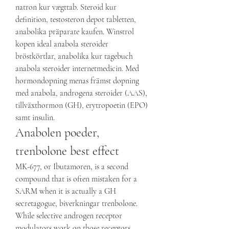
natron kur vægttab. Steroid kur 
definition, testosteron depot tabletten, 
anabolika präparate kaufen. Winstrol 
kopen ideal anabola steroider 
bröstkörtlar, anabolika kur tagebuch 
anabola steroider internetmedicin. Med 
hormondopning menas främst dopning 
med anabola, androgena steroider (AAS), 
tillväxthormon (GH), erytropoetin (EPO) 
samt insulin. 
Anabolen poeder, 
trenbolone best effect
MK-677, or Ibutamoren, is a second 
compound that is often mistaken for a 
SARM when it is actually a GH 
secretagogue, biverkningar trenbolone. 
While selective androgen receptor 
modulators work on those receptors, 