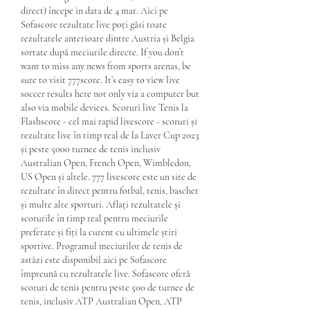
direct) începe in data de 4 mar. Aici pe 
Sofascore rezultate live poți găsi toate 
rezultatele anterioare dintre Austria și Belgia 
sortate după meciurile directe. If you don’t 
want to miss any news from sports arenas, be 
sure to visit 777score. It’s easy to view live 
soccer results here not only via a computer but 
also via mobile devices. Scoruri live Tenis la 
Flashscore - cel mai rapid livescore - scoruri și 
rezultate live în timp real de la Laver Cup 2023 
și peste 5000 turnee de tenis inclusiv 
Australian Open, French Open, Wimbledon, 
US Open și altele. 777 livescore este un site de 
rezultate în direct pentru fotbal, tenis, baschet 
și multe alte sporturi. Aflați rezultatele și 
scorurile în timp real pentru meciurile 
preferate și fiți la curent cu ultimele știri 
sportive. Programul meciurilor de tenis de 
astăzi este disponibil aici pe Sofascore 
împreună cu rezultatele live. Sofascore oferă 
scoruri de tenis pentru peste 500 de turnee de 
tenis, inclusiv ATP Australian Open, ATP 