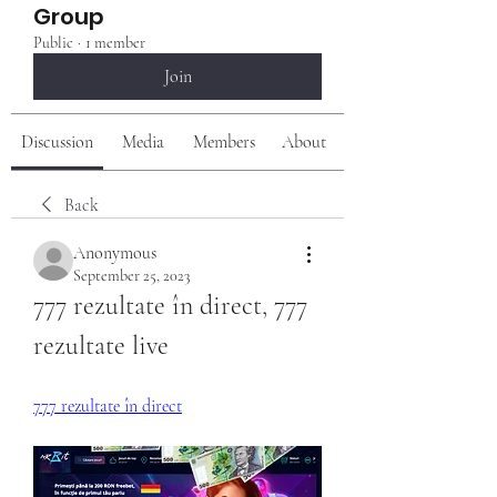
Group
Public
·
1 member
Join
Discussion
Media
Members
About
Back
Anonymous
September 25, 2023
777 rezultate în direct, 777 
rezultate live
777 rezultate în direct