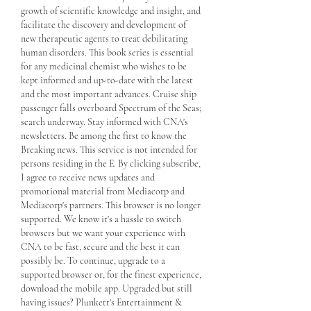
growth of scientific knowledge and insight, and 
facilitate the discovery and development of 
new therapeutic agents to treat debilitating 
human disorders. This book series is essential 
for any medicinal chemist who wishes to be 
kept informed and up-to-date with the latest 
and the most important advances. Cruise ship 
passenger falls overboard Spectrum of the Seas; 
search underway. Stay informed with CNA's 
newsletters. Be among the first to know the 
Breaking news. This service is not intended for 
persons residing in the E. By clicking subscribe, 
I agree to receive news updates and 
promotional material from Mediacorp and 
Mediacorp's partners. This browser is no longer 
supported. We know it's a hassle to switch 
browsers but we want your experience with 
CNA to be fast, secure and the best it can 
possibly be. To continue, upgrade to a 
supported browser or, for the finest experience, 
download the mobile app. Upgraded but still 
having issues? Plunkett's Entertainment & 