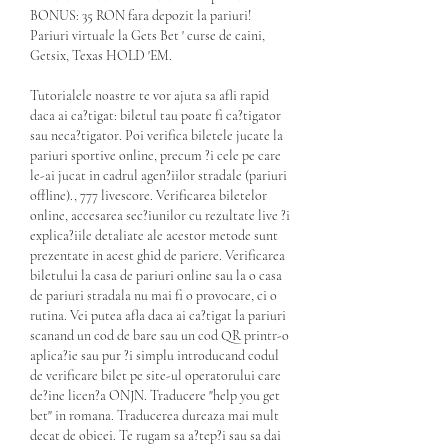
BONUS: 35 RON fara depozit la pariuri! 
Pariuri virtuale la Gets Bet ' curse de caini, 
Getsix, Texas HOLD 'EM.
Tutorialele noastre te vor ajuta sa afli rapid 
daca ai ca?tigat: biletul tau poate fi ca?tigator 
sau neca?tigator. Poi verifica biletele jucate la 
pariuri sportive online, precum ?i cele pe care 
le-ai jucat in cadrul agen?iilor stradale (pariuri 
offline)., 777 livescore. Verificarea biletelor 
online, accesarea sec?iunilor cu rezultate live ?i 
explica?iile detaliate ale acestor metode sunt 
prezentate in acest ghid de pariere. Verificarea 
biletului la casa de pariuri online sau la o casa 
de pariuri stradala nu mai fi o provocare, ci o 
rutina. Vei putea afla daca ai ca?tigat la pariuri 
scanand un cod de bare sau un cod QR printr-o 
aplica?ie sau pur ?i simplu introducand codul 
de verificare bilet pe site-ul operatorului care 
de?ine licen?a ONJN. Traducere "help you get 
bet" in romana. Traducerea dureaza mai mult 
decat de obicei. Te rugam sa a?tep?i sau sa dai 