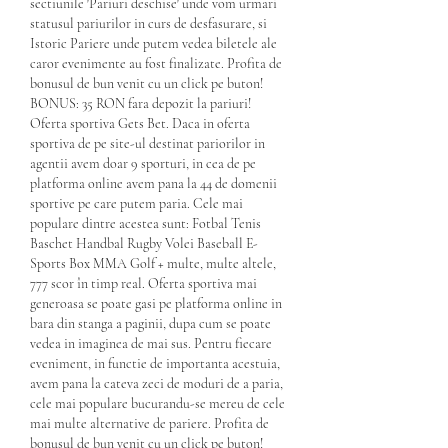
sectiunile 'Pariuri deschise' unde vom urmari 
statusul pariurilor in curs de desfasurare, si 
Istoric Pariere unde putem vedea biletele ale 
caror evenimente au fost finalizate. Profita de 
bonusul de bun venit cu un click pe buton! 
BONUS: 35 RON fara depozit la pariuri! 
Oferta sportiva Gets Bet. Daca in oferta 
sportiva de pe site-ul destinat pariorilor in 
agentii avem doar 9 sporturi, in cea de pe 
platforma online avem pana la 44 de domenii 
sportive pe care putem paria. Cele mai 
populare dintre acestea sunt: Fotbal Tenis 
Baschet Handbal Rugby Volei Baseball E-
Sports Box MMA Golf + multe, multe altele, 
777 scor în timp real. Oferta sportiva mai 
generoasa se poate gasi pe platforma online in 
bara din stanga a paginii, dupa cum se poate 
vedea in imaginea de mai sus. Pentru fiecare 
eveniment, in functie de importanta acestuia, 
avem pana la cateva zeci de moduri de a paria, 
cele mai populare bucurandu-se mereu de cele 
mai multe alternative de pariere. Profita de 
bonusul de bun venit cu un click pe buton! 