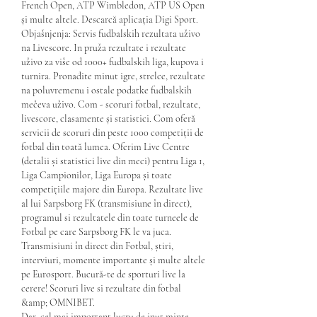
French Open, ATP Wimbledon, ATP US Open 
și multe altele. Descarcă aplicația Digi Sport. 
Objašnjenja: Servis fudbalskih rezultata uživo 
na Livescore. In pruža rezultate i rezultate 
uživo za više od 1000+ fudbalskih liga, kupova i 
turnira. Pronađite minut igre, strelce, rezultate 
na poluvremenu i ostale podatke fudbalskih 
mečeva uživo. Com - scoruri fotbal, rezultate, 
livescore, clasamente și statistici. Com oferă 
servicii de scoruri din peste 1000 competiții de 
fotbal din toată lumea. Oferim Live Centre 
(detalii și statistici live din meci) pentru Liga 1, 
Liga Campionilor, Liga Europa și toate 
competițiile majore din Europa. Rezultate live 
al lui Sarpsborg FK (transmisiune în direct), 
programul si rezultatele din toate turneele de 
Fotbal pe care Sarpsborg FK le va juca. 
Transmisiuni în direct din Fotbal, știri, 
interviuri, momente importante și multe altele 
pe Eurosport. Bucură-te de sporturi live la 
cerere! Scoruri live si rezultate din fotbal 
&amp; OMNIBET. 
Dar, cel mai important lucru de inut minte 