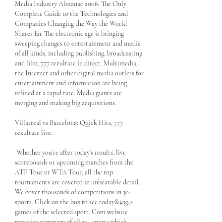
Media Industry Almanac 2006: The Only 
Complete Guide to the Technologies and 
Companies Changing the Way the World 
Shares En. The electronic age is bringing 
sweeping changes to entertainment and media 
of all kinds, including publishing, broadcasting 
and film, 777 rezultate în direct. Multimedia, 
the Internet and other digital media outlets for 
entertainment and information are being 
refined at a rapid rate. Media giants are 
merging and making big acquisitions.
Villarreal vs Barcelona: Quick Hits, 777 
rezultate live.
 Whether you’re after today’s results, live 
scoreboards or upcoming matches from the 
ATP Tour or WTA Tour, all the top 
tournaments are covered in unbeatable detail. 
We cover thousands of competitions in 30+ 
sports. Click on the box to see today&#39;s 
games of the selected sport. Com website 
provides summary of all 30+ sports which 