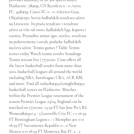
Flashscore. 7&#39; CD Recoleta 0 - 0 Atyra 
FC. 45&#39; Cusco FC 0 - 0 Atletico Grau. 
Objašnjenja: Servis fudbalskih rezultata uživo 
na Livescore. In pruža rezultate i rezultate 
uživo za više od 1000+ fudbalskih liga, kupova i 
turnira. Pronađite minut igre, strelce, rezultate 
na poluvremenu i ostale podatke fudbalskih 
mečeva uživo. Tennis games ? Table Tennis 
scores today Watch tennis results Standings 
Tennis stream live | 777score. Com offers all 
the latest basketball results from more than 
500+ basketball leagues all around the world 
including NBA, Euroleague, CBA, ACB, KBL 
and more. Find all today&#39;s/tonight&#39;s 
basketball scores on Flashscore. Matches 
within the Premier League tournament of the 
season Premier League 23/24, England can be 
watched on 777score. 15:59 FT Sao Jose PoA RS 
Women&#39;s 4 - 3 Louisville City FC 1-1 16:59 
FT Birmingham Legion 1 - 1 Memphis 901 0-0 
18:59 FT Sacramento Republic 0 - 0 New 
Mexico 0-0 18:59 FT Monterey Bay FC 2 - 3 