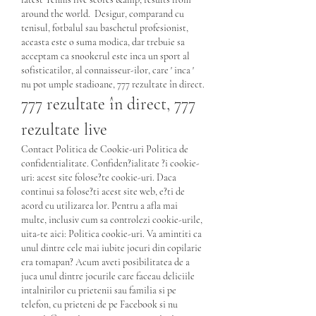
around the world.  Desigur, comparand cu 
tenisul, fotbalul sau baschetul profesionist, 
aceasta este o suma modica, dar trebuie sa 
acceptam ca snookerul este inca un sport al 
sofisticatilor, al connaisseur-ilor, care ' inca ' 
nu pot umple stadioane, 777 rezultate în direct.
777 rezultate în direct, 777 
rezultate live
Contact Politica de Cookie-uri Politica de 
confidentialitate. Confiden?ialitate ?i cookie-
uri: acest site folose?te cookie-uri. Daca 
continui sa folose?ti acest site web, e?ti de 
acord cu utilizarea lor. Pentru a afla mai 
multe, inclusiv cum sa controlezi cookie-urile, 
uita-te aici: Politica cookie-uri. Va amintiti ca 
unul dintre cele mai iubite jocuri din copilarie 
era tomapan? Acum aveti posibilitatea de a 
juca unul dintre jocurile care faceau deliciile 
intalnirilor cu prietenii sau familia si pe 
telefon, cu prieteni de pe Facebook si nu 