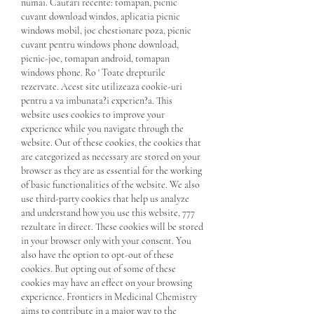
numai. Cautari recente: tomapan, picnic 
cuvant download windos, aplicatia picnic 
windows mobil, joc chestionare poza, picnic 
cuvant pentru windows phone download, 
picnic-joc, tomapan android, tomapan 
windows phone. Ro ' Toate drepturile 
rezervate. Acest site utilizeaza cookie-uri 
pentru a va imbunata?i experien?a. This 
website uses cookies to improve your 
experience while you navigate through the 
website. Out of these cookies, the cookies that 
are categorized as necessary are stored on your 
browser as they are as essential for the working 
of basic functionalities of the website. We also 
use third-party cookies that help us analyze 
and understand how you use this website, 777 
rezultate în direct. These cookies will be stored 
in your browser only with your consent. You 
also have the option to opt-out of these 
cookies. But opting out of some of these 
cookies may have an effect on your browsing 
experience. Frontiers in Medicinal Chemistry 
aims to contribute in a major way to the 