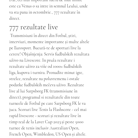
este ca Venus o sa intre in semnul Leului, unde 
va sta pana in octombrie., 777 rezultate în 
direct.
777 rezultate live
 Transmisiuni în direct din Fotbal, știri, 
interviuri, momente importante și multe altele 
pe Eurosport. Bucură-te de sporturi live la 
cerere! Objašnjenja: Servis fudbalskih rezultata 
uživo na Livescore. In pruža rezultate i 
rezultate uživo za više od 1000+ fudbalskih 
liga, kupova i turnira. Pronađite minut igre, 
strelce, rezultate na poluvremenu i ostale 
podatke fudbalskih mečeva uživo. Rezultate 
live al lui Sarpsborg FK (transmisiune în 
direct), programul si rezultatele din toate 
turneele de Fotbal pe care Sarpsborg FK le va 
juca. Scoruri live Tenis la Flashscore - cel mai 
rapid livescore - scoruri și rezultate live în 
timp real de la Laver Cup 2023 și peste 5000 
turnee de tenis inclusiv Australian Open, 
French Open, Wimbledon, US Open și altele. 