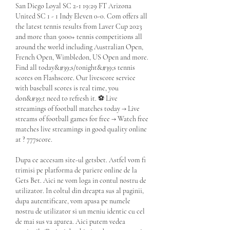
San Diego Loyal SC 2-1 19:29 FT Arizona 
United SC 1 - 1 Indy Eleven 0-0. Com offers all 
the latest tennis results from Laver Cup 2023 
and more than 5000+ tennis competitions all 
around the world including Australian Open, 
French Open, Wimbledon, US Open and more. 
Find all today&#39;s/tonight&#39;s tennis 
scores on Flashscore. Our livescore service 
with baseball scores is real time, you 
don&#39;t need to refresh it. ⚽ Live 
streamings of football matches today → Live 
streams of football games for free → Watch free 
matches live streamings in good quality online 
at ? 777score. 
Dupa ce accesam site-ul getsbet. Astfel vom fi 
trimisi pe platforma de pariere online de la 
Gets Bet. Aici ne vom loga in contul nostru de 
utilizator. In coltul din dreapta sus al paginii, 
dupa autentificare, vom apasa pe numele 
nostru de utilizator si un meniu identic cu cel 
de mai sus va aparea. Aici putem vedea 