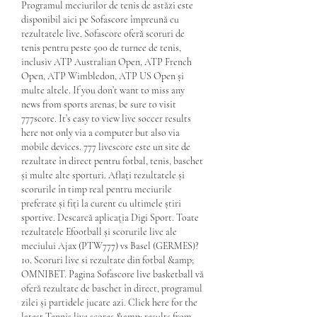
Programul meciurilor de tenis de astăzi este 
disponibil aici pe Sofascore împreună cu 
rezultatele live. Sofascore oferă scoruri de 
tenis pentru peste 500 de turnee de tenis, 
inclusiv ATP Australian Open, ATP French 
Open, ATP Wimbledon, ATP US Open și 
multe altele. If you don’t want to miss any 
news from sports arenas, be sure to visit 
777score. It’s easy to view live soccer results 
here not only via a computer but also via 
mobile devices. 777 livescore este un site de 
rezultate în direct pentru fotbal, tenis, baschet 
și multe alte sporturi. Aflați rezultatele și 
scorurile în timp real pentru meciurile 
preferate și fiți la curent cu ultimele știri 
sportive. Descarcă aplicația Digi Sport. Toate 
rezultatele Efootball și scorurile live ale 
meciului Ajax (PTW777) vs Basel (GERMES)? 
10. Scoruri live si rezultate din fotbal &amp; 
OMNIBET. Pagina Sofascore live basketball vă 
oferă rezultate de baschet în direct, programul 
zilei și partidele jucate azi. Click here for the 
latest Tennis live scores &amp; results from 