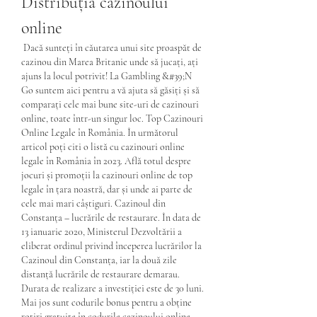
Distribuția cazinoului 
online
 Dacă sunteți în căutarea unui site proaspăt de 
cazinou din Marea Britanie unde să jucați, ați 
ajuns la locul potrivit! La Gambling &#39;N 
Go suntem aici pentru a vă ajuta să găsiți și să 
comparați cele mai bune site-uri de cazinouri 
online, toate într-un singur loc. Top Cazinouri 
Online Legale în România. În următorul 
articol poți citi o listă cu cazinouri online 
legale în România în 2023. Află totul despre 
jocuri și promoții la cazinouri online de top 
legale în țara noastră, dar și unde ai parte de 
cele mai mari câștiguri. Cazinoul din 
Constanța – lucrările de restaurare. În data de 
13 ianuarie 2020, Ministerul Dezvoltării a 
eliberat ordinul privind începerea lucrărilor la 
Cazinoul din Constanța, iar la două zile 
distanță lucrările de restaurare demarau. 
Durata de realizare a investiției este de 30 luni. 
Mai jos sunt codurile bonus pentru a obține 
rotiri gratuite în codurile cazinoului online 