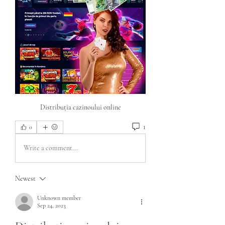
Distribuția cazinoului online
1
0
Write a comment...
Newest
Unknown member
Sep 24, 2023