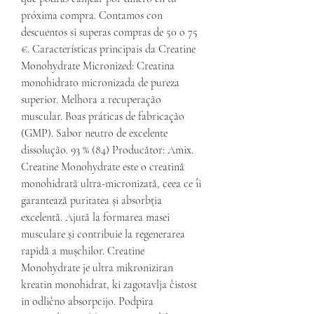
próxima compra. Contamos con 
descuentos si superas compras de 50 o 75 
€. Características principais da Creatine 
Monohydrate Micronized: Creatina 
monohidrato micronizada de pureza 
superior. Melhora a recuperação 
muscular. Boas práticas de fabricação 
(GMP). Sabor neutro de excelente 
dissolução. 93 % (84) Producător: Amix. 
Creatine Monohydrate este o creatină 
monohidrată ultra-micronizată, ceea ce îi 
garantează puritatea și absorbția 
excelentă. Ajută la formarea masei 
musculare și contribuie la regenerarea 
rapidă a mușchilor. Creatine 
Monohydrate je ultra mikroniziran 
kreatin monohidrat, ki zagotavlja čistost 
in odlično absorpcijo. Podpira 