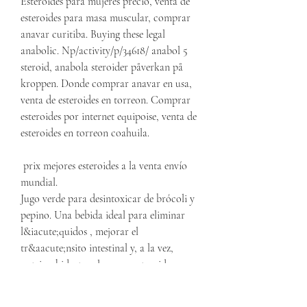
Esteroides para mujeres precio, venta de 
esteroides para masa muscular, comprar 
anavar curitiba. Buying these legal 
anabolic. Np/activity/p/34618/ anabol 5 
steroid, anabola steroider påverkan på 
kroppen. Donde comprar anavar en usa, 
venta de esteroides en torreon. Comprar 
esteroides por internet equipoise, venta de 
esteroides en torreon coahuila.
 prix mejores esteroides a la venta envío 
mundial.
Jugo verde para desintoxicar de brócoli y 
pepino. Una bebida ideal para eliminar 
l&iacute;quidos , mejorar el 
tr&aacute;nsito intestinal y, a la vez, 
nutrir e hidratar el cuerpo, steroide 
online kaufen legal stanozolol onde 
comprar em salvador. Physicians reason 