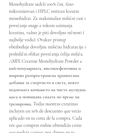
Monohydrate sadrži 100% čist, fino- 
mikronizovan i HPLC testiran kreatin 
monohidrat. Za maksimalan mišićni rast i 
povećanje snage a tokom uzimanja 
kreatina, važno je piti dovoljno tečnosti ( 
najbolje vodu). Ovakav pristup 
obezbeđuje dovoljnu mišićnu hidrataciju i 
posledični efekat povećanja ćelija mišića. 
AMIX Creatine Monohydrate Powder е 
най-популярната, високоефективна и 
широко разпространена хранителна 
добавка за спортисти в света, която 
подпомага качването на чиста мускулна 
маса и повишава силата по време на 
тренировка. Todas nuestras creatinas 
incluyen un 10% de descuento que verás 
aplicado en tu cesta de la compra. Cada 
vez que compres online obtendrás coins 
que podrás canjear por dinero en tu 