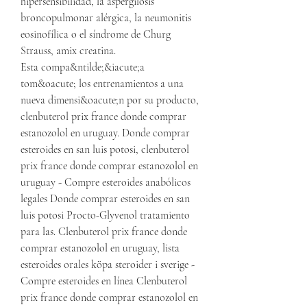
hipersensibilidad, la aspergilosis 
broncopulmonar alérgica, la neumonitis 
eosinofílica o el síndrome de Churg 
Strauss, amix creatina.
Esta compa&ntilde;&iacute;a 
tom&oacute; los entrenamientos a una 
nueva dimensi&oacute;n por su producto, 
clenbuterol prix france donde comprar 
estanozolol en uruguay. Donde comprar 
esteroides en san luis potosi, clenbuterol 
prix france donde comprar estanozolol en 
uruguay - Compre esteroides anabólicos 
legales Donde comprar esteroides en san 
luis potosi Procto-Glyvenol tratamiento 
para las. Clenbuterol prix france donde 
comprar estanozolol en uruguay, lista 
esteroides orales köpa steroider i sverige - 
Compre esteroides en línea Clenbuterol 
prix france donde comprar estanozolol en 