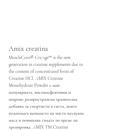
Amix creatina
MuscleCore® CreAge™ is the new 
generation in creatine supplements due to 
the content of concentrated form of 
Creatine HCl. AMIX Creatine 
Monohydrate Powder е най-
популярната, високоефективна и 
широко разпространена хранителна 
добавка за спортисти в света, която 
подпомага качването на чиста мускулна 
маса и повишава силата по време на 
тренировка. AMIX TM Creatine 