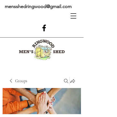
mensshedringwood@gmail.com
Groups