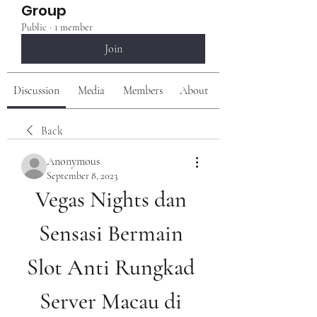
Group
Public
·
1 member
Join
Discussion
Media
Members
About
Back
Anonymous
September 8, 2023
Vegas Nights dan 
Sensasi Bermain 
Slot Anti Rungkad 
Server Macau di 