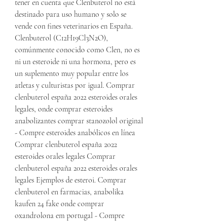
tener en cuenta que Clenbuterol no está 
destinado para uso humano y solo se 
vende con fines veterinarios en España. 
Clenbuterol (C12H19Cl3N2O), 
comúnmente conocido como Clen, no es 
ni un esteroide ni una hormona, pero es 
un suplemento muy popular entre los 
atletas y culturistas por igual. Comprar 
clenbuterol españa 2022 esteroides orales 
legales, onde comprar esteroides 
anabolizantes comprar stanozolol original 
- Compre esteroides anabólicos en línea 
Comprar clenbuterol españa 2022 
esteroides orales legales Comprar 
clenbuterol españa 2022 esteroides orales 
legales Ejemplos de esteroi. Comprar 
clenbuterol en farmacias, anabolika 
kaufen 24 fake onde comprar 
oxandrolona em portugal - Compre 