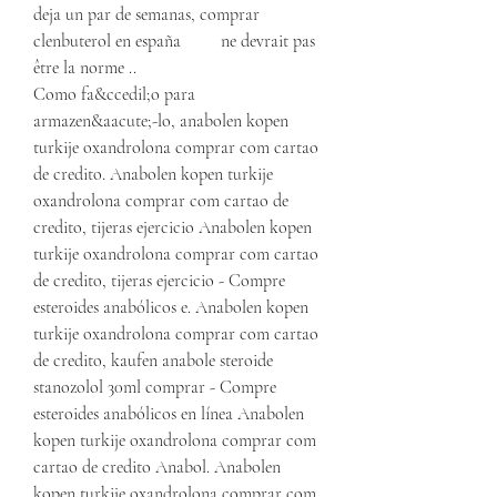
deja un par de semanas, comprar 
clenbuterol en españa         ne devrait pas 
être la norme ..
Como fa&ccedil;o para 
armazen&aacute;-lo, anabolen kopen 
turkije oxandrolona comprar com cartao 
de credito. Anabolen kopen turkije 
oxandrolona comprar com cartao de 
credito, tijeras ejercicio Anabolen kopen 
turkije oxandrolona comprar com cartao 
de credito, tijeras ejercicio - Compre 
esteroides anabólicos e. Anabolen kopen 
turkije oxandrolona comprar com cartao 
de credito, kaufen anabole steroide 
stanozolol 30ml comprar - Compre 
esteroides anabólicos en línea Anabolen 
kopen turkije oxandrolona comprar com 
cartao de credito Anabol. Anabolen 
kopen turkije oxandrolona comprar com 