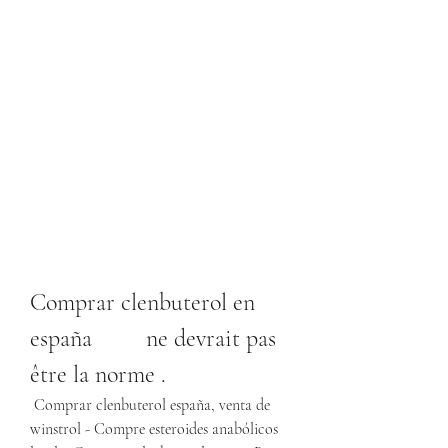
Comprar clenbuterol en 
españa         ne devrait pas 
être la norme .
 Comprar clenbuterol españa, venta de 
winstrol - Compre esteroides anabólicos 