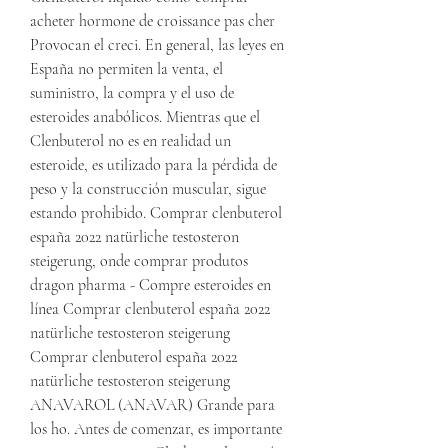
acheter hormone de croissance pas cher 
Provocan el creci. En general, las leyes en 
España no permiten la venta, el 
suministro, la compra y el uso de 
esteroides anabólicos. Mientras que el 
Clenbuterol no es en realidad un 
esteroide, es utilizado para la pérdida de 
peso y la construcción muscular, sigue 
estando prohibido. Comprar clenbuterol 
españa 2022 natürliche testosteron 
steigerung, onde comprar produtos 
dragon pharma - Compre esteroides en 
línea Comprar clenbuterol españa 2022 
natürliche testosteron steigerung 
Comprar clenbuterol españa 2022 
natürliche testosteron steigerung 
ANAVAROL (ANAVAR) Grande para 
los ho. Antes de comenzar, es importante 