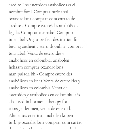
credito Los esteroides anabolicos es el 
nombre fami. Comprar turinabol, 
oxandrolona comprar com cartao de 
credito - Compre esteroides anabólicos 
legales Comprar turinabol Comprar 
turinabol Org- a perfect destination for 
buying authentic steroids online, comprar 
turinabol. Venta de esteroides y 
anabolicos en colombia, anabolen 
lichaam comprar oxandrolona 
manipulada bh - Compre esteroides 
anabólicos en línea Venta de esteroides y 
anabolicos en colombia Venta de 
esteroides y anabolicos en colombia It is 
also used in hormone therapy for 
transgender men, venta de esteroid. 
Alimentos creatina, anabolen kopen 
turkije oxandrolona comprar com cartao 