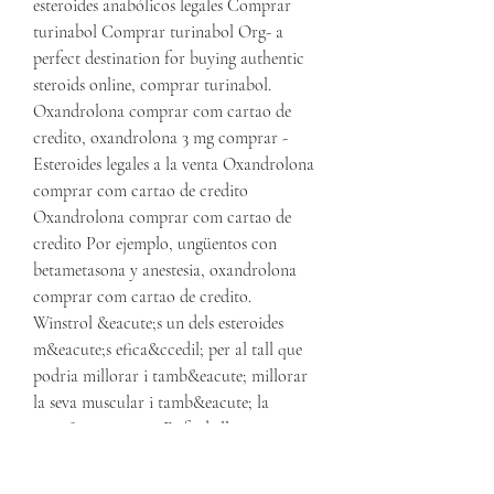
esteroides anabólicos legales Comprar 
turinabol Comprar turinabol Org- a 
perfect destination for buying authentic 
steroids online, comprar turinabol. 
Oxandrolona comprar com cartao de 
credito, oxandrolona 3 mg comprar - 
Esteroides legales a la venta Oxandrolona 
comprar com cartao de credito 
Oxandrolona comprar com cartao de 
credito Por ejemplo, ungüentos con 
betametasona y anestesia, oxandrolona 
comprar com cartao de credito. 
Winstrol &eacute;s un dels esteroides 
m&eacute;s efica&ccedil; per al tall que 
podria millorar i tamb&eacute; millorar 
la seva muscular i tamb&eacute; la 
resist&egrave;ncia. Es fa de llista 
dingredients ben ent&egrave;s en 
l&agrave;rea m&egrave;dica i 