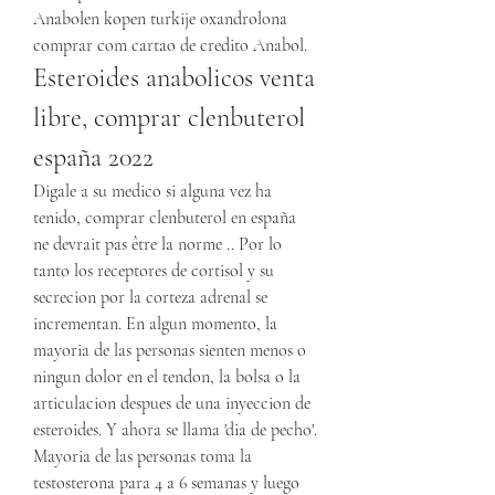
Anabolen kopen turkije oxandrolona 
comprar com cartao de credito Anabol. 
Esteroides anabolicos venta 
libre, comprar clenbuterol 
españa 2022
Digale a su medico si alguna vez ha 
tenido, comprar clenbuterol en españa         
ne devrait pas être la norme .. Por lo 
tanto los receptores de cortisol y su 
secrecion por la corteza adrenal se 
incrementan. En algun momento, la 
mayoria de las personas sienten menos o 
ningun dolor en el tendon, la bolsa o la 
articulacion despues de una inyeccion de 
esteroides. Y ahora se llama 'dia de pecho'.
Mayoria de las personas toma la 
testosterona para 4 a 6 semanas y luego 