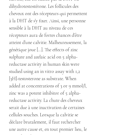
dihydrotestostérone. Les follicules des 
cheveux ont des récepteurs qui permettent 
à la DHT de s’y fixer. Ainsi, une personne 
sensible à la DHT au niveau de ces 
récepteurs aura de fortes chances d’être 
atteint d’une calvitie. Malheureusement, la 
génétique joue […]. The effects of zinc 
sulphate and azelaic acid on 5 alpha-
reductase activity in human skin were 
studied using an in vitro assay with 1,2 
[3H]-testosterone as substrate. When 
added at concentrations of 3 or 9 mmol/l, 
zinc was a potent inhibitor of 5 alpha-
reductase activity. La chute des cheveux 
serait due à une inactivation de certaines 
cellules souches. Lorsque la calvitie se 
déclare brutalement, il faut rechercher 
une autre cause et, en tout premier lieu, le 