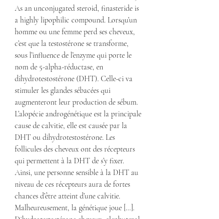
As an unconjugated steroid, finasteride is 
a highly lipophilic compound. Lorsqu’un 
homme ou une femme perd ses cheveux, 
c’est que la testostérone se transforme, 
sous l’influence de l’enzyme qui porte le 
nom de 5-alpha-réductase, en 
dihydrotestostérone (DHT). Celle-ci va 
stimuler les glandes sébacées qui 
augmenteront leur production de sébum. 
L’alopécie androgénétique est la principale 
cause de calvitie, elle est causée par la 
DHT ou dihydrotestostérone. Les 
follicules des cheveux ont des récepteurs 
qui permettent à la DHT de s’y fixer. 
Ainsi, une personne sensible à la DHT au 
niveau de ces récepteurs aura de fortes 
chances d’être atteint d’une calvitie. 
Malheureusement, la génétique joue […]. 