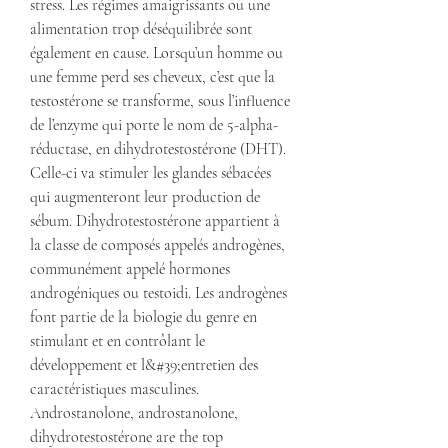
stress. Les régimes amaigrissants ou une 
alimentation trop déséquilibrée sont 
également en cause. Lorsqu’un homme ou 
une femme perd ses cheveux, c’est que la 
testostérone se transforme, sous l’influence 
de l’enzyme qui porte le nom de 5-alpha-
réductase, en dihydrotestostérone (DHT). 
Celle-ci va stimuler les glandes sébacées 
qui augmenteront leur production de 
sébum. Dihydrotestostérone appartient à 
la classe de composés appelés androgènes, 
communément appelé hormones 
androgéniques ou testoidi. Les androgènes 
font partie de la biologie du genre en 
stimulant et en contrôlant le 
développement et l&#39;entretien des 
caractéristiques masculines. 
Androstanolone, androstanolone, 
dihydrotestostérone are the top 