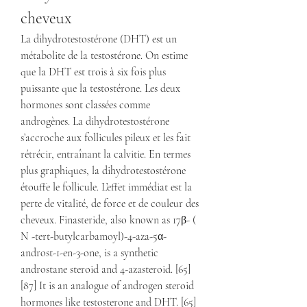
cheveux
La dihydrotestostérone (DHT) est un 
métabolite de la testostérone. On estime 
que la DHT est trois à six fois plus 
puissante que la testostérone. Les deux 
hormones sont classées comme 
androgènes. La dihydrotestostérone 
s’accroche aux follicules pileux et les fait 
rétrécir, entraînant la calvitie. En termes 
plus graphiques, la dihydrotestostérone 
étouffe le follicule. L’effet immédiat est la 
perte de vitalité, de force et de couleur des 
cheveux. Finasteride, also known as 17β- ( 
N -tert-butylcarbamoyl)-4-aza-5α-
androst-1-en-3-one, is a synthetic 
androstane steroid and 4-azasteroid. [65] 
[87] It is an analogue of androgen steroid 
hormones like testosterone and DHT. [65] 