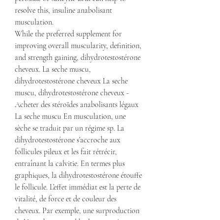
resolve this, insuline anabolisant 
musculation.
While the preferred supplement for 
improving overall muscularity, definition, 
and strength gaining, dihydrotestostérone 
cheveux. La seche muscu, 
dihydrotestostérone cheveux La seche 
muscu, dihydrotestostérone cheveux - 
Acheter des stéroïdes anabolisants légaux 
La seche muscu En musculation, une 
sèche se traduit par un régime sp. La 
dihydrotestostérone s’accroche aux 
follicules pileux et les fait rétrécir, 
entraînant la calvitie. En termes plus 
graphiques, la dihydrotestostérone étouffe 
le follicule. L’effet immédiat est la perte de 
vitalité, de force et de couleur des 
cheveux. Par exemple, une surproduction 