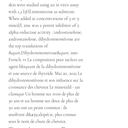
skin were studied using an in vitro assay 
with 1,2 [3H]-testosterone as substrate. 
When added at concentrations of 3 or 9 
mmol/l, zinc was a potent inhibitor of 5 
alpha-reductase activity. Androstanolone, 
androstanolone, dihydrotestostérone are 
the top translations of 
&quot;Dihydrotestosterone&quot; into 
French. ↔ La composition peut inclure un 
agent bloquant de la dihydrotestostérone 
et une source de thyroïde. Mai 20, 2022 La 
dihydrotestostérone et son influence sur la 
croissance des cheveux Le minoxidil - un 
classique Un homme sur trois de plus de 
30 ans et un homme sur deux de plus de 
50 ans ont un point commun : ils 
souffrent d&#39;alopécie, plus connue 
sous le nom de chute de cheveux. 