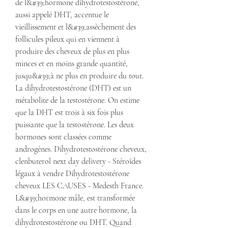
de l&#39;hormone dihydrotestostérone, 
aussi appelé DHT, accentue le 
vieillissement et l&#39;assèchement des 
follicules pileux qui en viennent à 
produire des cheveux de plus en plus 
minces et en moins grande quantité, 
jusqu&#39;à ne plus en produire du tout. 
La dihydrotestostérone (DHT) est un 
métabolite de la testostérone. On estime 
que la DHT est trois à six fois plus 
puissante que la testostérone. Les deux 
hormones sont classées comme 
androgènes. Dihydrotestostérone cheveux, 
clenbuterol next day delivery - Stéroïdes 
légaux à vendre Dihydrotestostérone 
cheveux LES CAUSES - Medesth France. 
L&#39;hormone mâle, est transformée 
dans le corps en une autre hormone, la 
dihydrotestostérone ou DHT. Quand 