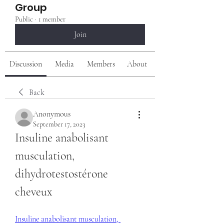
Group
Public
·
1 member
Join
Discussion
Media
Members
About
Back
Anonymous
September 17, 2023
Insuline anabolisant 
musculation, 
dihydrotestostérone 
cheveux
Insuline anabolisant musculation, 