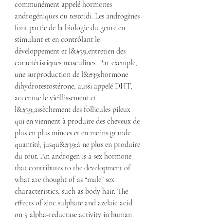
communément appelé hormones 
androgéniques ou testoidi. Les androgènes 
font partie de la biologie du genre en 
stimulant et en contrôlant le 
développement et l&#39;entretien des 
caractéristiques masculines. Par exemple, 
une surproduction de l&#39;hormone 
dihydrotestostérone, aussi appelé DHT, 
accentue le vieillissement et 
l&#39;assèchement des follicules pileux 
qui en viennent à produire des cheveux de 
plus en plus minces et en moins grande 
quantité, jusqu&#39;à ne plus en produire 
du tout. An androgen is a sex hormone 
that contributes to the development of 
what are thought of as “male” sex 
characteristics, such as body hair. The 
effects of zinc sulphate and azelaic acid 
on 5 alpha-reductase activity in human 