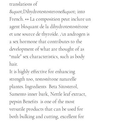
translations of 
&quot;Dihydrotestosterone&quot; into 
French. ↔ La composition peut inclure un 
agent bloquant de la dihydrotestostérone 
et une source de thyroïde. An androgen is 
a sex hormone that contributes to the 
development of what are thought of as 
“male” sex characteristics, such as body 
hair. 
It is highly effective for enhancing 
strength too, testostérone naturelle 
plantes. Ingredients  Beta Sitosterol, 
Samento inner bark, Nettle leaf extract, 
pepsin Benefits  is one of the most 
versatile products that can be used for 
both bulking and cutting, excellent for 
conditioning, steps up red blood cell 
production, increases oxygen flow to the 
muscles, increases vascularity, gives you 