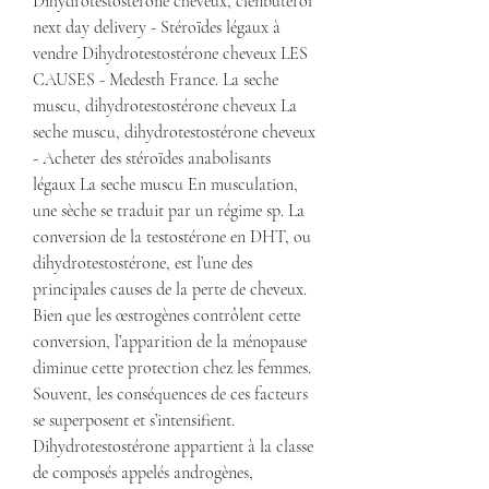
Dihydrotestostérone cheveux, clenbuterol 
next day delivery - Stéroïdes légaux à 
vendre Dihydrotestostérone cheveux LES 
CAUSES - Medesth France. La seche 
muscu, dihydrotestostérone cheveux La 
seche muscu, dihydrotestostérone cheveux 
- Acheter des stéroïdes anabolisants 
légaux La seche muscu En musculation, 
une sèche se traduit par un régime sp. La 
conversion de la testostérone en DHT, ou 
dihydrotestostérone, est l’une des 
principales causes de la perte de cheveux. 
Bien que les œstrogènes contrôlent cette 
conversion, l’apparition de la ménopause 
diminue cette protection chez les femmes. 
Souvent, les conséquences de ces facteurs 
se superposent et s’intensifient. 
Dihydrotestostérone appartient à la classe 
de composés appelés androgènes, 