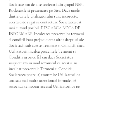
Societate sau de alte societati din grupul NEPI 
Rockcastle si prezentate pe Site. Daca unele 
dintre datele Utilizatorului sunt incorecte, 
acesta este rugat sa contacteze Societatea cat 
mai curand posibil. DESCARCA NOTA DE 
INFORMARE. Incalcarea prezentelor termeni 
si conditii Fara prejudicierea altor drepturi ale 
Societatii sub aceste Termene si Conditii, daca 
Utilizatorii incalca prezentele Termeni si 
Conditii in orice fel sau daca Societatea 
suspecteaza in mod rezonabil ca acestia au 
incalcat prezentele Termeni si Conditii, 
Societatea poate: a) transmite Utilizatorilor 
una sau mai multe atentionari formale; b) 
suspenda temporar accesul Utilizatorilor pe 
Site; c) dezactiva Contul Utilizatorilor pe Site; 
d) interzice in mod permanent accesul 
Utilizatorilor pe Site; e) bloca accesul la Site al 
aparatelor tehnice care folosesc adresa de IP a 
Utilizatorului; f) contacta unul sau pe toti 
furnizorii de servicii de internet ai 
Utilizatorului pentru a le solicita blocarea 