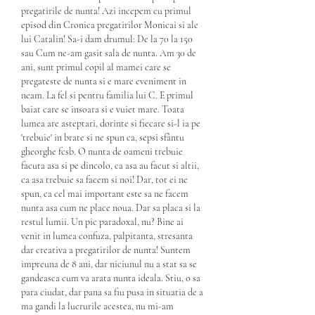
pregatirile de nunta! Azi incepem cu primul 
episod din Cronica pregatirilor Monicai si ale 
lui Catalin! Sa-i dam drumul: De la 70 la 150 
sau Cum ne-am gasit sala de nunta. Am 30 de 
ani, sunt primul copil al mamei care se 
pregateste de nunta si e mare eveniment in 
neam. La fel si pentru familia lui C. E primul 
baiat care se insoara si e vuiet mare. Toata 
lumea are asteptari, dorinte si fiecare si-l ia pe 
'trebuie' in brate si ne spun ca, sepsi sfântu 
gheorghe fcsb. O nunta de oameni trebuie 
facuta asa si pe dincolo, ca asa au facut si altii, 
ca asa trebuie sa facem si noi! Dar, tot ei ne 
spun, ca cel mai important este sa ne facem 
nunta asa cum ne place noua. Dar sa placa si la 
restul lumii. Un pic paradoxal, nu? Bine ai 
venit in lumea confuza, palpitanta, stresanta 
dar creativa a pregatirilor de nunta! Suntem 
impreuna de 8 ani, dar niciunul nu a stat sa se 
gandeasca cum va arata nunta ideala. Stiu, o sa 
para ciudat, dar pana sa fiu pusa in situatia de a 
ma gandi la lucrurile acestea, nu mi-am 