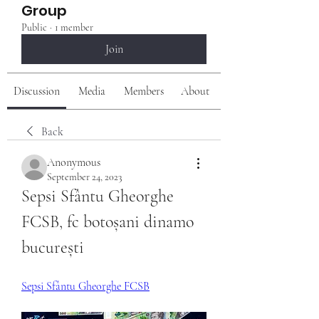
Group
Public
·
1 member
Join
Discussion
Media
Members
About
Back
Anonymous
September 24, 2023
Sepsi Sfântu Gheorghe 
FCSB, fc botoșani dinamo 
bucurești
Sepsi Sfântu Gheorghe FCSB