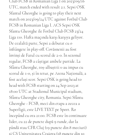
Club FCSB in Romanian Liga I on 2023/09/16 
UTC, match ended with result 2:1. Sepsi OSK 
Sfantul Gheorghe is going to play their next 
match on 2023/09/24 UTC against Fotbal Club 
FCSB in Romanian Liga I. ACS Sepsi OSK 
Sfantu Gheorghe ile Fotbal Club FCSB 23/24 
Liga 110. Hafta maçında karşı karşıya geliyor. 
De cealaltă parte, Sepsi a debutat cu o 
înfrângere în play-off. Covăsnenii au fost 
învinși de Farul cu scorul de 2-0. În sezonul 
regular, FCSB a câștigat ambele partide. La 
Sfântu Gheorghe, roș-albaștrii s-au impus cu 
scorul de 1-0, și în retur, pe Arena Națională, a 
fost același scor. Sepsi OSK is going head to 
head with FCSB starting on 24 Sep 2023 at 
18:00 UTC at Stadionul Municipal stadium, 
Sfântu Gheorghe city, Romania. Sepsi Sfântu 
Gheorghe - FCSB, meci din etapa a zecea a 
Superligii, este LIVE TEXT pe Sport. Ro 
începând cu ora 21:00. FCSB este în continuare 
lider, cu 22 de puncte după 9 runde, dar la 
pândă stau CFR Cluj (19 puncte din 8 meciuri) 
și CS Universitatea Craiova (18 puncte din 10 