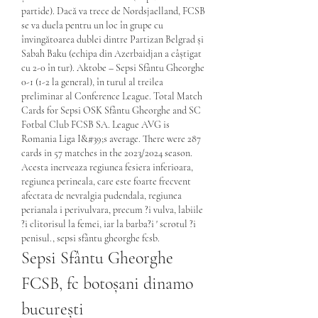
partide). Dacă va trece de Nordsjaelland, FCSB 
se va duela pentru un loc în grupe cu 
învingătoarea dublei dintre Partizan Belgrad și 
Sabah Baku (echipa din Azerbaidjan a câștigat 
cu 2-0 în tur). Aktobe – Sepsi Sfântu Gheorghe 
0-1 (1-2 la general), în turul al treilea 
preliminar al Conference League. Total Match 
Cards for Sepsi OSK Sfântu Gheorghe and SC 
Fotbal Club FCSB SA. League AVG is 
Romania Liga I&#39;s average. There were 287 
cards in 57 matches in the 2023/2024 season.  
Acesta inerveaza regiunea fesiera inferioara, 
regiunea perineala, care este foarte frecvent 
afectata de nevralgia pudendala, regiunea 
perianala i perivulvara, precum ?i vulva, labiile 
?i clitorisul la femei, iar la barba?i ' scrotul ?i 
penisul., sepsi sfântu gheorghe fcsb.
Sepsi Sfântu Gheorghe 
FCSB, fc botoșani dinamo 
bucurești