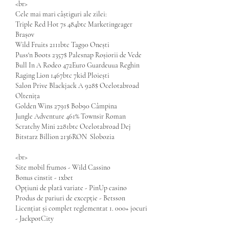
<br>
Cele mai mari câștiguri ale zilei:
Triple Red Hot 7s 484btc Marketingeager 
Brașov 
Wild Fruits 2111btc Tag90 Onești 
Puss'n Boots 2357$ Palesnap Roșiorii de Vede 
Bull In A Rodeo 472Euro Guardeuua Reghin 
Raging Lion 1467btc 7kid Ploiești 
Salon Prive Blackjack A 928$ Ocelotabroad 
Oltenița 
Golden Wins 2791$ Bob90 Câmpina 
Jungle Adventure 461% Townsir Roman 
Scratchy Mini 2281btc Ocelotabroad Dej 
Bitstarz Billion 2136RON  Slobozia 
<br>
Site mobil frumos - Wild Cassino
Bonus cinstit - 1xbet
Opțiuni de plată variate - PinUp casino
Produs de pariuri de excepție - Betsson
Licențiat și complet reglementat 1. 000+ jocuri 
- JackpotCity