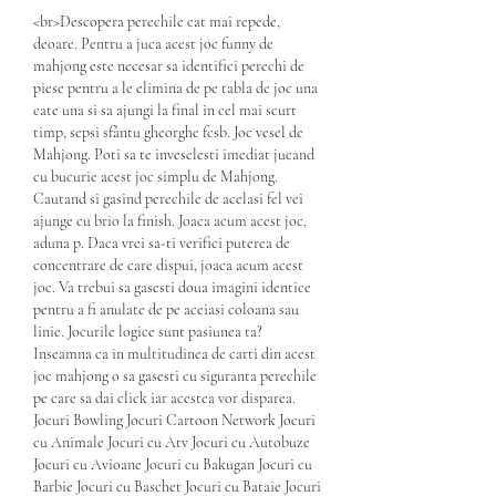
<br>Descopera perechile cat mai repede, 
deoare. Pentru a juca acest joc funny de 
mahjong este necesar sa identifici perechi de 
piese pentru a le elimina de pe tabla de joc una 
cate una si sa ajungi la final in cel mai scurt 
timp, sepsi sfântu gheorghe fcsb. Joc vesel de 
Mahjong. Poti sa te inveselesti imediat jucand 
cu bucurie acest joc simplu de Mahjong. 
Cautand si gasind perechile de acelasi fel vei 
ajunge cu brio la finish. Joaca acum acest joc, 
aduna p. Daca vrei sa-ti verifici puterea de 
concentrare de care dispui, joaca acum acest 
joc. Va trebui sa gasesti doua imagini identice 
pentru a fi anulate de pe aceiasi coloana sau 
linie. Jocurile logice sunt pasiunea ta? 
Inseamna ca in multitudinea de carti din acest 
joc mahjong o sa gasesti cu siguranta perechile 
pe care sa dai click iar acestea vor disparea. 
Jocuri Bowling Jocuri Cartoon Network Jocuri 
cu Animale Jocuri cu Atv Jocuri cu Autobuze 
Jocuri cu Avioane Jocuri cu Bakugan Jocuri cu 
Barbie Jocuri cu Baschet Jocuri cu Bataie Jocuri 