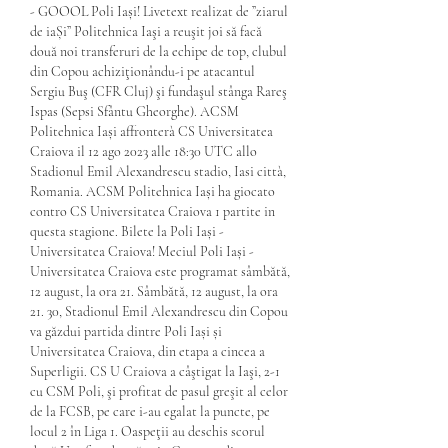
- GOOOL Poli Iași! Livetext realizat de ”ziarul 
de iaȘi” Politehnica Iaşi a reuşit joi să facă 
două noi transferuri de la echipe de top, clubul 
din Copou achiziţionându-i pe atacantul 
Sergiu Buş (CFR Cluj) şi fundaşul stânga Rareş 
Ispas (Sepsi Sfântu Gheorghe). ACSM 
Politehnica Iași affronterà CS Universitatea 
Craiova il 12 ago 2023 alle 18:30 UTC allo 
Stadionul Emil Alexandrescu stadio, Iasi città, 
Romania. ACSM Politehnica Iași ha giocato 
contro CS Universitatea Craiova 1 partite in 
questa stagione. Bilete la Poli Iași - 
Universitatea Craiova! Meciul Poli Iași - 
Universitatea Craiova este programat sâmbătă, 
12 august, la ora 21. Sâmbătă, 12 august, la ora 
21. 30, Stadionul Emil Alexandrescu din Copou 
va găzdui partida dintre Poli Iași și 
Universitatea Craiova, din etapa a cincea a 
Superligii. CS U Craiova a câştigat la Iaşi, 2-1 
cu CSM Poli, şi profitat de pasul greşit al celor 
de la FCSB, pe care i-au egalat la puncte, pe 
locul 2 în Liga 1. Oaspeţii au deschis scorul 