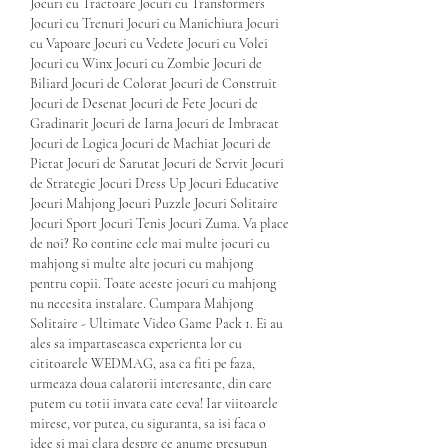
Jocuri cu Tractoare Jocuri cu Transformers 
Jocuri cu Trenuri Jocuri cu Manichiura Jocuri 
cu Vapoare Jocuri cu Vedete Jocuri cu Volei 
Jocuri cu Winx Jocuri cu Zombie Jocuri de 
Biliard Jocuri de Colorat Jocuri de Construit 
Jocuri de Desenat Jocuri de Fete Jocuri de 
Gradinarit Jocuri de Iarna Jocuri de Imbracat 
Jocuri de Logica Jocuri de Machiat Jocuri de 
Pictat Jocuri de Sarutat Jocuri de Servit Jocuri 
de Strategie Jocuri Dress Up Jocuri Educative 
Jocuri Mahjong Jocuri Puzzle Jocuri Solitaire 
Jocuri Sport Jocuri Tenis Jocuri Zuma. Va place 
de noi? Ro contine cele mai multe jocuri cu 
mahjong si multe alte jocuri cu mahjong 
pentru copii. Toate aceste jocuri cu mahjong 
nu necesita instalare. Cumpara Mahjong 
Solitaire - Ultimate Video Game Pack 1. Ei au 
ales sa impartaseasca experienta lor cu 
cititoarele WEDMAG, asa ca fiti pe faza, 
urmeaza doua calatorii interesante, din care 
putem cu totii invata cate ceva! Iar viitoarele 
mirese, vor putea, cu siguranta, sa isi faca o 
idee si mai clara despre ce anume presupun 