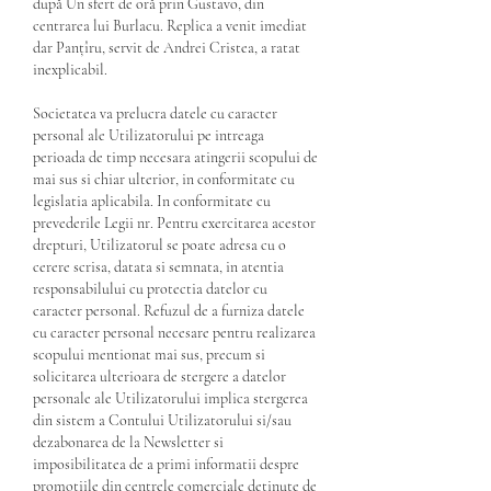
după Un sfert de oră prin Gustavo, din 
centrarea lui Burlacu. Replica a venit imediat 
dar Panțîru, servit de Andrei Cristea, a ratat 
inexplicabil. 
Societatea va prelucra datele cu caracter 
personal ale Utilizatorului pe intreaga 
perioada de timp necesara atingerii scopului de 
mai sus si chiar ulterior, in conformitate cu 
legislatia aplicabila. In conformitate cu 
prevederile Legii nr. Pentru exercitarea acestor 
drepturi, Utilizatorul se poate adresa cu o 
cerere scrisa, datata si semnata, in atentia 
responsabilului cu protectia datelor cu 
caracter personal. Refuzul de a furniza datele 
cu caracter personal necesare pentru realizarea 
scopului mentionat mai sus, precum si 
solicitarea ulterioara de stergere a datelor 
personale ale Utilizatorului implica stergerea 
din sistem a Contului Utilizatorului si/sau 
dezabonarea de la Newsletter si 
imposibilitatea de a primi informatii despre 
promotiile din centrele comerciale detinute de 