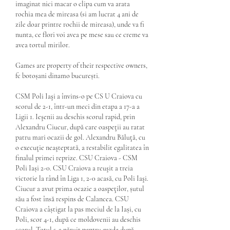
imaginat nici macar o clipa cum va arata 
rochia mea de mireasa (si am lucrat 4 ani de 
zile doar printre rochii de mireasa), unde va fi 
nunta, ce flori voi avea pe mese sau ce creme va 
avea tortul mirilor.
Games are property of their respective owners, 
fc botoșani dinamo bucurești.
CSM Poli Iaşi a învins-o pe CS U Craiova cu 
scorul de 2-1, într-un meci din etapa a 17-a a 
Ligii 1. Ieşenii au deschis scorul rapid, prin 
Alexandru Ciucur, după care oaspeţii au ratat 
patru mari ocazii de gol. Alexandru Băluţă, cu 
o execuţie neaşteptată, a restabilit egalitatea în 
finalul primei reprize. CSU Craiova - CSM 
Poli Iași 2-0. CSU Craiova a reuşit a treia 
victorie la rând în Liga 1, 2-0 acasă, cu Poli Iaşi. 
Ciucur a avut prima ocazie a oaspeţilor, șutul 
său a fost însă respins de Calancea. CSU 
Craiova a câștigat la pas meciul de la Iași, cu 
Poli, scor 4-1, după ce moldovenii au deschis 
scorul. Totul s-a năruit pentru gazde după 