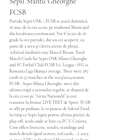
Sepsi Sfântu Gheorghe 
FCSB
Partida Sepsi OSK – FCSB se joacă duminică, 
16 mai, de la ora 22:00, pe stadionul Municipal 
din localitatea covăsneană. Vor fi în jur de 16 
grade la ora partidei, dar un cer acoperit, cu 
şanse de a avea şi câteva averse de ploaie. 
Arbitrul întâlnirii este Marcel Bîrsan. Total 
Match Cards for Sepsi OSK Sfântu Gheorghe 
and SC Fotbal Club FCSB SA. League AVG is 
Romania Liga I&#39;s average. There were 287 
cards in 57 matches in the 2023/2024 season. 
FCSB - Sepsi Sfântu Gheorghe, meci din 
ultima etapă a sezonului regulat, se dispută de 
la ora 21:00 pe ”Arena Națională” și este 
transmis în format LIVE TEXT de Sport. FCSB 
se află pe podium, la 10 puncte de liderul Farul, 
în timp ce Sepsi luptă pentru ultima poziție de 
play-off, acolo unde se bate cu FC U Craiova. 
Com offers livescore, results, standings and 
match details (goal scorers, red cards, …). 2023 
at 17:00 UTC at Stadionul Municipal stadium, 