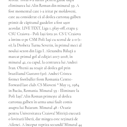
eliminarea lui Alin Roman din minutul 59. A 
fost momentul care i-a iritat pe moldoveni, 
care au considerat că al doilea cartonaș galben 
primit de căpitanul gazdelor a fost ușor 
acordat. LIVE TEXT, Liga 1, play-off, etapa 5: 
CSU Craiova - Poli Iași (ora 20. CS U Craiova 
a învins-o pe CSM Poli Iaşi cu scorul de 2-0 (1-
0), la Drobeta Turnu Severin, în primul meci al 
noului sezon din Liga I. Alexandru Băluţă a 
marcat primul gol al ediţiei 2017-2018, în 
minutul 42, cu capul, la centrarea lui Andrei 
Ivan. Oltenii au reuşit al doilea gol prin 
brazilianul Gustavo (50). Andrei Cristea 
former footballer from Romania Centre-
Forward last club: CS Mioveni * May 15, 1984 
in Bacău, Romania. Minutul 59 - Eliminare la 
Poli Iași! Alin Roman primește al doilea 
cartonaș galben în urma unui fault comis 
asupra lui Baiaram. Minutul 48 - Ocazie 
pentru Universitatea Craiova! Mitriță execută 
o lovitură liberă, dar mingea este reținută de 
Ailenei. A început repriza secundă! Minutul 44 