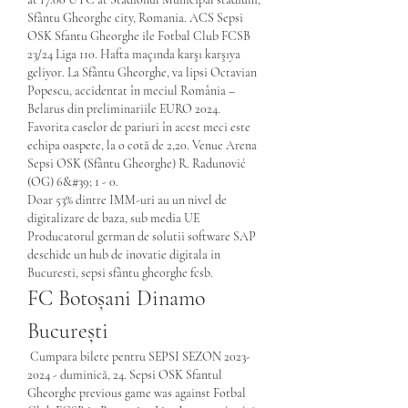
Sfântu Gheorghe city, Romania. ACS Sepsi 
OSK Sfantu Gheorghe ile Fotbal Club FCSB 
23/24 Liga 110. Hafta maçında karşı karşıya 
geliyor. La Sfântu Gheorghe, va lipsi Octavian 
Popescu, accidentat în meciul România – 
Belarus din preliminariile EURO 2024. 
Favorita caselor de pariuri în acest meci este 
echipa oaspete, la o cotă de 2,20. Venue Arena 
Sepsi OSK (Sfântu Gheorghe) R. Radunović 
(OG) 6&#39; 1 - 0. 
Doar 53% dintre IMM-uri au un nivel de 
digitalizare de baza, sub media UE 
Producatorul german de solutii software SAP 
deschide un hub de inovatie digitala in 
Bucuresti, sepsi sfântu gheorghe fcsb.
FC Botoșani Dinamo 
București
 Cumpara bilete pentru SEPSI SEZON 2023-
2024 - duminică, 24. Sepsi OSK Sfantul 
Gheorghe previous game was against Fotbal 