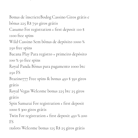
Bonus de înscriereBodog Cassino Giros grátis e 
bônus 225 R$ 750 giros grátis
Casumo For registration + first deposit 110 $ 
1100 free spins
Wild Cassino Sem bônus de depósito 1000 % 
250 free spins
Bacana Play Para registro + primeiro depósito 
100 % 50 free spins
Royal Panda Bônus para pagamento 1000 btc 
250 FS
Brazino777 Free spins & bonus 450 $ 350 giros 
grátis
Royal Vegas Welcome bonus 225 btc 25 giros 
grátis
Spin Samurai For registration + first deposit 
1000 $ 300 giros grátis
Twin For registration + first deposit 450 % 200 
FS
1xslots Welcome bonus 125 R$ 25 giros grátis