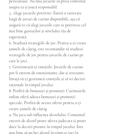
periculoase. Nu lăsa jocurile să preia controlul 
asupra ta și joacă responsabil.
5. Alege jocurile potrivite: Există o varietate 
largă de jocuri de cazino disponibile, așa că 
asigură-te că alegi jocurile care se potrivesc cel 
mai bine gusturilor și nivelului tău de 
experiență.
6. Studiază strategiile de joc: Pentru a-ți crește 
șansele de câștig, este recomandat să studiezi 
strategiile de joc pentru jocurile de cazino pe 
care le joci.
7. Gestionează-ți emoțiile: Jocurile de cazino 
pot fi extrem de emoționante, dar și stresante. 
Învață să-ți gestionezi emoțiile și să iei decizii 
raționale în timpul jocului.
8. Profită de bonusuri și promoții: Cazinourile 
online oferă adesea bonusuri și promoții 
speciale. Profită de aceste oferte pentru a-ți 
crește șansele de câștig.
9. Nu juca sub influența alcoolului: Consumul 
excesiv de alcool poate afecta judecata și poate 
duce la decizii proaste în timpul jocului. Este 
mai bine să nu bei alcool în timp ce joci la 