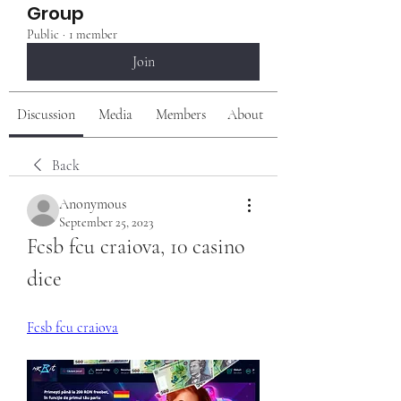
Group
Public
·
1 member
Join
Discussion
Media
Members
About
Back
Anonymous
September 25, 2023
Fcsb fcu craiova, 10 casino 
dice
Fcsb fcu craiova