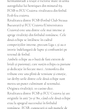
hermannstadt a reușit o victorie mare în urma 
autogolului lui henriques din minutul 69. 
FCSB vs FCU Craiova: rivalitatea din fotbal. 
Fcsb fcu craiova.
Rivalitatea dintre FCSB (Fotbal Club Steaua 
București) și FCU Craiova (Universitatea 
Craiova) este una dintre cele mai intense și 
aprige rivalități din fotbalul românesc. Cele 
două echipe se întâlnesc în cadrul 
competițiilor interne, precum Liga 1, și au o 
istorie îndelungată de lupte și confruntări pe 
terenul de fotbal.
Ambele echipe au o bază de fani extrem de 
loiali și pasionați, care susțin echipa cu pasiune 
și dedicație în fiecare meci. Atmosfera din 
tribune este una plină de tensiune și emoție, 
iar derby-urile dintre cele două echipe sunt 
mereu un punct culminant al sezonului.
Originea rivalității. 10 casino dice.
Rivalitatea dintre FCSB și FCU Craiova își are 
originile în anii '70 și '80, când cele două echipe 
erau la apogeul succesului în fotbalul 
românesc. FCSB, cunoscută și sub numele de 