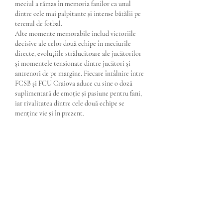
meciul a rămas în memoria fanilor ca unul 
dintre cele mai palpitante și intense bătălii pe 
terenul de fotbal.
Alte momente memorabile includ victoriile 
decisive ale celor două echipe în meciurile 
directe, evoluțiile strălucitoare ale jucătorilor 
și momentele tensionate dintre jucători și 
antrenori de pe margine. Fiecare întâlnire între 
FCSB și FCU Craiova aduce cu sine o doză 
suplimentară de emoție și pasiune pentru fani, 
iar rivalitatea dintre cele două echipe se 
menține vie și în prezent.
O istorie Îndelungată de 
rivalitate. Pacanele cu 
bonus fara depunere
FCSB și FCU Craiova sunt două echipe de 
fotbal din România, care au o rivalitate 
îndelungată. Această rivalitate a început încă 
din anii '40, când cele două echipe s-au întâlnit 
pentru prima oară pe terenul de fotbal. De 