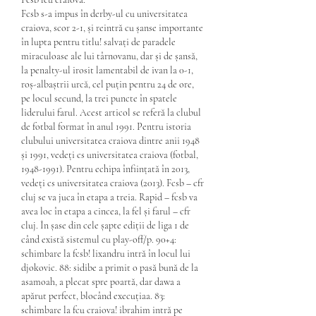
Fcsb s-a impus în derby-ul cu universitatea 
craiova, scor 2-1, și reintră cu șanse importante 
în lupta pentru titlu! salvați de paradele 
miraculoase ale lui târnovanu, dar și de șansă, 
la penalty-ul irosit lamentabil de ivan la 0-1, 
roș-albaștrii urcă, cel puțin pentru 24 de ore, 
pe locul secund, la trei puncte în spatele 
liderului farul. Acest articol se referă la clubul 
de fotbal format în anul 1991. Pentru istoria 
clubului universitatea craiova dintre anii 1948 
și 1991, vedeți cs universitatea craiova (fotbal, 
1948-1991). Pentru echipa înființată în 2013, 
vedeți cs universitatea craiova (2013). Fcsb – cfr 
cluj se va juca în etapa a treia. Rapid – fcsb va 
avea loc în etapa a cincea, la fel și farul – cfr 
cluj. În șase din cele șapte ediții de liga 1 de 
când există sistemul cu play-off/p. 90+4: 
schimbare la fcsb! lixandru intră în locul lui 
djokovic. 88: sidibe a primit o pasă bună de la 
asamoah, a plecat spre poartă, dar dawa a 
apărut perfect, blocând execuțiaa. 83: 
schimbare la fcu craiova! ibrahim intră pe 