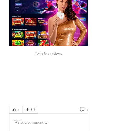
Fcsb fcu craiova
1
0
Write a comment...