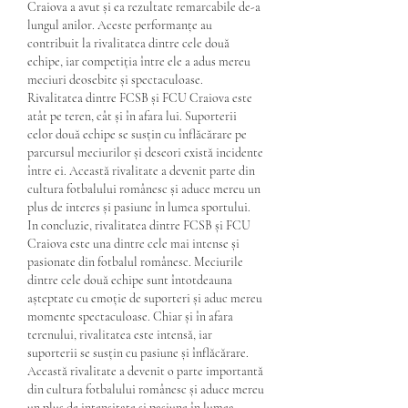
Craiova a avut și ea rezultate remarcabile de-a 
lungul anilor. Aceste performanțe au 
contribuit la rivalitatea dintre cele două 
echipe, iar competiția între ele a adus mereu 
meciuri deosebite și spectaculoase.
Rivalitatea dintre FCSB și FCU Craiova este 
atât pe teren, cât și în afara lui. Suporterii 
celor două echipe se susțin cu înflăcărare pe 
parcursul meciurilor și deseori există incidente 
între ei. Această rivalitate a devenit parte din 
cultura fotbalului românesc și aduce mereu un 
plus de interes și pasiune în lumea sportului.
In concluzie, rivalitatea dintre FCSB și FCU 
Craiova este una dintre cele mai intense și 
pasionate din fotbalul românesc. Meciurile 
dintre cele două echipe sunt întotdeauna 
așteptate cu emoție de suporteri și aduc mereu 
momente spectaculoase. Chiar și în afara 
terenului, rivalitatea este intensă, iar 
suporterii se susțin cu pasiune și înflăcărare. 
Această rivalitate a devenit o parte importantă 
din cultura fotbalului românesc și aduce mereu 
un plus de intensitate și pasiune în lumea 