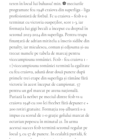
teren în locul lui bahassa! min. ⚽ meciurile 
programate fcu 1948 craiova din superliga - liga 
profesionistă de fotbal. Fc u craiova – fcsb s-a 
terminat cu victoria oaspeților, scor 1-3, iar 
formația lui gigi becali a început cu dreptul în 
sezonul 2023-2024 din superliga. Pentru trupa 
finanțată de adrian mititelu a înscris sidibe din 
penalty, iar miculescu, coman și edjouma și-au 
trecut numele pe tabela de marcaj pentru 
vicecampioana româniei. Fcsb - fcu craiova 1 - 
1 | vicecampioana româniei termină la egalitate 
cu fcu craiova, adună doar două puncte după 
primele trei etape din superliga și rămâne fără 
victorie în acest început de campionat. 57 
pentru un gol marcat pe arena națională. 
Pariază la netbet pe meciul dintre fcsb vs u 
craiova 1948 cu 100 lei freebet fără depuner e + 
200 rotiri gratuite. Formația roș-albastră s-a 
impus cu scorul de 1-0 grație golului marcat de 
octavian popescu în minutul 21. În urma 
acestui succes fcsb termină sezonul regulat pe 
locul 3, cu 57 de puncte. În cealaltă partidă, fc 