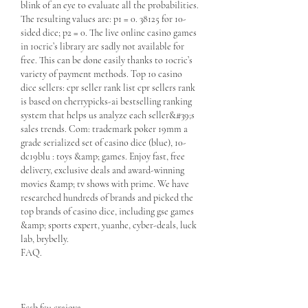
blink of an eye to evaluate all the probabilities. 
The resulting values are: p1 = 0. 38125 for 10-
sided dice; p2 = 0. The live online casino games 
in 10cric’s library are sadly not available for 
free. This can be done easily thanks to 10cric’s 
variety of payment methods. Top 10 casino 
dice sellers: cpr seller rank list cpr sellers rank 
is based on cherrypicks-ai bestselling ranking 
system that helps us analyze each seller&#39;s 
sales trends. Com: trademark poker 19mm a 
grade serialized set of casino dice (blue), 10-
dc19blu : toys &amp; games. Enjoy fast, free 
delivery, exclusive deals and award-winning 
movies &amp; tv shows with prime. We have 
researched hundreds of brands and picked the 
top brands of casino dice, including gse games 
&amp; sports expert, yuanhe, cyber-deals, luck 
lab, brybelly. 
FAQ.
Fcsb fcu craiova.