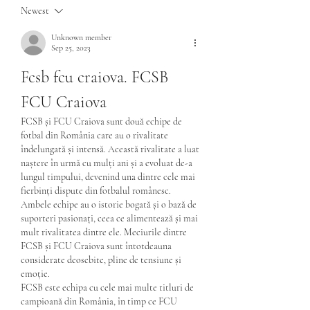
Newest
Unknown member
Sep 25, 2023
Fcsb fcu craiova. FCSB 
FCU Craiova
FCSB și FCU Craiova sunt două echipe de 
fotbal din România care au o rivalitate 
îndelungată și intensă. Această rivalitate a luat 
naștere în urmă cu mulți ani și a evoluat de-a 
lungul timpului, devenind una dintre cele mai 
fierbinți dispute din fotbalul românesc.
Ambele echipe au o istorie bogată și o bază de 
suporteri pasionați, ceea ce alimentează și mai 
mult rivalitatea dintre ele. Meciurile dintre 
FCSB și FCU Craiova sunt întotdeauna 
considerate deosebite, pline de tensiune și 
emoție.
FCSB este echipa cu cele mai multe titluri de 
campioană din România, în timp ce FCU 