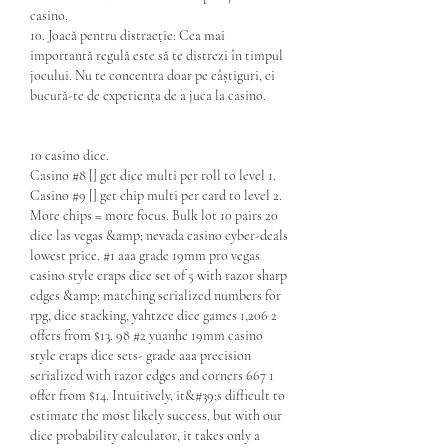
casino.
10. Joacă pentru distracție: Cea mai 
importantă regulă este să te distrezi în timpul 
jocului. Nu te concentra doar pe câștiguri, ci 
bucură-te de experiența de a juca la casino.
10 casino dice.
Casino #8 [] get dice multi per roll to level 1. 
Casino #9 [] get chip multi per card to level 2. 
More chips = more focus. Bulk lot 10 pairs 20 
dice las vegas &amp; nevada casino cyber-deals 
lowest price. #1 aaa grade 19mm pro vegas 
casino style craps dice set of 5 with razor sharp 
edges &amp; matching serialized numbers for 
rpg, dice stacking, yahtzee dice games 1,206 2 
offers from $13. 98 #2 yuanhe 19mm casino 
style craps dice sets- grade aaa precision 
serialized with razor edges and corners 667 1 
offer from $14. Intuitively, it&#39;s difficult to 
estimate the most likely success, but with our 
dice probability calculator, it takes only a 