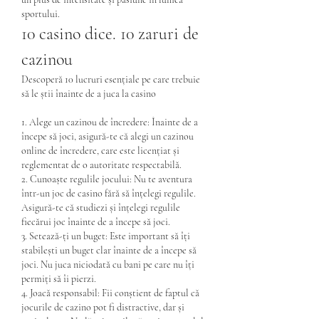
sportului.
10 casino dice. 10 zaruri de 
cazinou
Descoperă 10 lucruri esențiale pe care trebuie 
să le știi înainte de a juca la casino
1. Alege un cazinou de încredere: Înainte de a 
începe să joci, asigură-te că alegi un cazinou 
online de încredere, care este licențiat și 
reglementat de o autoritate respectabilă.
2. Cunoaște regulile jocului: Nu te aventura 
într-un joc de casino fără să înțelegi regulile. 
Asigură-te că studiezi și înțelegi regulile 
fiecărui joc înainte de a începe să joci.
3. Setează-ți un buget: Este important să îți 
stabilești un buget clar înainte de a începe să 
joci. Nu juca niciodată cu bani pe care nu îți 
permiți să îi pierzi.
4. Joacă responsabil: Fii conștient de faptul că 
jocurile de cazino pot fi distractive, dar și 