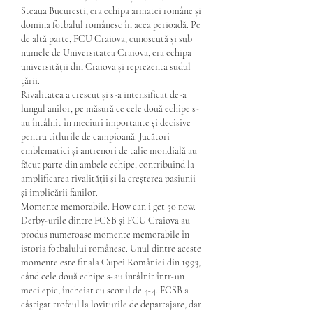
Steaua București, era echipa armatei române și 
domina fotbalul românesc în acea perioadă. Pe 
de altă parte, FCU Craiova, cunoscută și sub 
numele de Universitatea Craiova, era echipa 
universității din Craiova și reprezenta sudul 
țării.
Rivalitatea a crescut și s-a intensificat de-a 
lungul anilor, pe măsură ce cele două echipe s-
au întâlnit în meciuri importante și decisive 
pentru titlurile de campioană. Jucători 
emblematici și antrenori de talie mondială au 
făcut parte din ambele echipe, contribuind la 
amplificarea rivalității și la creșterea pasiunii 
și implicării fanilor.
Momente memorabile. How can i get 50 now.
Derby-urile dintre FCSB și FCU Craiova au 
produs numeroase momente memorabile în 
istoria fotbalului românesc. Unul dintre aceste 
momente este finala Cupei României din 1993, 
când cele două echipe s-au întâlnit într-un 
meci epic, încheiat cu scorul de 4-4. FCSB a 
câștigat trofeul la loviturile de departajare, dar 