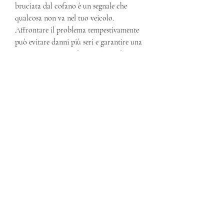
bruciata dal cofano è un segnale che 
qualcosa non va nel tuo veicolo. 
Affrontare il problema tempestivamente 
può evitare danni più seri e garantire una 
maggiore sicurezza durante la guida.
0
0
Kommentar verfassen...
About
Welcome to the group! You can connect
with other members, ge
...
Read more
Members
info9337687
Follow
info9337687