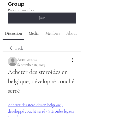
Group
Public
·
1 member
Join
Discussion
Media
Members
About
Back
Anonymous
September 18, 2023
Acheter des steroides en 
belgique, développé couché 
serré
Acheter des steroides en belgique, 
développé couché serré - Stéroïdes légaux 