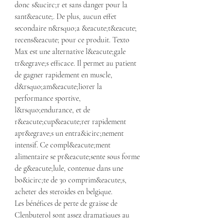
donc s&ucirc;r et sans danger pour la 
sant&eacute;. De plus, aucun effet 
secondaire n&rsquo;a &eacute;t&eacute; 
recens&eacute; pour ce produit. Texto 
Max est une alternative l&eacute;gale 
tr&egrave;s efficace. Il permet au patient 
de gagner rapidement en muscle, 
d&rsquo;am&eacute;liorer la 
performance sportive, 
l&rsquo;endurance, et de 
r&eacute;cup&eacute;rer rapidement 
apr&egrave;s un entra&icirc;nement 
intensif. Ce compl&eacute;ment 
alimentaire se pr&eacute;sente sous forme 
de g&eacute;lule, contenue dans une 
bo&icirc;te de 30 comprim&eacute;s, 
acheter des steroides en belgique.
Les bénéfices de perte de graisse de 
Clenbuterol sont assez dramatiques au 