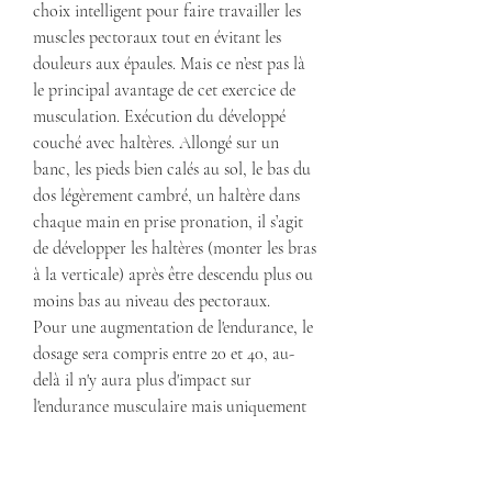
choix intelligent pour faire travailler les 
muscles pectoraux tout en évitant les 
douleurs aux épaules. Mais ce n’est pas là 
le principal avantage de cet exercice de 
musculation. Exécution du développé 
couché avec haltères. Allongé sur un 
banc, les pieds bien calés au sol, le bas du 
dos légèrement cambré, un haltère dans 
chaque main en prise pronation, il s’agit 
de développer les haltères (monter les bras 
à la verticale) après être descendu plus ou 
moins bas au niveau des pectoraux. 
Pour une augmentation de l'endurance, le 
dosage sera compris entre 20 et 40, au-
delà il n'y aura plus d'impact sur 
l'endurance musculaire mais uniquement 
sur la force. Il existe plusieurs méthodes : 
l'utilisation sur 2 semaines continues, puis 
2 semaines de pause, ou alors 2 jours on et 