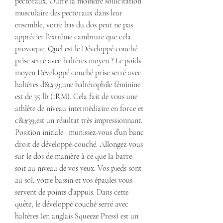
pectoraux. Outre la moindre sollicitation 
musculaire des pectoraux dans leur 
ensemble, votre bas du dos peut ne pas 
apprécier l’extrême cambrure que cela 
provoque. Quel est le Développé couché 
prise serré avec haltères moyen ? Le poids 
moyen Développé couché prise serré avec 
haltères d&#39;une haltérophile féminine 
est de 35 lb (1RM). Cela fait de vous une 
athlète de niveau intermédiaire en force et 
c&#39;est un résultat très impressionnant. 
Position initiale : munissez-vous d’un banc 
droit de développé-couché. Allongez-vous 
sur le dos de manière à ce que la barre 
soit au niveau de vos yeux. Vos pieds sont 
au sol, votre bassin et vos épaules vous 
servent de points d’appuis. Dans cette 
quête, le développé couché serré avec 
haltères (en anglais Squeeze Press) est un 