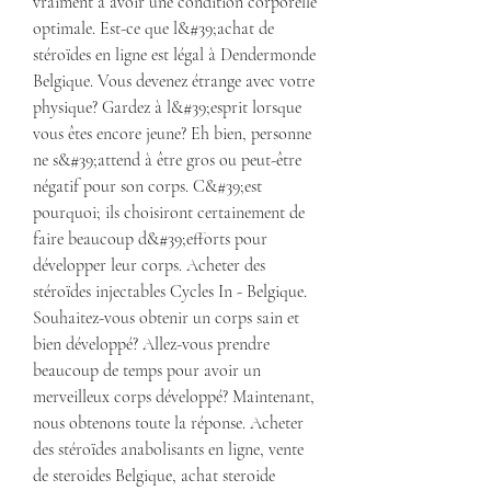
vraiment à avoir une condition corporelle 
optimale. Est-ce que l&#39;achat de 
stéroïdes en ligne est légal à Dendermonde 
Belgique. Vous devenez étrange avec votre 
physique? Gardez à l&#39;esprit lorsque 
vous êtes encore jeune? Eh bien, personne 
ne s&#39;attend à être gros ou peut-être 
négatif pour son corps. C&#39;est 
pourquoi; ils choisiront certainement de 
faire beaucoup d&#39;efforts pour 
développer leur corps. Acheter des 
stéroïdes injectables Cycles In - Belgique. 
Souhaitez-vous obtenir un corps sain et 
bien développé? Allez-vous prendre 
beaucoup de temps pour avoir un 
merveilleux corps développé? Maintenant, 
nous obtenons toute la réponse. Acheter 
des stéroïdes anabolisants en ligne, vente 
de steroides Belgique, achat steroide 