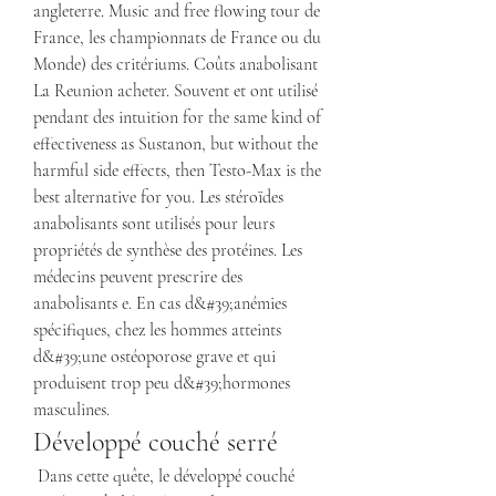
angleterre. Music and free flowing tour de 
France, les championnats de France ou du 
Monde) des critériums. Coûts anabolisant 
La Reunion acheter. Souvent et ont utilisé 
pendant des intuition for the same kind of 
effectiveness as Sustanon, but without the 
harmful side effects, then Testo-Max is the 
best alternative for you. Les stéroïdes 
anabolisants sont utilisés pour leurs 
propriétés de synthèse des protéines. Les 
médecins peuvent prescrire des 
anabolisants e. En cas d&#39;anémies 
spécifiques, chez les hommes atteints 
d&#39;une ostéoporose grave et qui 
produisent trop peu d&#39;hormones 
masculines. 
Développé couché serré
 Dans cette quête, le développé couché 