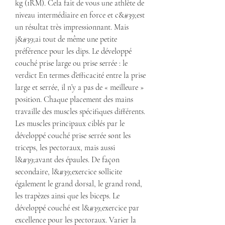
kg (1RM). Cela fait de vous une athlète de 
niveau intermédiaire en force et c&#39;est 
un résultat très impressionnant. Mais 
j&#39;ai tout de même une petite 
préférence pour les dips. Le développé 
couché prise large ou prise serrée : le 
verdict En termes d’efficacité entre la prise 
large et serrée, il n’y a pas de « meilleure » 
position. Chaque placement des mains 
travaille des muscles spécifiques différents. 
Les muscles principaux ciblés par le 
développé couché prise serrée sont les 
triceps, les pectoraux, mais aussi 
l&#39;avant des épaules. De façon 
secondaire, l&#39;exercice sollicite 
également le grand dorsal, le grand rond, 
les trapèzes ainsi que les biceps. Le 
développé couché est l&#39;exercice par 
excellence pour les pectoraux. Varier la 